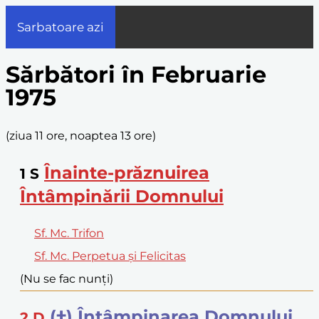
Sarbatoare azi
Sărbători în Februarie
1975
(
ziua 11 ore, noaptea 13 ore
)
Înainte-prăznuirea
1
S
Întâmpinării Domnului
Sf. Mc. Trifon
Sf. Mc. Perpetua și Felicitas
(Nu se fac nunți)
(†) Întâmpinarea Domnului
2
D