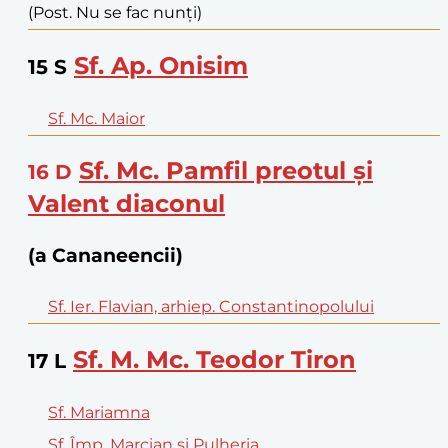
(Post. Nu se fac nunți)
Sf. Ap. Onisim
15
S
Sf. Mc. Maior
Sf. Mc. Pamfil preotul și
16
D
Valent diaconul
(a Cananeencii)
Sf. Ier. Flavian, arhiep. Constantinopolului
Sf. M. Mc. Teodor Tiron
17
L
Sf. Mariamna
Sf. Împ. Marcian și Pulheria