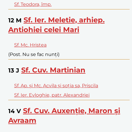
Sf. Teodora, împ.
Sf. Ier. Meletie, arhiep.
12
M
Antiohiei celei Mari
Sf. Mc. Hristea
(Post. Nu se fac nunți)
Sf. Cuv. Martinian
13
J
Sf. Ap. și Mc. Acvila și soția sa, Priscila
Sf. Ier. Evloghie, patr. Alexandriei
Sf. Cuv. Auxenție, Maron și
14
V
Avraam