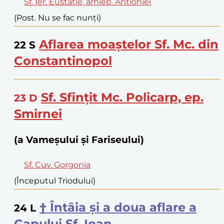
Sf. Ier. Eustatie, arhiep. Antiohiei
(Post. Nu se fac nunți)
Aflarea moaștelor Sf. Mc. din
22
S
Constantinopol
Sf. Sfințit Mc. Policarp, ep.
23
D
Smirnei
(a Vameșului și Fariseului)
Sf. Cuv. Gorgonia
(Începutul Triodului)
† Întâia și a doua aflare a
24
L
Capului Sf. Ioan,