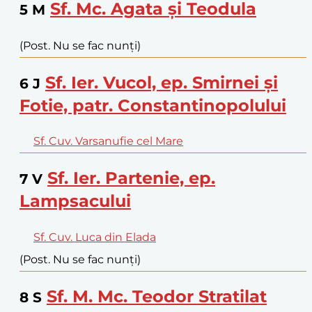
Sf. Mc. Agata și Teodula
5
M
(Post. Nu se fac nunți)
Sf. Ier. Vucol, ep. Smirnei și
6
J
Fotie, patr. Constantinopolului
Sf. Cuv. Varsanufie cel Mare
Sf. Ier. Partenie, ep.
7
V
Lampsacului
Sf. Cuv. Luca din Elada
(Post. Nu se fac nunți)
Sf. M. Mc. Teodor Stratilat
8
S