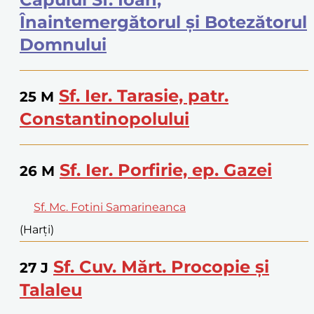
Înaintemergătorul și Botezătorul
Domnului
Sf. Ier. Tarasie, patr.
25
M
Constantinopolului
Sf. Ier. Porfirie, ep. Gazei
26
M
Sf. Mc. Fotini Samarineanca
(Harți)
Sf. Cuv. Mărt. Procopie și
27
J
Talaleu