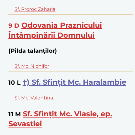
Sf. Proroc Zaharia
Odovania Praznicului
9
D
Întâmpinării Domnului
(Pilda talanților)
Sf. Mc. Nichifor
†) Sf. Sfințit Mc. Haralambie
10
L
Sf. Mc. Valentina
Sf. Sfințit Mc. Vlasie, ep.
11
M
Sevastiei