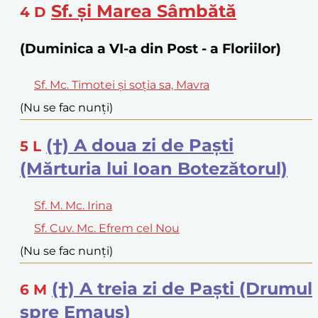
Sf. și Marea Sâmbătă
4
D
(Duminica a VI-a din Post - a Floriilor)
Sf. Mc. Timotei și soția sa, Mavra
(Nu se fac nunți)
(†) A doua zi de Paști
5
L
(Mărturia lui Ioan Botezătorul)
Sf. M. Mc. Irina
Sf. Cuv. Mc. Efrem cel Nou
(Nu se fac nunți)
(†) A treia zi de Paști (Drumul
6
M
spre Emaus)