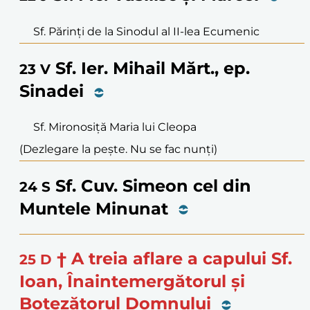
Sf. Părinți de la Sinodul al II-lea Ecumenic
Sf. Ier. Mihail Mărt., ep.
23
V
Sinadei
Sf. Mironosiță Maria lui Cleopa
(Dezlegare la pește. Nu se fac nunți)
Sf. Cuv. Simeon cel din
24
S
Muntele Minunat
† A treia aflare a capului Sf.
25
D
Ioan, Înaintemergătorul și
Botezătorul Domnului