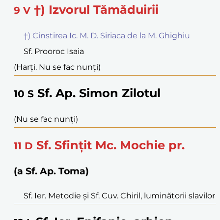
†) Izvorul Tămăduirii
9
V
†) Cinstirea Ic. M. D. Siriaca de la M. Ghighiu
Sf. Prooroc Isaia
(Harți. Nu se fac nunți)
Sf. Ap. Simon Zilotul
10
S
(Nu se fac nunți)
Sf. Sfințit Mc. Mochie pr.
11
D
(a Sf. Ap. Toma)
Sf. Ier. Metodie și Sf. Cuv. Chiril, luminătorii slavilor