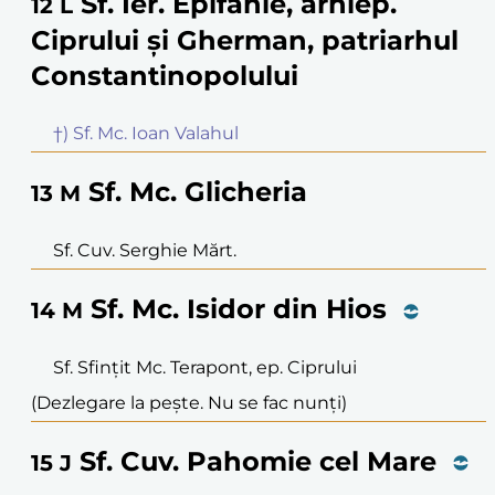
Sf. Ier. Epifanie, arhiep.
12
L
Ciprului și Gherman, patriarhul
Constantinopolului
†) Sf. Mc. Ioan Valahul
Sf. Mc. Glicheria
13
M
Sf. Cuv. Serghie Mărt.
Sf. Mc. Isidor din Hios
14
M
Sf. Sfințit Mc. Terapont, ep. Ciprului
(Dezlegare la pește. Nu se fac nunți)
Sf. Cuv. Pahomie cel Mare
15
J