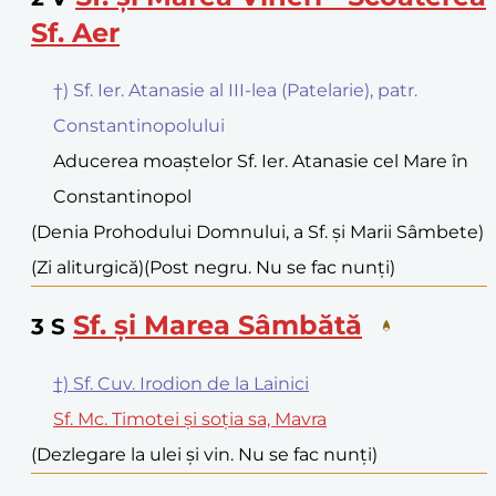
Sf. Aer
†) Sf. Ier. Atanasie al III-lea (Patelarie), patr.
Constantinopolului
Aducerea moaștelor Sf. Ier. Atanasie cel Mare în
Constantinopol
(Denia Prohodului Domnului, a Sf. și Marii Sâmbete)
(Zi aliturgică)
(Post negru. Nu se fac nunți)
Sf. și Marea Sâmbătă
3
S
†) Sf. Cuv. Irodion de la Lainici
Sf. Mc. Timotei și soția sa, Mavra
(Dezlegare la ulei și vin. Nu se fac nunți)