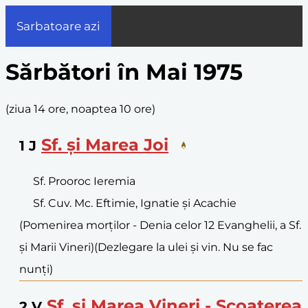
Sarbatoare azi
Sărbători în Mai 1975
(
ziua 14 ore, noaptea 10 ore
)
Sf. și Marea Joi
1
J
Sf. Prooroc Ieremia
Sf. Cuv. Mc. Eftimie, Ignatie și Acachie
(Pomenirea morților - Denia celor 12 Evanghelii, a Sf.
și Marii Vineri)
(Dezlegare la ulei și vin. Nu se fac
nunți)
Sf. și Marea Vineri - Scoaterea
2
V