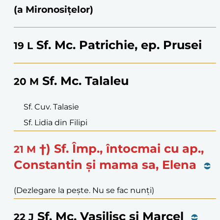
(a Mironosițelor)
Sf. Mc. Patrichie, ep. Prusei
19
L
Sf. Mc. Talaleu
20
M
Sf. Cuv. Talasie
Sf. Lidia din Filipi
†) Sf. Împ., întocmai cu ap.,
21
M
Constantin și mama sa, Elena
(Dezlegare la pește. Nu se fac nunți)
Sf. Mc. Vasilisc și Marcel
22
J