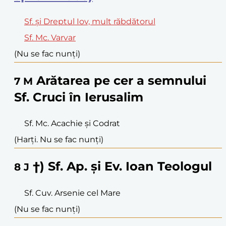
Sf. și Dreptul Iov, mult răbdătorul
Sf. Mc. Varvar
(Nu se fac nunți)
Arătarea pe cer a semnului
7
M
Sf. Cruci în Ierusalim
Sf. Mc. Acachie și Codrat
(Harți. Nu se fac nunți)
†) Sf. Ap. și Ev. Ioan Teologul
8
J
Sf. Cuv. Arsenie cel Mare
(Nu se fac nunți)