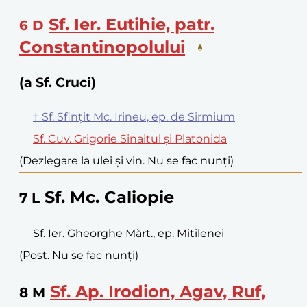
Sf. Ier. Eutihie, patr.
6
D
Constantinopolului
(a Sf. Cruci)
† Sf. Sfințit Mc. Irineu, ep. de Sirmium
Sf. Cuv. Grigorie Sinaitul și Platonida
(Dezlegare la ulei și vin. Nu se fac nunți)
Sf. Mc. Caliopie
7
L
Sf. Ier. Gheorghe Mărt., ep. Mitilenei
(Post. Nu se fac nunți)
Sf. Ap. Irodion, Agav, Ruf,
8
M