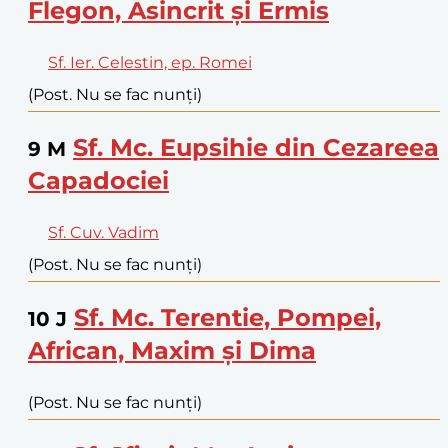
Flegon, Asincrit și Ermis
Sf. Ier. Celestin, ep. Romei
(Post. Nu se fac nunți)
Sf. Mc. Eupsihie din Cezareea
9
M
Capadociei
Sf. Cuv. Vadim
(Post. Nu se fac nunți)
Sf. Mc. Terentie, Pompei,
10
J
African, Maxim și Dima
(Post. Nu se fac nunți)