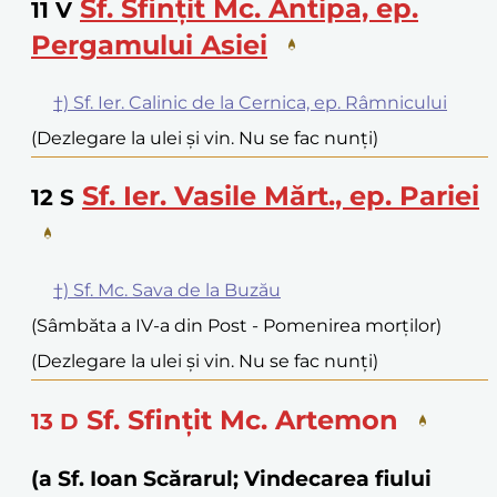
Sf. Sfințit Mc. Antipa, ep.
11
V
Pergamului Asiei
†) Sf. Ier. Calinic de la Cernica, ep. Râmnicului
(Dezlegare la ulei și vin. Nu se fac nunți)
Sf. Ier. Vasile Mărt., ep. Pariei
12
S
†) Sf. Mc. Sava de la Buzău
(Sâmbăta a IV-a din Post - Pomenirea morților)
(Dezlegare la ulei și vin. Nu se fac nunți)
Sf. Sfințit Mc. Artemon
13
D
(a Sf. Ioan Scărarul; Vindecarea fiului