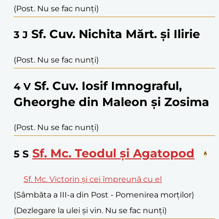
(Post. Nu se fac nunți)
Sf. Cuv. Nichita Mărt. și Ilirie
3
J
(Post. Nu se fac nunți)
Sf. Cuv. Iosif Imnograful,
4
V
Gheorghe din Maleon și Zosima
(Post. Nu se fac nunți)
Sf. Mc. Teodul și Agatopod
5
S
Sf. Mc. Victorin și cei împreună cu el
(Sâmbăta a III-a din Post - Pomenirea morților)
(Dezlegare la ulei și vin. Nu se fac nunți)