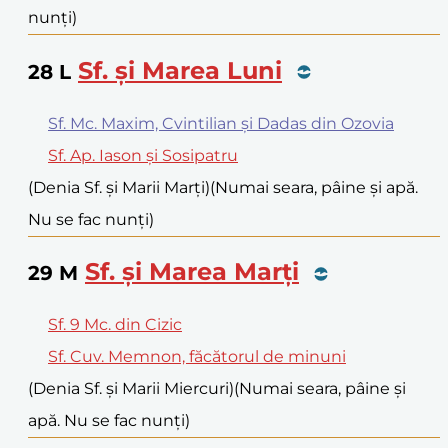
nunți)
Sf. și Marea Luni
28
L
Sf. Mc. Maxim, Cvintilian și Dadas din Ozovia
Sf. Ap. Iason și Sosipatru
(Denia Sf. și Marii Marți)
(Numai seara, pâine și apă.
Nu se fac nunți)
Sf. și Marea Marți
29
M
Sf. 9 Mc. din Cizic
Sf. Cuv. Memnon, făcătorul de minuni
(Denia Sf. și Marii Miercuri)
(Numai seara, pâine și
apă. Nu se fac nunți)