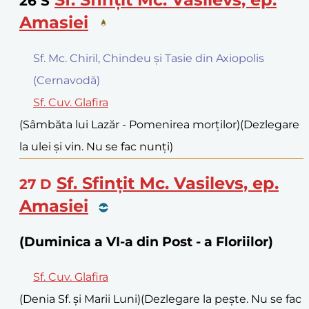
26
S
Amasiei
Sf. Mc. Chiril, Chindeu și Tasie din Axiopolis
(Cernavodă)
Sf. Cuv. Glafira
(Sâmbăta lui Lazăr - Pomenirea morților)
(Dezlegare
la ulei și vin. Nu se fac nunți)
Sf. Sfințit Mc. Vasilevs, ep.
27
D
Amasiei
(Duminica a VI-a din Post - a Floriilor)
Sf. Cuv. Glafira
(Denia Sf. și Marii Luni)
(Dezlegare la pește. Nu se fac