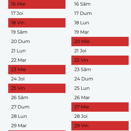
16
Mie
16
Sâm
17
Joi
17
Dum
18
Vin
18
Lun
19
Sâm
19
Mar
20
Dum
20
Mie
21
Lun
21
Joi
22
Mar
22
Vin
23
Mie
23
Sâm
24
Joi
24
Dum
25
Vin
25
Lun
26
Sâm
26
Mar
27
Dum
27
Mie
28
Lun
28
Joi
29
Mar
29
Vin