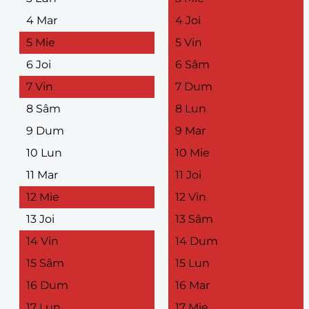
4
Mar
4
Joi
5
Mie
5
Vin
6
Joi
6
Sâm
7
Vin
7
Dum
8
Sâm
8
Lun
9
Dum
9
Mar
10
Lun
10
Mie
11
Mar
11
Joi
12
Mie
12
Vin
13
Joi
13
Sâm
14
Vin
14
Dum
15
Sâm
15
Lun
16
Dum
16
Mar
17
Lun
17
Mie