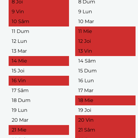
8
Joi
8
Dum
9
Vin
9
Lun
10
Sâm
10
Mar
11
Dum
11
Mie
12
Lun
12
Joi
13
Mar
13
Vin
14
Mie
14
Sâm
15
Joi
15
Dum
16
Vin
16
Lun
17
Sâm
17
Mar
18
Dum
18
Mie
19
Lun
19
Joi
20
Mar
20
Vin
21
Mie
21
Sâm