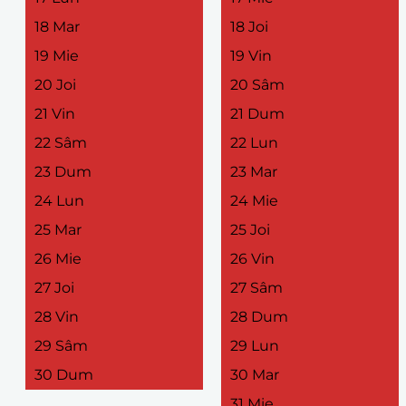
18
Mar
18
Joi
19
Mie
19
Vin
20
Joi
20
Sâm
21
Vin
21
Dum
22
Sâm
22
Lun
23
Dum
23
Mar
24
Lun
24
Mie
25
Mar
25
Joi
26
Mie
26
Vin
27
Joi
27
Sâm
28
Vin
28
Dum
29
Sâm
29
Lun
30
Dum
30
Mar
31
Mie