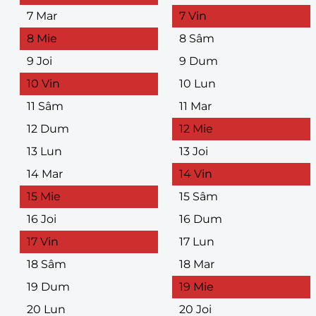
7
Mar
7
Vin
8
Mie
8
Sâm
9
Joi
9
Dum
10
Vin
10
Lun
11
Sâm
11
Mar
12
Dum
12
Mie
13
Lun
13
Joi
14
Mar
14
Vin
15
Mie
15
Sâm
16
Joi
16
Dum
17
Vin
17
Lun
18
Sâm
18
Mar
19
Dum
19
Mie
20
Lun
20
Joi