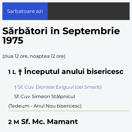
Sarbatoare azi
Sărbători în Septembrie
1975
(
ziua 12 ore, noaptea 12 ore
)
† Începutul anului bisericesc
1
L
† Sf. Cuv. Dionisie Exiguul (cel Smerit)
Sf. Cuv. Simeon Stâlpnicul
(Tedeum - Anul Nou bisericesc)
Sf. Mc. Mamant
2
M