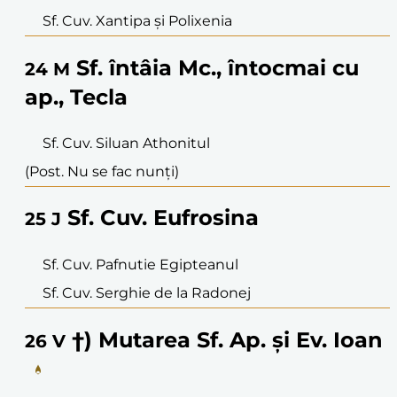
Sf. Cuv. Xantipa și Polixenia
Sf. întâia Mc., întocmai cu
24
M
ap., Tecla
Sf. Cuv. Siluan Athonitul
(Post. Nu se fac nunți)
Sf. Cuv. Eufrosina
25
J
Sf. Cuv. Pafnutie Egipteanul
Sf. Cuv. Serghie de la Radonej
†) Mutarea Sf. Ap. și Ev. Ioan
26
V