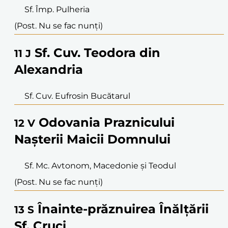
Sf. Împ. Pulheria
(Post. Nu se fac nunți)
Sf. Cuv. Teodora din
11
J
Alexandria
Sf. Cuv. Eufrosin Bucătarul
Odovania Praznicului
12
V
Nașterii Maicii Domnului
Sf. Mc. Avtonom, Macedonie și Teodul
(Post. Nu se fac nunți)
Înainte-prăznuirea Înălțării
13
S
Sf. Cruci