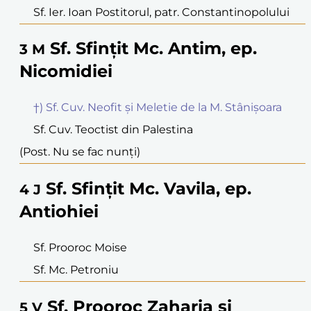
Sf. Ier. Ioan Postitorul, patr. Constantinopolului
Sf. Sfințit Mc. Antim, ep.
3
M
Nicomidiei
†) Sf. Cuv. Neofit și Meletie de la M. Stânișoara
Sf. Cuv. Teoctist din Palestina
(Post. Nu se fac nunți)
Sf. Sfințit Mc. Vavila, ep.
4
J
Antiohiei
Sf. Prooroc Moise
Sf. Mc. Petroniu
Sf. Prooroc Zaharia și
5
V