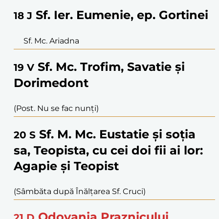
Sf. Ier. Eumenie, ep. Gortinei
18
J
Sf. Mc. Ariadna
Sf. Mc. Trofim, Savatie și
19
V
Dorimedont
(Post. Nu se fac nunți)
Sf. M. Mc. Eustatie și soția
20
S
sa, Teopista, cu cei doi fii ai lor:
Agapie și Teopist
(Sâmbăta după Înălțarea Sf. Cruci)
Odovania Praznicului
21
D