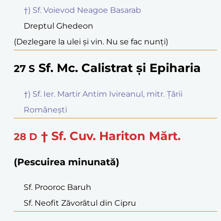
†) Sf. Voievod Neagoe Basarab
Dreptul Ghedeon
(Dezlegare la ulei și vin. Nu se fac nunți)
Sf. Mc. Calistrat și Epiharia
27
S
†) Sf. Ier. Martir Antim Ivireanul, mitr. Țării
Românești
† Sf. Cuv. Hariton Mărt.
28
D
(Pescuirea minunată)
Sf. Prooroc Baruh
Sf. Neofit Zăvorâtul din Cipru