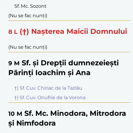
Sf. Mc. Sozont
(Nu se fac nunți)
(†) Nașterea Maicii Domnului
8
L
(Nu se fac nunți)
Sf. și Drepții dumnezeiești
9
M
Părinți Ioachim și Ana
†) Sf. Cuv. Chiriac de la Tazlău
†) Sf. Cuv. Onufrie de la Vorona
Sf. Mc. Minodora, Mitrodora
10
M
și Nimfodora