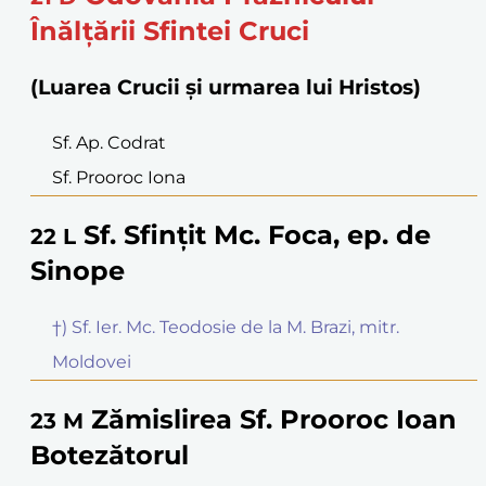
Înălțării Sfintei Cruci
(Luarea Crucii și urmarea lui Hristos)
Sf. Ap. Codrat
Sf. Prooroc Iona
Sf. Sfințit Mc. Foca, ep. de
22
L
Sinope
†) Sf. Ier. Mc. Teodosie de la M. Brazi, mitr.
Moldovei
Zămislirea Sf. Prooroc Ioan
23
M
Botezătorul