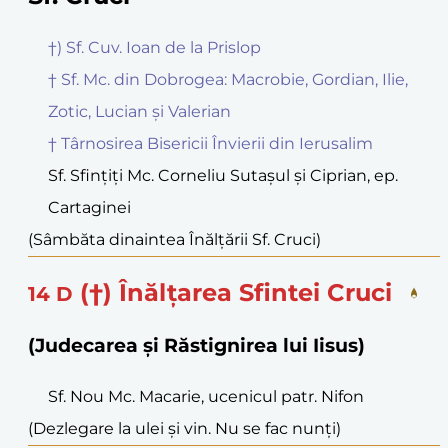
†) Sf. Cuv. Ioan de la Prislop
† Sf. Mc. din Dobrogea: Macrobie, Gordian, Ilie,
Zotic, Lucian și Valerian
† Târnosirea Bisericii Învierii din Ierusalim
Sf. Sfințiți Mc. Corneliu Sutașul și Ciprian, ep.
Cartaginei
(Sâmbăta dinaintea Înălțării Sf. Cruci)
(†) Înălțarea Sfintei Cruci
14
D
(Judecarea și Răstignirea lui Iisus)
Sf. Nou Mc. Macarie, ucenicul patr. Nifon
(Dezlegare la ulei și vin. Nu se fac nunți)