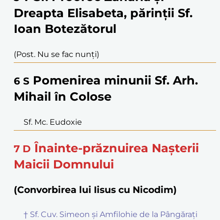
Dreapta Elisabeta, părinții Sf.
Ioan Botezătorul
(Post. Nu se fac nunți)
Pomenirea minunii Sf. Arh.
6
S
Mihail în Colose
Sf. Mc. Eudoxie
Înainte-prăznuirea Nașterii
7
D
Maicii Domnului
(Convorbirea lui Iisus cu Nicodim)
† Sf. Cuv. Simeon și Amfilohie de la Pângărați