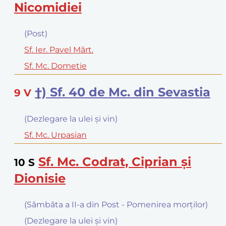
Nicomidiei
(Post)
Sf. Ier. Pavel Mărt.
Sf. Mc. Dometie
†) Sf. 40 de Mc. din Sevastia
9
V
(Dezlegare la ulei şi vin)
Sf. Mc. Urpasian
Sf. Mc. Codrat, Ciprian şi
10
S
Dionisie
(Sâmbăta a II-a din Post - Pomenirea morţilor)
(Dezlegare la ulei şi vin)