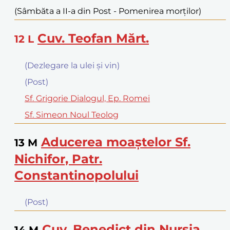
(Sâmbăta a II-a din Post - Pomenirea morţilor)
Cuv. Teofan Mărt.
12
L
(Dezlegare la ulei şi vin)
(Post)
Sf. Grigorie Dialogul, Ep. Romei
Sf. Simeon Noul Teolog
Aducerea moaştelor Sf.
13
M
Nichifor, Patr.
Constantinopolului
(Post)
Cuv. Benedict din Nursia
14
M