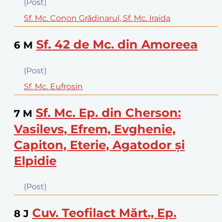
(Post)
Sf. Mc. Conon Grădinarul, Sf. Mc. Iraida
Sf. 42 de Mc. din Amoreea
6
M
(Post)
Sf. Mc. Eufrosin
Sf. Mc. Ep. din Cherson:
7
M
Vasilevs, Efrem, Evghenie,
Capiton, Eterie, Agatodor şi
Elpidie
(Post)
Cuv. Teofilact Mărt., Ep.
8
J