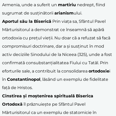
Armenia, unde a suferit un
martiriu
nedrept, fiind
sugrumat de susținătorii
arianism
ului.
Aportul său la Biserică
Prin viața sa, Sfântul Pavel
Mărturisitorul a demonstrat ce înseamnă să apără
ortodoxia cu prețul vieții. Nu doar că a refuzat să facă
compromisuri doctrinare, dar a și susținut în mod
activ deciziile Sinodului de la Niceea (325), unde a fost
confirmată consubstanțialitatea Fiului cu Tatăl. Prin
eforturile sale, a contribuit la consolidarea
ortodoxie
i
în
Constantinopol
, lăsând un exemplu de fidelitate
față de Hristos.
Cinstirea și moștenirea spirituală
Biserica
Ortodoxă
îl prăznuiește pe Sfântul Pavel
Mărturisitorul ca un exemplu de statornicie în