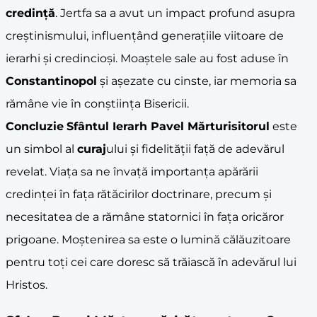
credință
. Jertfa sa a avut un impact profund asupra
creștinismului, influențând generațiile viitoare de
ierarhi și credincioși. Moaștele sale au fost aduse în
Constantinopol
și așezate cu cinste, iar memoria sa
rămâne vie în conștiința Bisericii.
Concluzie
Sfântul Ierarh Pavel Mărturisitorul
este
un simbol al
curaj
ului și fidelității față de adevărul
revelat. Viața sa ne învață importanța apărării
credinței în fața rătăcirilor doctrinare, precum și
necesitatea de a rămâne statornici în fața oricăror
prigoane. Moștenirea sa este o lumină călăuzitoare
pentru toți cei care doresc să trăiască în adevărul lui
Hristos.