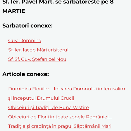
Sf. Ier. Pavel Mărt. se sărbătoreste pe 8
MARTIE
Sarbatori conexe:
Cuv. Domnina
Sf. Ier. Iacob Mărturisitorul
Sf. Sf. Cuv. Ştefan cel Nou
Articole conexe:
Duminica Floriilor – Intrarea Domnului în Ierusalim
și începutul Drumului Crucii
Obiceiuri și Tradiții de Buna Vestire
Obiceiuri de Florii în toate zonele României –
Tradiție și credință în pragul Săptămânii Mari