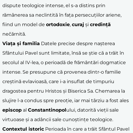
dispute teologice intense, el s-a distins prin
rămânerea sa neclintită în fața persecuțiilor ariene,
fiind un model de
ortodoxie
,
curaj
și
credință
nečărnită.
Viața și familia
Datele precise despre nașterea
Sfântului Pavel sunt limitate, însă se știe că a trăit în
secolul al IV-lea, o perioadă de frământări dogmatice
intense. Se presupune că provenea dintr-o familie
creștină evlavioasă, care i-a insuflat de timpuriu
dragostea pentru Hristos și Biserica Sa. Chemarea la
slujire l-a condus spre preoție, iar mai târziu a fost ales
episcop
al
Constantinopol
ului, datorită vieții sale
virtuoase și a adâncii sale cunoștințe teologice.
Contextul istoric
Perioada în care a trăit Sfântul Pavel