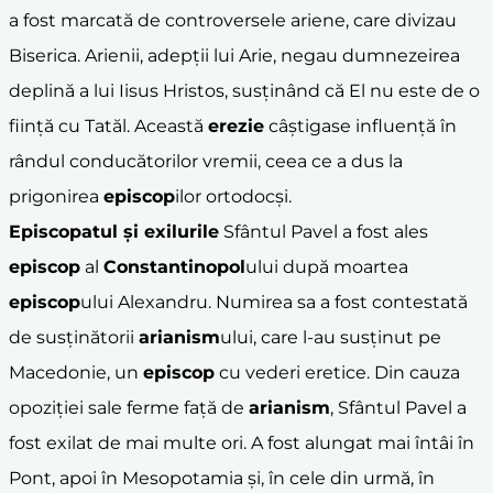
a fost marcată de controversele ariene, care divizau
Biserica. Arienii, adepții lui Arie, negau dumnezeirea
deplină a lui Iisus Hristos, susținând că El nu este de o
ființă cu Tatăl. Această
erezie
câștigase influență în
rândul conducătorilor vremii, ceea ce a dus la
prigonirea
episcop
ilor ortodocși.
Episcopatul și exilurile
Sfântul Pavel a fost ales
episcop
al
Constantinopol
ului după moartea
episcop
ului Alexandru. Numirea sa a fost contestată
de susținătorii
arianism
ului, care l-au susținut pe
Macedonie, un
episcop
cu vederi eretice. Din cauza
opoziției sale ferme față de
arianism
, Sfântul Pavel a
fost exilat de mai multe ori. A fost alungat mai întâi în
Pont, apoi în Mesopotamia și, în cele din urmă, în