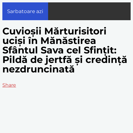
Sarbatoare azi
Cuvioşii Mărturisitori
ucişi în Mănăstirea
Sfântul Sava cel Sfinţit:
Pildă de jertfă şi credinţă
nezdruncinată
Share