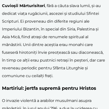
Cuvioşii Mărturisitori
, fără a căuta slava lumii, şi-au
dedicat viaţa rugăciunii, ascezei şi studiului Sfintei
Scripturi. Ei proveneau din diferite regiuni ale
Imperiului Bizantin, în special din Siria, Palestina şi
Asia Mică, fiind atraşi de renumele spiritual al
mănăstirii. Unii dintre aceştia erau monahi care
fuseseră hirotoniţi învie preoţească sau diaconească,
în timp ce alţii erau pustnici retraşi în peşteri, dar care
reveneau periodic pentru Sfânta Liturghie şi
comuniune cu ceilalţi fraţi.
Martiriul: jertfa supremă pentru Hristos
O invazie violentă a arabilor musulmani asupra
mănăstirii, în jurul anului 796, a dus la uciderea cu