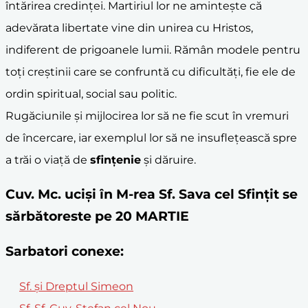
întărirea credinţei. Martiriul lor ne aminteşte că
adevărata libertate vine din unirea cu Hristos,
indiferent de prigoanele lumii. Rămân modele pentru
toţi creştinii care se confruntă cu dificultăţi, fie ele de
ordin spiritual, social sau politic.
Rugăciunile şi mijlocirea lor să ne fie scut în vremuri
de încercare, iar exemplul lor să ne insufleţească spre
a trăi o viaţă de
sfinţenie
şi dăruire.
Cuv. Mc. ucişi în M-rea Sf. Sava cel Sfinţit se
sărbătoreste pe 20 MARTIE
Sarbatori conexe:
Sf. şi Dreptul Simeon