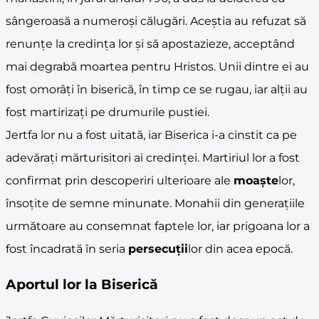
sângeroasă a numeroşi călugări. Aceştia au refuzat să
renunţe la credinţa lor şi să apostazieze, acceptând
mai degrabă moartea pentru Hristos. Unii dintre ei au
fost omorâţi în biserică, în timp ce se rugau, iar alţii au
fost martirizaţi pe drumurile pustiei.
Jertfa lor nu a fost uitată, iar Biserica i-a cinstit ca pe
adevăraţi mărturisitori ai credinţei. Martiriul lor a fost
confirmat prin descoperiri ulterioare ale
moaşte
lor,
însoţite de semne minunate. Monahii din generaţiile
următoare au consemnat faptele lor, iar prigoana lor a
fost încadrată în seria
persecuţii
lor din acea epocă.
Aportul lor la Biserică