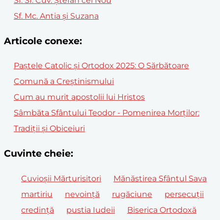
Sf. Sf. Cuv. Ştefan cel Nou
Sf. Mc. Antia și Suzana
Articole conexe:
Paștele Catolic și Ortodox 2025: O Sărbătoare
Comună a Creștinismului
Cum au murit apostolii lui Hristos
Sâmbăta Sfântului Teodor - Pomenirea Morților:
Tradiții și Obiceiuri
Cuvinte cheie:
Cuvioşii Mărturisitori
Mănăstirea Sfântul Sava
martiriu
nevoinţă
rugăciune
persecuţii
credinţă
pustia Iudeii
Biserica Ortodoxă