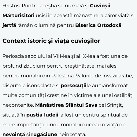
Hristos. Printre aceştia se numără şi
Cuvioşii
Mărturisitori
ucişi în această mănăstire, a căror viaţă şi
jertfă
rămân o lumină pentru
Biserica Ortodoxă
.
Context istoric şi viaţa cuvioşilor
Perioada secolului al VIII-lea şi al IX-lea a fost una de
profund zbucium pentru creştinătate, mai ales
pentru monahii din Palestina. Valurile de invazii arabe,
disputele iconoclaste şi
persecuţii
le au transformat
multe comunităţi creştine în victime ale unei ostilităţi
necontenite.
Mănăstirea Sfântul Sava
cel Sfinţit,
situată în
pustia Iudeii
, a fost un centru spiritual de
mare importanţă, unde monahii duceau o viaţă de
nevoinţă
şi
rugăciune
neîncetată.