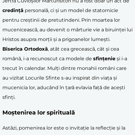
Jertfa Cuvioşilor Mărturisitori nu a fost doar un act de
credinţă
personală, ci şi un model de statornicie
pentru creştinii de pretutindeni. Prin moartea lor
mucenicească, au devenit o mărturie vie a biruinţei lui
Hristos asupra morţii şi a prigoanelor lumeşti.
Biserica Ortodoxă
, atât cea grecească, cât şi cea
română, i-a recunoscut ca modele de
sfinţenie
şi i-a
trecut în calendar. Mulţi dintre monahii români care
au vizitat Locurile Sfinte s-au inspirat din viaţa şi
mucenicia lor, aducând în ţară evlavia faţă de aceşti
sfinţi.
Moştenirea lor spirituală
Astăzi, pomenirea lor este o invitaţie la reflecţie şi la