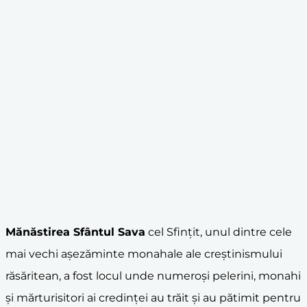
Mănăstirea Sfântul Sava
cel Sfinţit, unul dintre cele
mai vechi aşezăminte monahale ale creştinismului
răsăritean, a fost locul unde numeroşi pelerini, monahi
şi mărturisitori ai credinţei au trăit şi au pătimit pentru