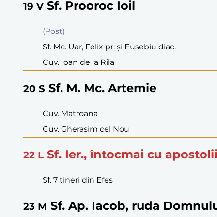
Sf. Prooroc Ioil
19
V
(Post)
Sf. Mc. Uar, Felix pr. şi Eusebiu diac.
Cuv. Ioan de la Rila
Sf. M. Mc. Artemie
20
S
Cuv. Matroana
Cuv. Gherasim cel Nou
Sf. Ier., întocmai cu apostoli
22
L
Sf. 7 tineri din Efes
Sf. Ap. Iacob, ruda Domnul
23
M