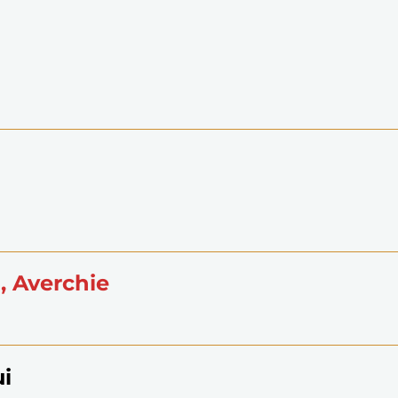
i, Averchie
ui