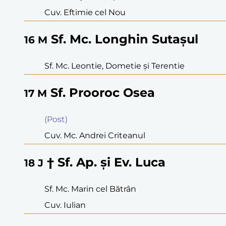
Cuv. Eftimie cel Nou
Sf. Mc. Longhin Sutaşul
16
M
Sf. Mc. Leontie, Dometie şi Terentie
Sf. Prooroc Osea
17
M
(Post)
Cuv. Mc. Andrei Criteanul
† Sf. Ap. şi Ev. Luca
18
J
Sf. Mc. Marin cel Bătrân
Cuv. Iulian