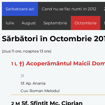
Sarbatoare azi
Cand nu se fac nunti in
2012
Iulie
August
Septembrie
Octombrie
Sărbători în Octombrie 20
(
ziua 11 ore, noaptea 13 ore
)
†) Acoperământul Maicii Do
1
L
31
Sf. Ap. Anania
Cuv. Roman Melodul
Sf. Sfinţit Mc. Ciprian
2
M