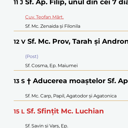
Sf. Ap. Filip, unul din cei 7 di
11
J
Cuv. Teofan Mărt.
Sf. Mc. Zenaida şi Filonila
Sf. Mc. Prov, Tarah şi Andro
12
V
(Post)
Sf. Cosma, Ep. Maiumei
† Aducerea moaştelor Sf. Ap.
13
S
Sf. Mc. Carp, Papil, Agatodor şi Agatonica
Sf. Sfinţit Mc. Luchian
15
L
Sf. Savin şi Vars, Ep.