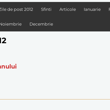
Zile de post
2012
Sfinti
Articole
Ianuarie
Noiembrie
Decembrie
12
mnului