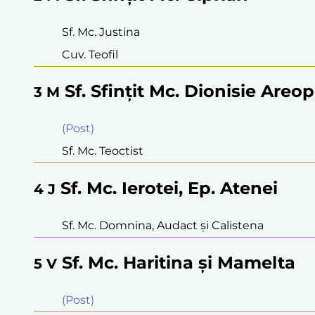
Sf. Mc. Justina
Cuv. Teofil
Sf. Sfinţit Mc. Dionisie Areop
3
M
(Post)
Sf. Mc. Teoctist
Sf. Mc. Ierotei, Ep. Atenei
4
J
Sf. Mc. Domnina, Audact şi Calistena
Sf. Mc. Haritina şi Mamelta
5
V
(Post)