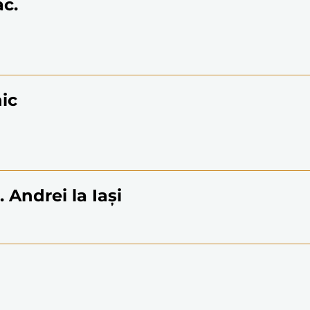
ac.
nic
 Andrei la Iaşi