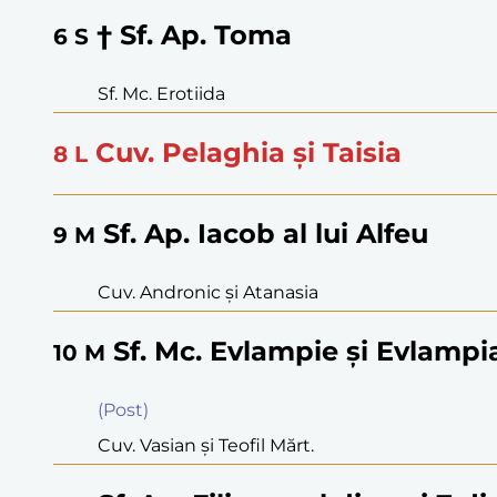
† Sf. Ap. Toma
6
S
Sf. Mc. Erotiida
Cuv. Pelaghia şi Taisia
8
L
Sf. Ap. Iacob al lui Alfeu
9
M
Cuv. Andronic şi Atanasia
Sf. Mc. Evlampie şi Evlampia
10
M
(Post)
Cuv. Vasian şi Teofil Mărt.