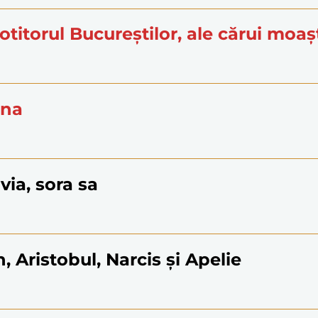
rotitorul Bucureştilor, ale cărui mo
ana
via, sora sa
, Aristobul, Narcis şi Apelie