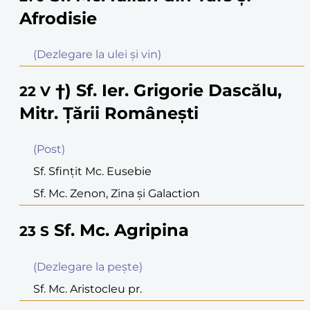
Afrodisie
(Dezlegare la ulei şi vin)
†) Sf. Ier. Grigorie Dascălu,
22
V
Mitr. Ţării Româneşti
(Post)
Sf. Sfinţit Mc. Eusebie
Sf. Mc. Zenon, Zina şi Galaction
Sf. Mc. Agripina
23
S
(Dezlegare la peşte)
Sf. Mc. Aristocleu pr.