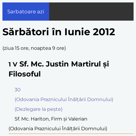
Sarbatoare azi
Sărbători în Iunie 2012
(
ziua 15 ore, noaptea 9 ore
)
Sf. Mc. Justin Martirul şi
1
V
Filosoful
30
(Odovania Praznicului Înălţării Domnului)
(Dezlegare la peşte)
Sf. Mc. Hariton, Firm şi Valerian
(Odovania Praznicului Înălţării Domnului)