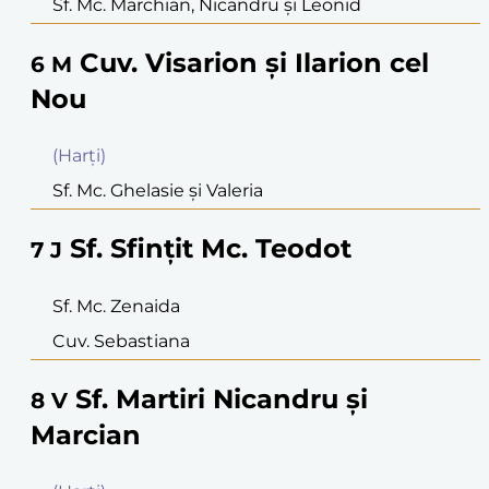
Sf. Mc. Marchian, Nicandru şi Leonid
Cuv. Visarion şi Ilarion cel
6
M
Nou
(Harţi)
Sf. Mc. Ghelasie şi Valeria
Sf. Sfinţit Mc. Teodot
7
J
Sf. Mc. Zenaida
Cuv. Sebastiana
Sf. Martiri Nicandru şi
8
V
Marcian