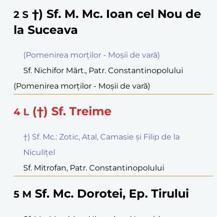
†) Sf. M. Mc. Ioan cel Nou de
2
S
la Suceava
(Pomenirea morţilor - Moşii de vară)
Sf. Nichifor Mărt., Patr. Constantinopolului
(Pomenirea morţilor - Moşii de vară)
(†) Sf. Treime
4
L
†) Sf. Mc.: Zotic, Atal, Camasie şi Filip de la
Niculiţel
Sf. Mitrofan, Patr. Constantinopolului
Sf. Mc. Dorotei, Ep. Tirului
5
M