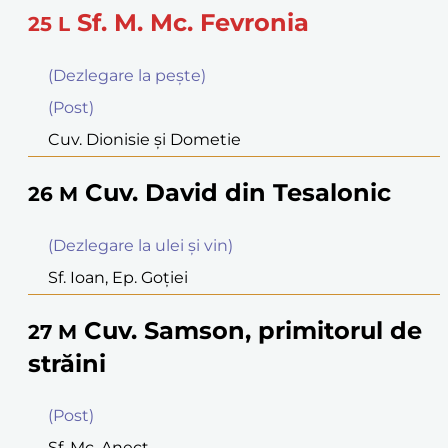
Sf. M. Mc. Fevronia
25
L
(Dezlegare la peşte)
(Post)
Cuv. Dionisie şi Dometie
Cuv. David din Tesalonic
26
M
(Dezlegare la ulei şi vin)
Sf. Ioan, Ep. Goţiei
Cuv. Samson, primitorul de
27
M
străini
(Post)
Sf. Mc. Anect