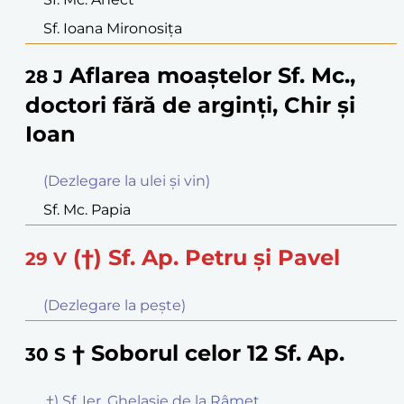
Sf. Ioana Mironosiţa
Aflarea moaştelor Sf. Mc.,
28
J
doctori fără de arginţi, Chir şi
Ioan
(Dezlegare la ulei şi vin)
Sf. Mc. Papia
(†) Sf. Ap. Petru şi Pavel
29
V
(Dezlegare la peşte)
† Soborul celor 12 Sf. Ap.
30
S
.†) Sf. Ier. Ghelasie de la Râmeţ