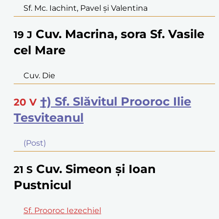
Sf. Mc. Iachint, Pavel şi Valentina
Cuv. Macrina, sora Sf. Vasile
19
J
cel Mare
Cuv. Die
†) Sf. Slăvitul Prooroc Ilie
20
V
Tesviteanul
(Post)
Cuv. Simeon şi Ioan
21
S
Pustnicul
Sf. Prooroc Iezechiel