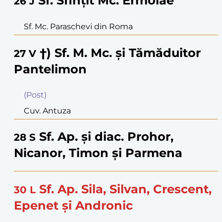
Sf. Sfinţit Mc. Ermolae
26
J
Sf. Mc. Paraschevi din Roma
†) Sf. M. Mc. şi Tămăduitor
27
V
Pantelimon
(Post)
Cuv. Antuza
Sf. Ap. şi diac. Prohor,
28
S
Nicanor, Timon şi Parmena
Sf. Ap. Sila, Silvan, Crescent,
30
L
Epenet şi Andronic