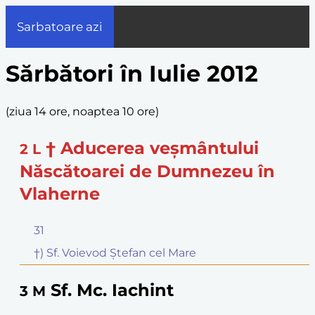
Sarbatoare azi
Sărbători în Iulie 2012
(
ziua 14 ore, noaptea 10 ore
)
† Aducerea veşmântului
2
L
Născătoarei de Dumnezeu în
Vlaherne
31
†) Sf. Voievod Ştefan cel Mare
Sf. Mc. Iachint
3
M