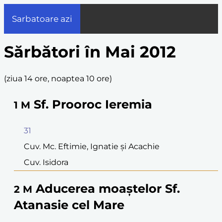
Sarbatoare azi
Sărbători în Mai 2012
(
ziua 14 ore, noaptea 10 ore
)
Sf. Prooroc Ieremia
1
M
31
Cuv. Mc. Eftimie, Ignatie şi Acachie
Cuv. Isidora
Aducerea moaştelor Sf.
2
M
Atanasie cel Mare