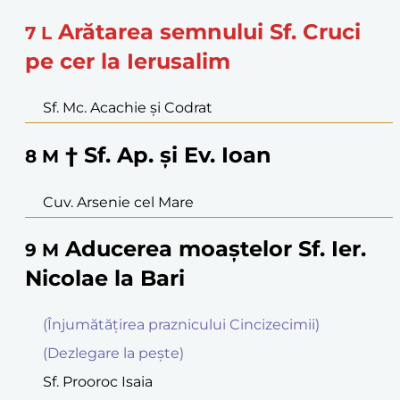
Arătarea semnului Sf. Cruci
7
L
pe cer la Ierusalim
Sf. Mc. Acachie şi Codrat
† Sf. Ap. şi Ev. Ioan
8
M
Cuv. Arsenie cel Mare
Aducerea moaştelor Sf. Ier.
9
M
Nicolae la Bari
(Înjumătăţirea praznicului Cincizecimii)
(Dezlegare la peşte)
Sf. Prooroc Isaia