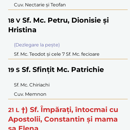
Cuv. Nectarie şi Teofan
Sf. Mc. Petru, Dionisie şi
18
V
Hristina
(Dezlegare la peşte)
Sf. Mc. Teodot şi cele 7 Sf. Mc. fecioare
Sf. Sfinţit Mc. Patrichie
19
S
Sf. Mc. Chiriachi
Cuv. Memnon
†) Sf. Împăraţi, întocmai cu
21
L
Apostolii, Constantin şi mama
sa Elena