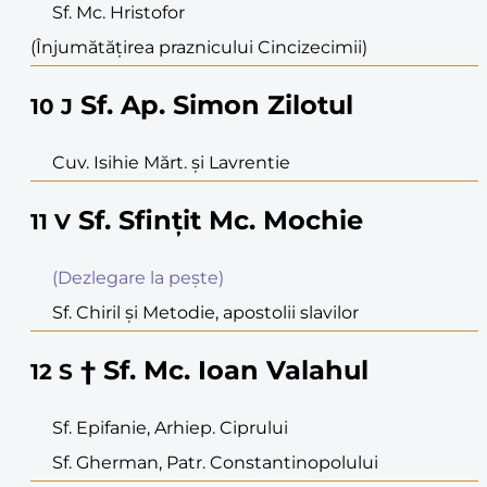
Sf. Mc. Hristofor
(Înjumătăţirea praznicului Cincizecimii)
Sf. Ap. Simon Zilotul
10
J
Cuv. Isihie Mărt. şi Lavrentie
Sf. Sfinţit Mc. Mochie
11
V
(Dezlegare la peşte)
Sf. Chiril şi Metodie, apostolii slavilor
† Sf. Mc. Ioan Valahul
12
S
Sf. Epifanie, Arhiep. Ciprului
Sf. Gherman, Patr. Constantinopolului