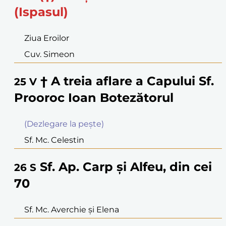
(Ispasul)
Ziua Eroilor
Cuv. Simeon
† A treia aflare a Capului Sf.
25
V
Prooroc Ioan Botezătorul
(Dezlegare la peşte)
Sf. Mc. Celestin
Sf. Ap. Carp şi Alfeu, din cei
26
S
70
Sf. Mc. Averchie şi Elena