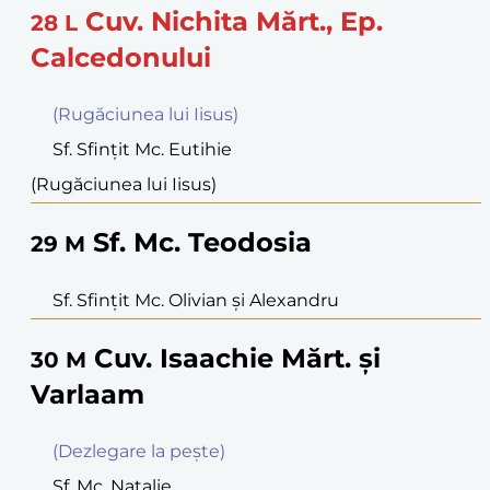
Cuv. Nichita Mărt., Ep.
28
L
Calcedonului
(Rugăciunea lui Iisus)
Sf. Sfinţit Mc. Eutihie
(Rugăciunea lui Iisus)
Sf. Mc. Teodosia
29
M
Sf. Sfinţit Mc. Olivian şi Alexandru
Cuv. Isaachie Mărt. şi
30
M
Varlaam
(Dezlegare la peşte)
Sf. Mc. Natalie