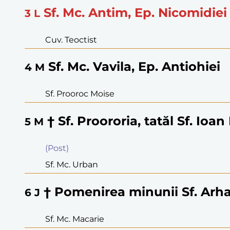
Sf. Mc. Antim, Ep. Nicomidiei
3
L
Cuv. Teoctist
Sf. Mc. Vavila, Ep. Antiohiei
4
M
Sf. Prooroc Moise
† Sf. Proororia, tatăl Sf. Ioa
5
M
(Post)
Sf. Mc. Urban
† Pomenirea minunii Sf. Arha
6
J
Sf. Mc. Macarie