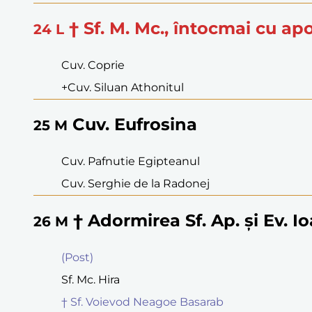
† Sf. M. Mc., întocmai cu apo
24
L
Cuv. Coprie
+Cuv. Siluan Athonitul
Cuv. Eufrosina
25
M
Cuv. Pafnutie Egipteanul
Cuv. Serghie de la Radonej
† Adormirea Sf. Ap. şi Ev. I
26
M
(Post)
Sf. Mc. Hira
† Sf. Voievod Neagoe Basarab