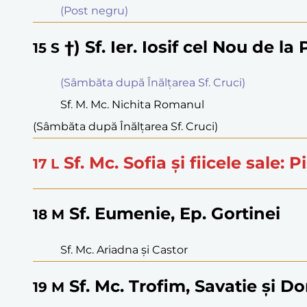
(Post negru)
†) Sf. Ier. Iosif cel Nou de la
15
S
(Sâmbăta după Înălţarea Sf. Cruci)
Sf. M. Mc. Nichita Romanul
(Sâmbăta după Înălţarea Sf. Cruci)
Sf. Mc. Sofia şi fiicele sale: P
17
L
Sf. Eumenie, Ep. Gortinei
18
M
Sf. Mc. Ariadna şi Castor
Sf. Mc. Trofim, Savatie şi 
19
M