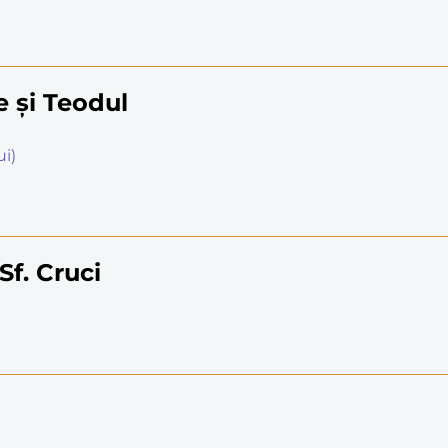
 şi Teodul
i)
Sf. Cruci