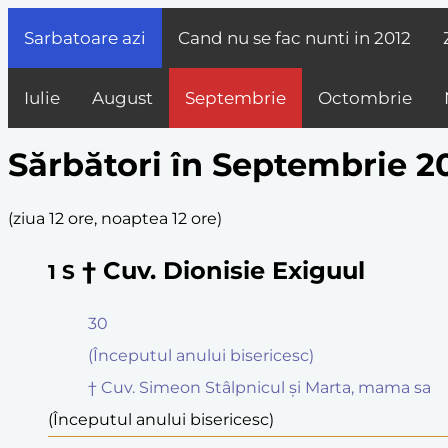
Sarbatoare azi
Cand nu se fac nunti in
2012
Iulie
August
Septembrie
Octombrie
Sărbători în Septembrie 2
(
ziua 12 ore, noaptea 12 ore
)
† Cuv. Dionisie Exiguul
1
S
30
(Începutul anului bisericesc)
† Cuv. Simeon Stâlpnicul şi Marta, mama sa
(Începutul anului bisericesc)