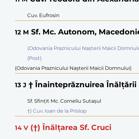
Cuv. Eufrosin
Sf. Mc. Autonom, Macedonie
12
M
(Odovania Praznicului Naşterii Maicii Domnulu
(Post)
(Odovania Praznicului Naşterii Maicii Domnului)
† Înainteprăznuirea Înălţării 
13
J
Sf. Sfinţit Mc. Corneliu Sutaşul
†) Cuv. Ioan de la Prislop
(†) Înălţarea Sf. Cruci
14
V