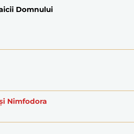
aicii Domnului
i
 şi Nimfodora