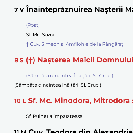
Înainteprăznuirea Naşterii M
7
V
(Post)
Sf. Mc. Sozont
† Cuv. Simeon şi Amfilohie de la Pângăraţi
(†) Naşterea Maicii Domnulu
8
S
(Sâmbăta dinaintea Înălţării Sf. Cruci)
(Sâmbăta dinaintea Înălţării Sf. Cruci)
Sf. Mc. Minodora, Mitrodora
10
L
Sf. Pulheria împărăteasa
Cuv. Teodora din Alexandria
11
M