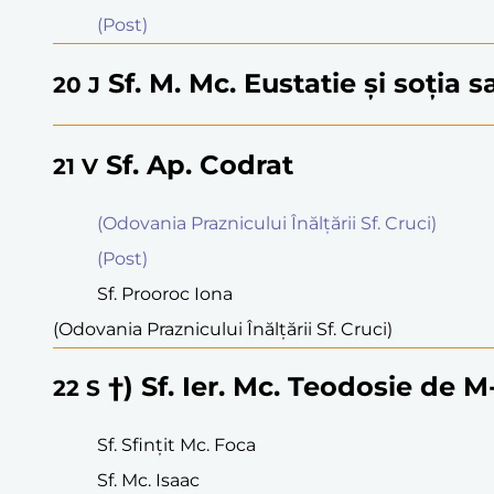
(Post)
Sf. M. Mc. Eustatie şi soţia s
20
J
Sf. Ap. Codrat
21
V
(Odovania Praznicului Înălţării Sf. Cruci)
(Post)
Sf. Prooroc Iona
(Odovania Praznicului Înălţării Sf. Cruci)
†) Sf. Ier. Mc. Teodosie de M
22
S
Sf. Sfinţit Mc. Foca
Sf. Mc. Isaac