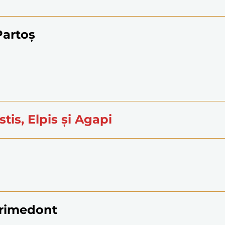
 Partoş
istis, Elpis şi Agapi
Dorimedont