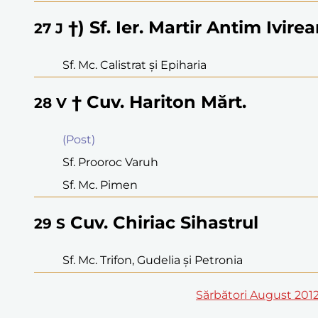
†) Sf. Ier. Martir Antim Ivire
27
J
Sf. Mc. Calistrat şi Epiharia
† Cuv. Hariton Mărt.
28
V
(Post)
Sf. Prooroc Varuh
Sf. Mc. Pimen
Cuv. Chiriac Sihastrul
29
S
Sf. Mc. Trifon, Gudelia şi Petronia
Sărbători August 201