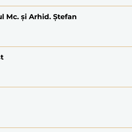
l Mc. şi Arhid. Ştefan
t