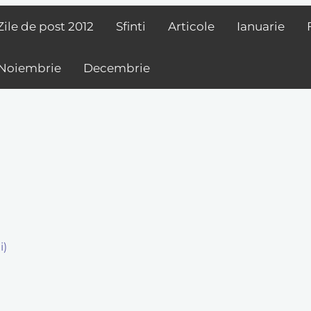
Zile de post
2012
Sfinti
Articole
Ianuarie
Noiembrie
Decembrie
i)