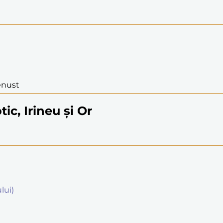
Venust
ic, Irineu şi Or
lui)