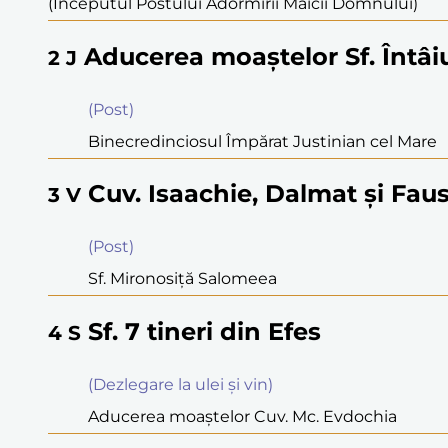
(Începutul Postului Adormirii Maicii Domnului)
Aducerea moaştelor Sf. Întâiu
2
J
(Post)
Binecredinciosul Împărat Justinian cel Mare
Cuv. Isaachie, Dalmat şi Faus
3
V
(Post)
Sf. Mironosiţă Salomeea
Sf. 7 tineri din Efes
4
S
(Dezlegare la ulei şi vin)
Aducerea moaştelor Cuv. Mc. Evdochia