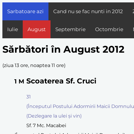
Sarbatoare azi
Cand nu se fac nunti in
2012
Iulie
August
Septembrie
Octombrie
Sărbători în August 2012
(
ziua 13 ore, noaptea 11 ore
)
Scoaterea Sf. Cruci
1
M
31
(Începutul Postului Adormirii Maicii Domnulu
(Dezlegare la ulei şi vin)
Sf. 7 Mc. Macabei