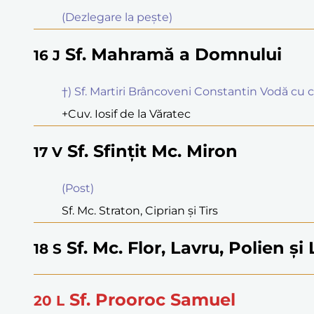
(Dezlegare la peşte)
Sf. Mahramă a Domnului
16
J
†) Sf. Martiri Brâncoveni Constantin Vodă cu cei
+Cuv. Iosif de la Văratec
Sf. Sfinţit Mc. Miron
17
V
(Post)
Sf. Mc. Straton, Ciprian şi Tirs
Sf. Mc. Flor, Lavru, Polien şi
18
S
Sf. Prooroc Samuel
20
L