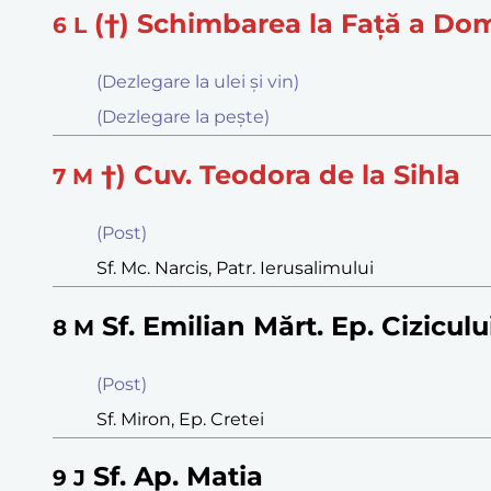
(†) Schimbarea la Faţă a Do
6
L
(Dezlegare la ulei şi vin)
(Dezlegare la peşte)
†) Cuv. Teodora de la Sihla
7
M
(Post)
Sf. Mc. Narcis, Patr. Ierusalimului
Sf. Emilian Mărt. Ep. Ciziculu
8
M
(Post)
Sf. Miron, Ep. Cretei
Sf. Ap. Matia
9
J