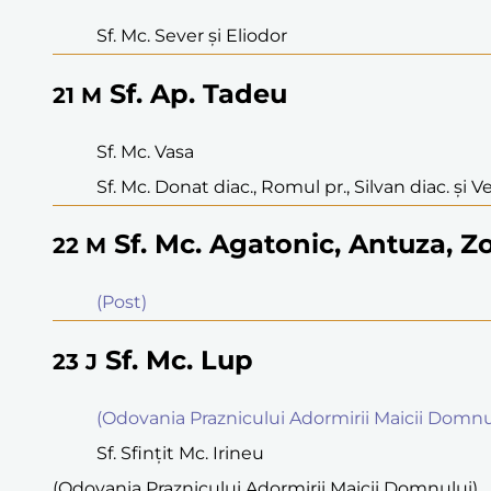
Sf. Mc. Sever şi Eliodor
Sf. Ap. Tadeu
21
M
Sf. Mc. Vasa
Sf. Mc. Donat diac., Romul pr., Silvan diac. şi 
Sf. Mc. Agatonic, Antuza, Zot
22
M
(Post)
Sf. Mc. Lup
23
J
(Odovania Praznicului Adormirii Maicii Domnu
Sf. Sfinţit Mc. Irineu
(Odovania Praznicului Adormirii Maicii Domnului)