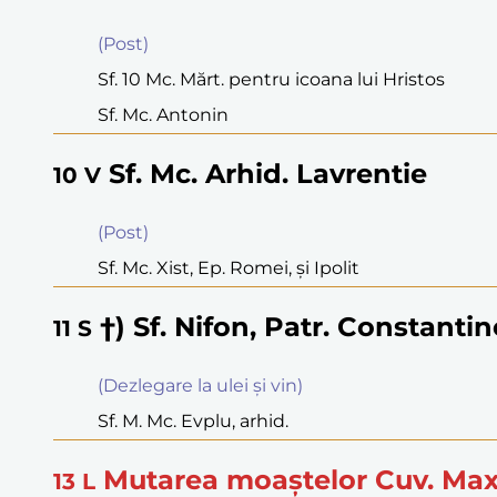
(Post)
Sf. 10 Mc. Mărt. pentru icoana lui Hristos
Sf. Mc. Antonin
Sf. Mc. Arhid. Lavrentie
10
V
(Post)
Sf. Mc. Xist, Ep. Romei, şi Ipolit
†) Sf. Nifon, Patr. Constanti
11
S
(Dezlegare la ulei şi vin)
Sf. M. Mc. Evplu, arhid.
Mutarea moaştelor Cuv. Max
13
L