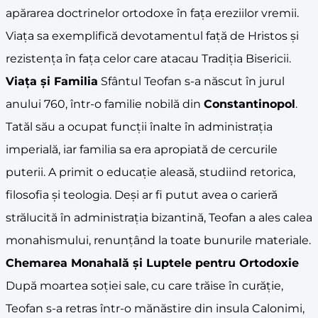
apărarea doctrinelor ortodoxe în fața ereziilor vremii.
Viața sa exemplifică devotamentul față de Hristos și
rezistența în fața celor care atacau Tradiția Bisericii.
Viața și Familia
Sfântul Teofan s-a născut în jurul
anului 760, într-o familie nobilă din
Constantinopol
.
Tatăl său a ocupat funcții înalte în administrația
imperială, iar familia sa era apropiată de cercurile
puterii. A primit o educație aleasă, studiind retorica,
filosofia și teologia. Deși ar fi putut avea o carieră
strălucită în administrația bizantină, Teofan a ales calea
monahismului, renunțând la toate bunurile materiale.
Chemarea Monahală și Luptele pentru
Ortodoxie
După moartea soției sale, cu care trăise în curăție,
Teofan s-a retras într-o mănăstire din insula Calonimi,