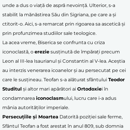
unde a dus o viață de aspră nevoință. Ulterior, s-a
stabilit la mănăstirea Său din Sigriana, pe care a și
ctitorit-o. Aici, s-a remarcat prin rigoarea sa ascetică și
prin profunzimea studiilor sale teologice.
La acea vreme, Biserica se confrunta cu criza
iconoclastă, o
erezie
susținută de împărați precum
Leon al III-lea Isaurianul și Constantin al V-lea. Aceștia
au interzis venerarea icoanelor și au persecutat pe cei
care le susțineau. Teofan s-a alăturat sfântului
Teodor
Studitul
și altor mari apărători ai
Ortodoxie
i în
condamnarea
iconoclasm
ului, lucru care i-a adus
mânia autorităților imperiale.
Persecuțiile și Moartea
Datorită poziției sale ferme,
Sfântul Teofan a fost arestat în anul 809, sub domnia