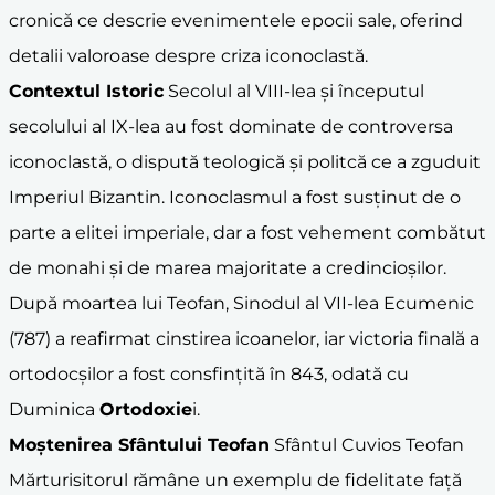
cronică ce descrie evenimentele epocii sale, oferind
detalii valoroase despre criza iconoclastă.
Contextul Istoric
Secolul al VIII-lea și începutul
secolului al IX-lea au fost dominate de controversa
iconoclastă, o dispută teologică și politcă ce a zguduit
Imperiul Bizantin. Iconoclasmul a fost susținut de o
parte a elitei imperiale, dar a fost vehement combătut
de monahi și de marea majoritate a credincioșilor.
După moartea lui Teofan, Sinodul al VII-lea Ecumenic
(787) a reafirmat cinstirea icoanelor, iar victoria finală a
ortodocșilor a fost consfințită în 843, odată cu
Duminica
Ortodoxie
i.
Moștenirea Sfântului Teofan
Sfântul Cuvios Teofan
Mărturisitorul rămâne un exemplu de fidelitate față