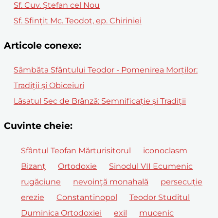
Sf. Cuv. Ştefan cel Nou
Sf. Sfințit Mc. Teodot, ep. Chiriniei
Articole conexe:
Sâmbăta Sfântului Teodor - Pomenirea Morților:
Tradiții și Obiceiuri
Lăsatul Sec de Brânză: Semnificație și Tradiții
Cuvinte cheie:
Sfântul Teofan Mărturisitorul
iconoclasm
Bizanț
Ortodoxie
Sinodul VII Ecumenic
rugăciune
nevoință monahală
persecuție
erezie
Constantinopol
Teodor Studitul
Duminica Ortodoxiei
exil
mucenic