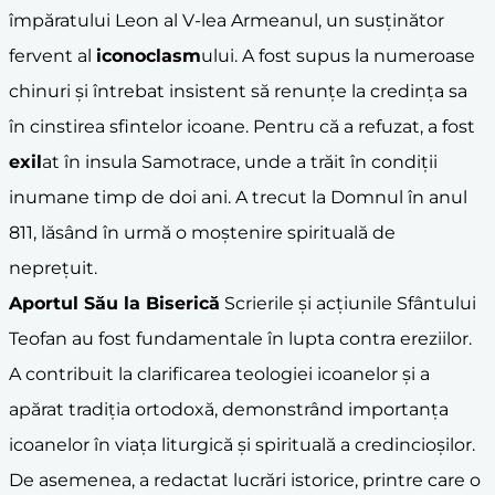
împăratului Leon al V-lea Armeanul, un susținător
fervent al
iconoclasm
ului. A fost supus la numeroase
chinuri și întrebat insistent să renunțe la credința sa
în cinstirea sfintelor icoane. Pentru că a refuzat, a fost
exil
at în insula Samotrace, unde a trăit în condiții
inumane timp de doi ani. A trecut la Domnul în anul
811, lăsând în urmă o moștenire spirituală de
neprețuit.
Aportul Său la Biserică
Scrierile și acțiunile Sfântului
Teofan au fost fundamentale în lupta contra ereziilor.
A contribuit la clarificarea teologiei icoanelor și a
apărat tradiția ortodoxă, demonstrând importanța
icoanelor în viața liturgică și spirituală a credincioșilor.
De asemenea, a redactat lucrări istorice, printre care o