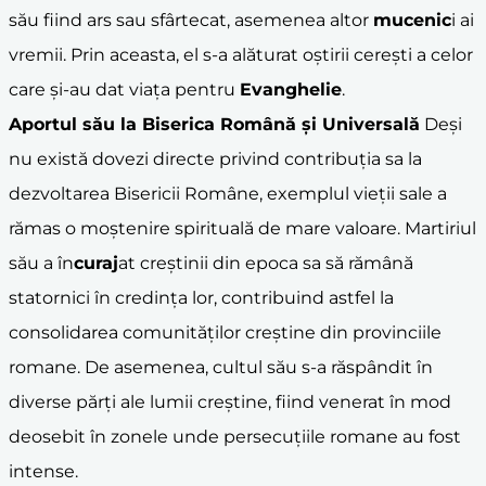
său fiind ars sau sfârtecat, asemenea altor
mucenic
i ai
vremii. Prin aceasta, el s-a alăturat oștirii cerești a celor
care și-au dat viața pentru
Evanghelie
.
Aportul său la Biserica Română și Universală
Deși
nu există dovezi directe privind contribuția sa la
dezvoltarea Bisericii Române, exemplul vieții sale a
rămas o moștenire spirituală de mare valoare. Martiriul
său a în
curaj
at creștinii din epoca sa să rămână
statornici în credința lor, contribuind astfel la
consolidarea comunităților creștine din provinciile
romane. De asemenea, cultul său s-a răspândit în
diverse părți ale lumii creștine, fiind venerat în mod
deosebit în zonele unde persecuțiile romane au fost
intense.