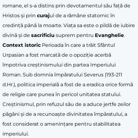
romane, el s-a distins prin devotamentul său față de
Hristos și prin
curaj
ul de a rămâne statornic în
credință până la moarte. Viața sa este o pildă de iubire
divină și de
sacrificiu
suprem pentru
Evanghelie
.
Context istoric
Perioada în care a trăit Sfântul
Urpasian a fost marcată de o opoziție acerbă
împotriva creștinismului din partea Imperiului
Roman. Sub domnia împăratului Severus (193-211
d.Hr.), politica imperială a fost de a eradica orice formă
de religie care punea în pericol unitatea statului.
Creștinismul, prin refuzul său de a aduce jertfe zeilor
păgâni și de a recunoaște divinitatea împăratului, a
fost considerat o amenințare pentru stabilitatea
imperiului.