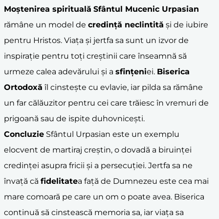
Moștenirea spirituală
Sfântul Mucenic Urpasian
rămâne un model de
credință neclintită
și de iubire
pentru Hristos. Viața și jertfa sa sunt un izvor de
inspirație pentru toți creștinii care înseamnă să
urmeze calea adevărului și a
sfințeni
ei.
Biserica
Ortodoxă
îl cinstește cu evlavie, iar pilda sa rămâne
un far călăuzitor pentru cei care trăiesc în vremuri de
prigoană sau de ispite duhovnicești.
Concluzie
Sfântul Urpasian este un exemplu
elocvent de martiraj creștin, o dovadă a biruinței
credinței asupra fricii și a persecuției. Jertfa sa ne
învață că
fidelitate
a față de Dumnezeu este cea mai
mare comoară pe care un om o poate avea. Biserica
continuă să cinstească memoria sa, iar viața sa