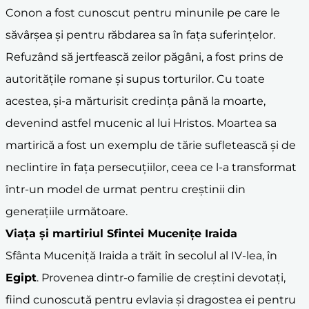
Conon a fost cunoscut pentru minunile pe care le
săvârșea și pentru răbdarea sa în fața suferințelor.
Refuzând să jertfească zeilor păgâni, a fost prins de
autoritățile romane și supus torturilor. Cu toate
acestea, și-a mărturisit credința până la moarte,
devenind astfel mucenic al lui Hristos. Moartea sa
martirică a fost un exemplu de tărie sufletească și de
neclintire în fața persecuțiilor, ceea ce l-a transformat
într-un model de urmat pentru creștinii din
generațiile următoare.
Viața și martiriul Sfintei Mucenițe Iraida
Sfânta Muceniță Iraida a trăit în secolul al IV-lea, în
Egipt
. Provenea dintr-o familie de creștini devotați,
fiind cunoscută pentru evlavia și dragostea ei pentru