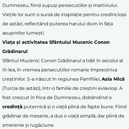
Dumnezeu, fiind supuși persecuțiilor și martiriului.
Viețile lor sunt o sursă de inspirație pentru credincioșii
de astăzi, reflectând puterea harului divin în fața
asupririlor lumești.
Viața și activitatea Sfântului Mucenic Conon
Grădinarul
Sfântul Mucenic Conon Grădinarul a trăit în secolul al
III-lea, în vremea persecuțiilor romane împreotriva
creștinilor. S-a născut în regiunea Pamfiliei,
Asia Mică
(Turcia de astăzi), într-o familie de creștini evlavioși. A
fost crescut în frica de Dumnezeu, dobândind o
credință
puternică și o viață plină de fapte bune. Fiind
grădinar de meserie, a dus o viață simplă, dar plină de
smerenie și rugăciune.