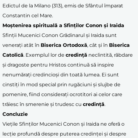
Edictul de la Milano (313), emis de Sfântul împarat
Constantin cel Mare.
Moștenirea spirituală a Sfinților Conon și Iraida
Sfinții Mucenici Conon Grădinarul și Iraida sunt
venerați atât în
Biserica Ortodoxă
, cât și în
Biserica
Catolică
. Exemplul lor de
credință
neclintită, răbdare
și dragoste pentru Hristos continuă să inspire
nenumărați credincioși din toată lumea. Ei sunt
cinstiți în mod special prin rugăciuni și slujbe de
pomenire, fiind considerați ocrotitori ai celor care
trăiesc în smerenie și trudesc cu
credință
.
Concluzie
Viețile Sfinților Mucenici Conon și Iraida ne oferă o
lecție profundă despre puterea credinței și despre