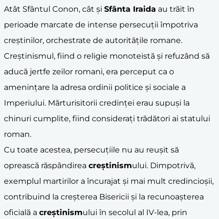
Atât Sfântul Conon, cât și
Sfânta Iraida
au trăit în
perioade marcate de intense persecuții împotriva
creștinilor, orchestrate de autoritățile romane.
Creștinismul, fiind o religie monoteistă și refuzând să
aducă jertfe zeilor romani, era perceput ca o
amenințare la adresa ordinii politice și sociale a
Imperiului. Mărturisitorii credinței erau supuși la
chinuri cumplite, fiind considerați trădători ai statului
roman.
Cu toate acestea, persecuțiile nu au reușit să
oprească răspândirea
creștinism
ului. Dimpotrivă,
exemplul martirilor a încurajat și mai mult credincioșii,
contribuind la creșterea Bisericii și la recunoașterea
oficială a
creștinism
ului în secolul al IV-lea, prin