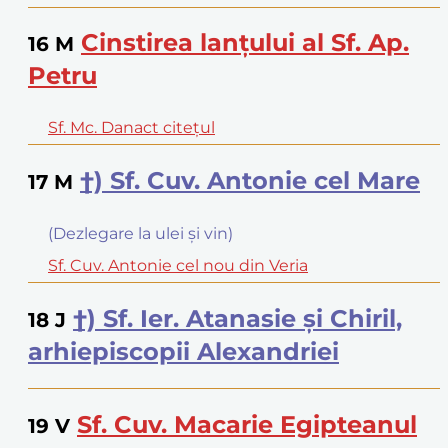
Cinstirea lanţului al Sf. Ap.
16
M
Petru
Sf. Mc. Danact citeţul
†) Sf. Cuv. Antonie cel Mare
17
M
(Dezlegare la ulei şi vin)
Sf. Cuv. Antonie cel nou din Veria
†) Sf. Ier. Atanasie şi Chiril,
18
J
arhiepiscopii Alexandriei
Sf. Cuv. Macarie Egipteanul
19
V