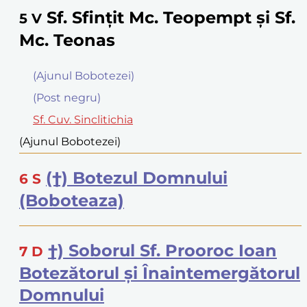
Sf. Sfinţit Mc. Teopempt şi Sf.
5
V
Mc. Teonas
(Ajunul Bobotezei)
(Post negru)
Sf. Cuv. Sinclitichia
(Ajunul Bobotezei)
(†) Botezul Domnului
6
S
(Boboteaza)
†) Soborul Sf. Prooroc Ioan
7
D
Botezătorul şi Înaintemergătorul
Domnului