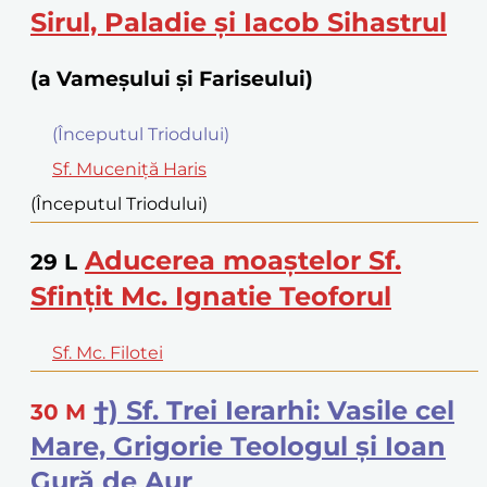
Sirul, Paladie şi Iacob Sihastrul
(a Vameșului și Fariseului)
(Începutul Triodului)
Sf. Muceniţă Haris
(Începutul Triodului)
Aducerea moaştelor Sf.
29
L
Sfinţit Mc. Ignatie Teoforul
Sf. Mc. Filotei
†) Sf. Trei Ierarhi: Vasile cel
30
M
Mare, Grigorie Teologul şi Ioan
Gură de Aur