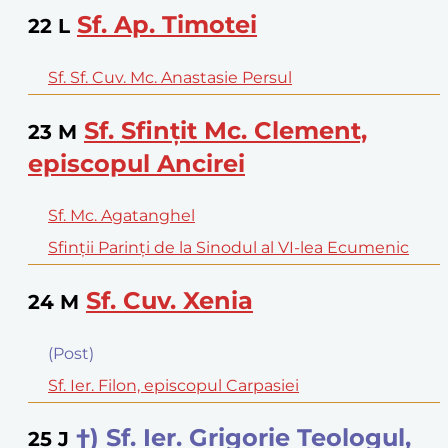
Sf. Ap. Timotei
22
L
Sf. Sf. Cuv. Mc. Anastasie Persul
Sf. Sfinţit Mc. Clement,
23
M
episcopul Ancirei
Sf. Mc. Agatanghel
Sfinţii Parinţi de la Sinodul al VI-lea Ecumenic
Sf. Cuv. Xenia
24
M
(Post)
Sf. Ier. Filon, episcopul Carpasiei
†) Sf. Ier. Grigorie Teologul,
25
J