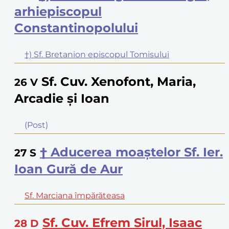
arhiepiscopul
Constantinopolului
†) Sf. Bretanion episcopul Tomisului
Sf. Cuv. Xenofont, Maria,
26
V
Arcadie şi Ioan
(Post)
† Aducerea moaştelor Sf. Ier.
27
S
Ioan Gură de Aur
Sf. Marciana împărăteasa
Sf. Cuv. Efrem Sirul, Isaac
28
D