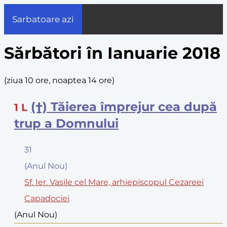
Sarbatoare azi
Sărbători în Ianuarie 2018
(
ziua 10 ore, noaptea 14 ore
)
(†) Tăierea împrejur cea după
1
L
trup a Domnului
31
(Anul Nou)
Sf. Ier. Vasile cel Mare, arhiepiscopul Cezareei
Capadociei
(Anul Nou)