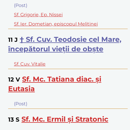
(Post)
Sf. Grigorie, Ep. Nissei
Sf. Ier. Dometian, episcopul Melitinei
† Sf. Cuv. Teodosie cel Mare,
11
J
începătorul vieţii de obşte
Sf. Cuv. Vitalie
Sf. Mc. Tatiana diac. şi
12
V
Eutasia
(Post)
Sf. Mc. Ermil şi Stratonic
13
S