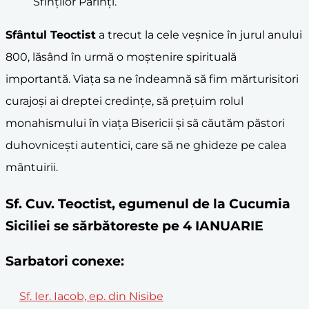
Sfinților Părinți.
Sfântul Teoctist
a trecut la cele veșnice în jurul anului
800, lăsând în urmă o moștenire spirituală
importantă. Viața sa ne îndeamnă să fim mărturisitori
curajoși ai dreptei credințe, să prețuim rolul
monahismului în viața Bisericii și să căutăm păstori
duhovnicești autentici, care să ne ghideze pe calea
mântuirii.
Sf. Cuv. Teoctist, egumenul de la Cucumia
Siciliei se sărbătoreste pe 4 IANUARIE
Sarbatori conexe:
Sf. Ier. Iacob, ep. din Nisibe