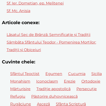
Sf. Ier. Dometian, ep. Melitenei
Sf. Mc. Anisia
Articole conexe:
Lăsatul Sec de Brânză: Semnificație și Tradiții
Sâmbăta Sfântului Teodor - Pomenirea Morților:
Tradiții și Obiceiuri
Cuvinte cheie:
Sfântul Teoctist
Egumen
Cucumia
Sicilia
Monahism
Iconoclasm
Erezie
Ortodoxie
Mărturisire
Tradiție apostolică
Persecuție
Refugiu
Păstorire duhovnicească
Rugăciune
Asceză
Sfânta Scriptură