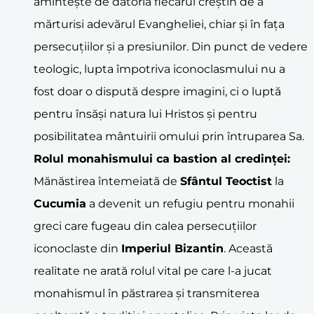
amintește de datoria fiecărui creștin de a
mărturisi adevărul Evangheliei, chiar și în fața
persecuțiilor și a presiunilor. Din punct de vedere
teologic, lupta împotriva iconoclasmului nu a
fost doar o dispută despre imagini, ci o luptă
pentru însăși natura lui Hristos și pentru
posibilitatea mântuirii omului prin întruparea Sa.
Rolul monahismului ca bastion al credinței:
Mănăstirea întemeiată de
Sfântul Teoctist
la
Cucumia
a devenit un refugiu pentru monahii
greci care fugeau din calea persecuțiilor
iconoclaste din
Imperiul Bizantin
. Această
realitate ne arată rolul vital pe care l-a jucat
monahismul în păstrarea și transmiterea