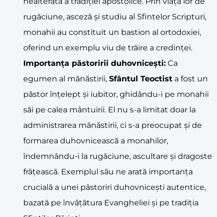
nealterată a tradiției apostolice. Prin viața lor de
rugăciune, asceză și studiu al Sfintelor Scripturi,
monahii au constituit un bastion al ortodoxiei,
oferind un exemplu viu de trăire a credinței.
Importanța păstoririi duhovnicești:
Ca
egumen al mănăstirii,
Sfântul Teoctist
a fost un
păstor înțelept și iubitor, ghidându-i pe monahii
săi pe calea mântuirii. El nu s-a limitat doar la
administrarea mănăstirii, ci s-a preocupat și de
formarea duhovnicească a monahilor,
îndemnându-i la rugăciune, ascultare și dragoste
frățească. Exemplul său ne arată importanța
crucială a unei păstoriri duhovnicești autentice,
bazată pe învățătura Evangheliei și pe tradiția