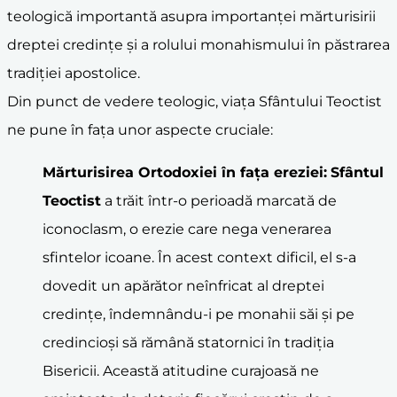
teologică importantă asupra importanței mărturisirii
dreptei credințe și a rolului monahismului în păstrarea
tradiției apostolice.
Din punct de vedere teologic, viața Sfântului Teoctist
ne pune în fața unor aspecte cruciale:
Mărturisire
a
Ortodoxie
i în fața ereziei:
Sfântul
Teoctist
a trăit într-o perioadă marcată de
iconoclasm, o erezie care nega venerarea
sfintelor icoane. În acest context dificil, el s-a
dovedit un apărător neînfricat al dreptei
credințe, îndemnându-i pe monahii săi și pe
credincioși să rămână statornici în tradiția
Bisericii. Această atitudine curajoasă ne