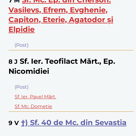
7
M
Vasilevs, Efrem, Evghenie,
Capiton, Eterie, Agatodor şi
Elpidie
(Post)
Sf. Ier. Teofilact Mărt., Ep.
8
J
Nicomidiei
(Post)
Sf. Ier. Pavel Mărt.
Sf. Mc. Dometie
†) Sf. 40 de Mc. din Sevastia
9
V