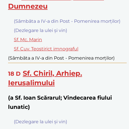
Dumnezeu
(Sâmbăta a IV-a din Post - Pomenirea morților)
(Dezlegare la ulei şi vin)
Sf. Mc. Marin
Sf. Cuv. Teostirict imnograful
(Sâmbăta a IV-a din Post - Pomenirea morților)
Sf. Chiril, Arhiep.
18
D
Ierusalimului
(a Sf. Ioan Scărarul; Vindecarea fiului
lunatic)
(Dezlegare la ulei şi vin)