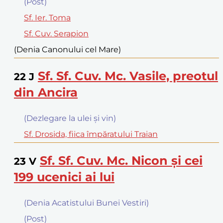
(Post)
Sf. Ier. Toma
Sf. Cuv. Serapion
(Denia Canonului cel Mare)
Sf. Sf. Cuv. Mc. Vasile, preotul
22
J
din Ancira
(Dezlegare la ulei şi vin)
Sf. Drosida, fiica împăratului Traian
Sf. Sf. Cuv. Mc. Nicon şi cei
23
V
199 ucenici ai lui
(Denia Acatistului Bunei Vestiri)
(Post)