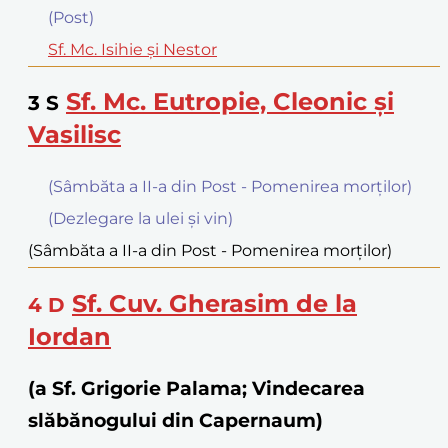
(Post)
Sf. Mc. Isihie şi Nestor
Sf. Mc. Eutropie, Cleonic şi
3
S
Vasilisc
(Sâmbăta a II-a din Post - Pomenirea morților)
(Dezlegare la ulei şi vin)
(Sâmbăta a II-a din Post - Pomenirea morților)
Sf. Cuv. Gherasim de la
4
D
Iordan
(a Sf. Grigorie Palama; Vindecarea
slăbănogului din Capernaum)