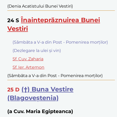
(Denia Acatistului Bunei Vestiri)
Înainteprăznuirea Bunei
24
S
Vestiri
(Sâmbăta a V-a din Post - Pomenirea morților)
(Dezlegare la ulei şi vin)
Sf. Cuv. Zaharia
Sf. Ier. Artemon
(Sâmbăta a V-a din Post - Pomenirea morților)
(†) Buna Vestire
25
D
(Blagoveştenia)
(a Cuv. Maria Egipteanca)