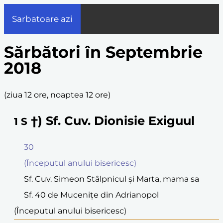
Sarbatoare azi
Sărbători în Septembrie
2018
(
ziua 12 ore, noaptea 12 ore
)
†) Sf. Cuv. Dionisie Exiguul
1
S
30
(Începutul anului bisericesc)
Sf. Cuv. Simeon Stâlpnicul şi Marta, mama sa
Sf. 40 de Muceniţe din Adrianopol
(Începutul anului bisericesc)