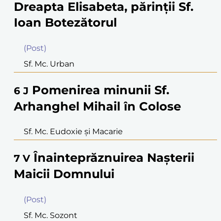
Dreapta Elisabeta, părinţii Sf.
Ioan Botezătorul
(Post)
Sf. Mc. Urban
Pomenirea minunii Sf.
6
J
Arhanghel Mihail în Colose
Sf. Mc. Eudoxie şi Macarie
Înainteprăznuirea Naşterii
7
V
Maicii Domnului
(Post)
Sf. Mc. Sozont