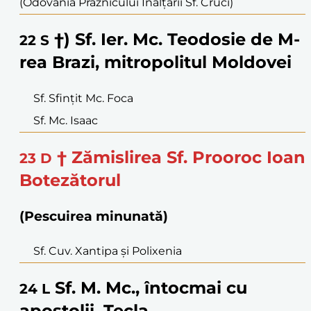
(Odovania Praznicului Înălţării Sf. Cruci)
†) Sf. Ier. Mc. Teodosie de M-
22
S
rea Brazi, mitropolitul Moldovei
Sf. Sfinţit Mc. Foca
Sf. Mc. Isaac
† Zămislirea Sf. Prooroc Ioan
23
D
Botezătorul
(Pescuirea minunată)
Sf. Cuv. Xantipa şi Polixenia
Sf. M. Mc., întocmai cu
24
L
apostolii, Tecla