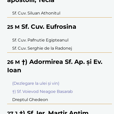
Sf. Cuv. Siluan Athonitul
Sf. Cuv. Eufrosina
25
M
Sf. Cuv. Pafnutie Egipteanul
Sf. Cuv. Serghie de la Radonej
†) Adormirea Sf. Ap. şi Ev.
26
M
Ioan
(Dezlegare la ulei şi vin)
†) Sf. Voievod Neagoe Basarab
Dreptul Ghedeon
†) Sf. Ier. Martir Antim
27
J