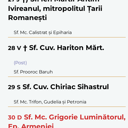
Ivireanul, mitropolitul Ţarii
Romaneşti
Sf. Mc. Calistrat şi Epiharia
† Sf. Cuv. Hariton Mărt.
28
V
(Post)
Sf. Prooroc Baruh
Sf. Cuv. Chiriac Sihastrul
29
S
Sf. Mc. Trifon, Gudelia şi Petronia
Sf. Mc. Grigorie Luminătorul,
30
D
Ep. Armeniei