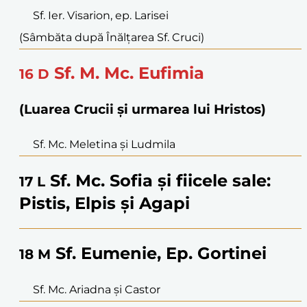
Sf. Ier. Visarion, ep. Larisei
(Sâmbăta după Înălțarea Sf. Cruci)
Sf. M. Mc. Eufimia
16
D
(Luarea Crucii și urmarea lui Hristos)
Sf. Mc. Meletina şi Ludmila
Sf. Mc. Sofia şi fiicele sale:
17
L
Pistis, Elpis şi Agapi
Sf. Eumenie, Ep. Gortinei
18
M
Sf. Mc. Ariadna şi Castor