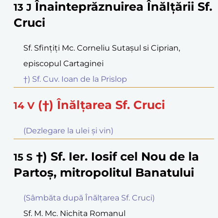
Înainteprăznuirea Înălţării Sf.
13
J
Cruci
Sf. Sfinţiţi Mc. Corneliu Sutaşul si Ciprian,
episcopul Cartaginei
†) Sf. Cuv. Ioan de la Prislop
(†) Înălţarea Sf. Cruci
14
V
(Dezlegare la ulei şi vin)
†) Sf. Ier. Iosif cel Nou de la
15
S
Partoş, mitropolitul Banatului
(Sâmbăta după Înălțarea Sf. Cruci)
Sf. M. Mc. Nichita Romanul