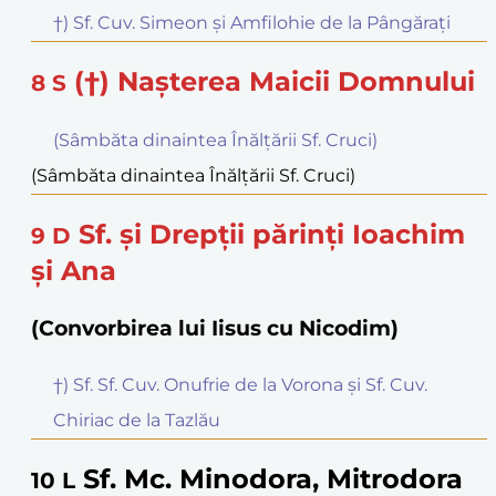
†) Sf. Cuv. Simeon şi Amfilohie de la Pângăraţi
(†) Naşterea Maicii Domnului
8
S
(Sâmbăta dinaintea Înălțării Sf. Cruci)
(Sâmbăta dinaintea Înălțării Sf. Cruci)
Sf. şi Drepţii părinţi Ioachim
9
D
şi Ana
(Convorbirea lui Iisus cu Nicodim)
†) Sf. Sf. Cuv. Onufrie de la Vorona şi Sf. Cuv.
Chiriac de la Tazlău
Sf. Mc. Minodora, Mitrodora
10
L