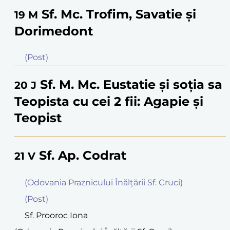
Sf. Mc. Trofim, Savatie şi
19
M
Dorimedont
(Post)
Sf. M. Mc. Eustatie şi soţia sa
20
J
Teopista cu cei 2 fii: Agapie şi
Teopist
Sf. Ap. Codrat
21
V
(Odovania Praznicului Înălţării Sf. Cruci)
(Post)
Sf. Prooroc Iona