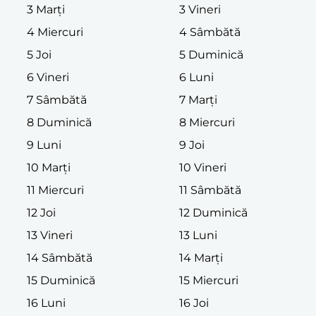
3
Marți
3
Vineri
4
Miercuri
4
Sâmbătă
5
Joi
5
Duminică
6
Vineri
6
Luni
7
Sâmbătă
7
Marți
8
Duminică
8
Miercuri
9
Luni
9
Joi
10
Marți
10
Vineri
11
Miercuri
11
Sâmbătă
12
Joi
12
Duminică
13
Vineri
13
Luni
14
Sâmbătă
14
Marți
15
Duminică
15
Miercuri
16
Luni
16
Joi