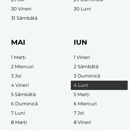
30
Vineri
30
Luni
31
Sâmbătă
MAI
IUN
1
Marți
1
Vineri
2
Miercuri
2
Sâmbătă
3
Joi
3
Duminică
4
Vineri
4
Luni
5
Sâmbătă
5
Marți
6
Duminică
6
Miercuri
7
Luni
7
Joi
8
Marți
8
Vineri