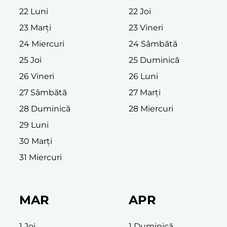
22
Luni
22
Joi
23
Marți
23
Vineri
24
Miercuri
24
Sâmbătă
25
Joi
25
Duminică
26
Vineri
26
Luni
27
Sâmbătă
27
Marți
28
Duminică
28
Miercuri
29
Luni
30
Marți
31
Miercuri
MAR
APR
1
Joi
1
Duminică