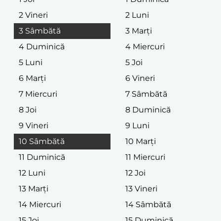
2
Vineri
2
Luni
3
Sâmbătă
3
Marți
4
Duminică
4
Miercuri
5
Luni
5
Joi
6
Marți
6
Vineri
7
Miercuri
7
Sâmbătă
8
Joi
8
Duminică
9
Vineri
9
Luni
10
Sâmbătă
10
Marți
11
Duminică
11
Miercuri
12
Luni
12
Joi
13
Marți
13
Vineri
14
Miercuri
14
Sâmbătă
15
Joi
15
Duminică