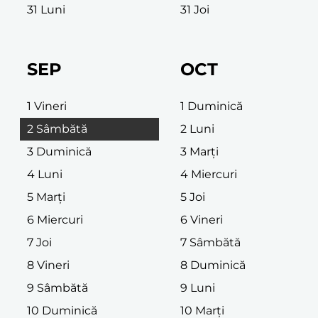
31
Luni
31
Joi
SEP
OCT
1
Vineri
1
Duminică
2
Sâmbătă
2
Luni
3
Duminică
3
Marți
4
Luni
4
Miercuri
5
Marți
5
Joi
6
Miercuri
6
Vineri
7
Joi
7
Sâmbătă
8
Vineri
8
Duminică
9
Sâmbătă
9
Luni
10
Duminică
10
Marți