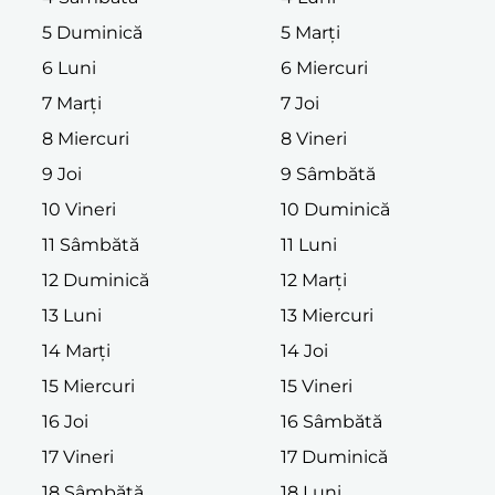
5
Duminică
5
Marți
6
Luni
6
Miercuri
7
Marți
7
Joi
8
Miercuri
8
Vineri
9
Joi
9
Sâmbătă
10
Vineri
10
Duminică
11
Sâmbătă
11
Luni
12
Duminică
12
Marți
13
Luni
13
Miercuri
14
Marți
14
Joi
15
Miercuri
15
Vineri
16
Joi
16
Sâmbătă
17
Vineri
17
Duminică
18
Sâmbătă
18
Luni