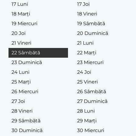
17
Luni
17
Joi
18
Marți
18
Vineri
19
Miercuri
19
Sâmbătă
20
Joi
20
Duminică
21
Vineri
21
Luni
22
Sâmbătă
22
Marți
23
Duminică
23
Miercuri
24
Luni
24
Joi
25
Marți
25
Vineri
26
Miercuri
26
Sâmbătă
27
Joi
27
Duminică
28
Vineri
28
Luni
29
Sâmbătă
29
Marți
30
Duminică
30
Miercuri