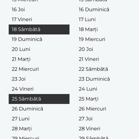
16
Joi
16
Duminică
17
Vineri
17
Luni
18
Sâmbătă
18
Marți
19
Duminică
19
Miercuri
20
Luni
20
Joi
21
Marți
21
Vineri
22
Miercuri
22
Sâmbătă
23
Joi
23
Duminică
24
Vineri
24
Luni
25
Sâmbătă
25
Marți
26
Duminică
26
Miercuri
27
Luni
27
Joi
28
Marți
28
Vineri
29
Miercuri
29
Sâmbătă