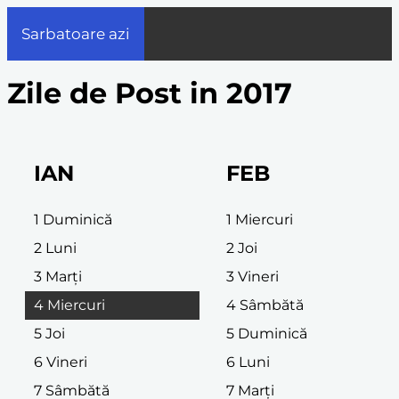
Sarbatoare azi
Zile de Post in
2017
IAN
FEB
1
Duminică
1
Miercuri
2
Luni
2
Joi
3
Marți
3
Vineri
4
Miercuri
4
Sâmbătă
5
Joi
5
Duminică
6
Vineri
6
Luni
7
Sâmbătă
7
Marți