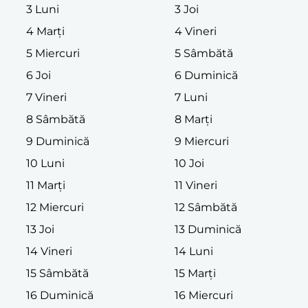
3
Luni
3
Joi
4
Marți
4
Vineri
5
Miercuri
5
Sâmbătă
6
Joi
6
Duminică
7
Vineri
7
Luni
8
Sâmbătă
8
Marți
9
Duminică
9
Miercuri
10
Luni
10
Joi
11
Marți
11
Vineri
12
Miercuri
12
Sâmbătă
13
Joi
13
Duminică
14
Vineri
14
Luni
15
Sâmbătă
15
Marți
16
Duminică
16
Miercuri