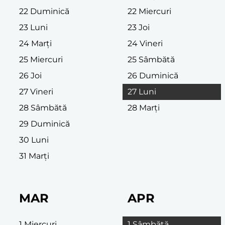
22
Duminică
22
Miercuri
23
Luni
23
Joi
24
Marți
24
Vineri
25
Miercuri
25
Sâmbătă
26
Joi
26
Duminică
27
Vineri
27
Luni
28
Sâmbătă
28
Marți
29
Duminică
30
Luni
31
Marți
MAR
APR
1
Miercuri
1
Sâmbătă