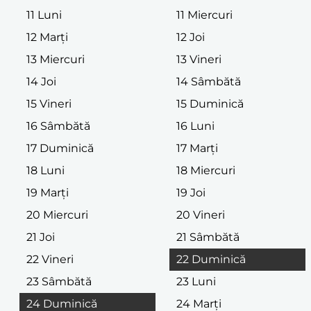
11
Luni
11
Miercuri
12
Marți
12
Joi
13
Miercuri
13
Vineri
14
Joi
14
Sâmbătă
15
Vineri
15
Duminică
16
Sâmbătă
16
Luni
17
Duminică
17
Marți
18
Luni
18
Miercuri
19
Marți
19
Joi
20
Miercuri
20
Vineri
21
Joi
21
Sâmbătă
22
Vineri
22
Duminică
23
Sâmbătă
23
Luni
24
Duminică
24
Marți