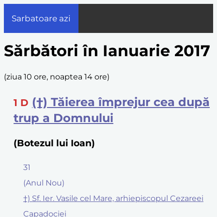
Sarbatoare azi
Sărbători în Ianuarie 2017
(
ziua 10 ore, noaptea 14 ore
)
(†) Tăierea împrejur cea după
1
D
trup a Domnului
(Botezul lui Ioan)
31
(Anul Nou)
†) Sf. Ier. Vasile cel Mare, arhiepiscopul Cezareei
Capadociei