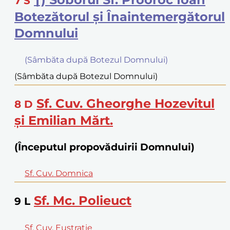
7
S
Botezătorul şi Înaintemergătorul
Domnului
(Sâmbăta după Botezul Domnului)
(Sâmbăta după Botezul Domnului)
Sf. Cuv. Gheorghe Hozevitul
8
D
şi Emilian Mărt.
(Începutul propovăduirii Domnului)
Sf. Cuv. Domnica
Sf. Mc. Polieuct
9
L
Sf. Cuv. Eustratie