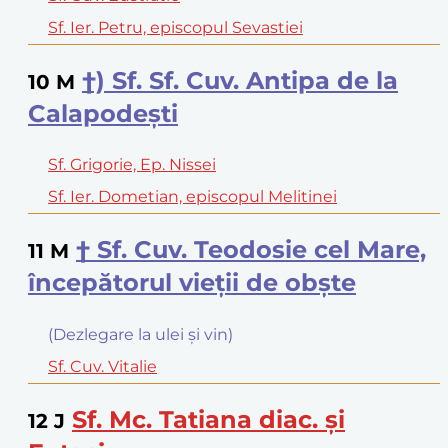
Sf. Ier. Petru, episcopul Sevastiei
†) Sf. Sf. Cuv. Antipa de la
10
M
Calapodeşti
Sf. Grigorie, Ep. Nissei
Sf. Ier. Dometian, episcopul Melitinei
† Sf. Cuv. Teodosie cel Mare,
11
M
începătorul vieţii de obşte
(Dezlegare la ulei şi vin)
Sf. Cuv. Vitalie
Sf. Mc. Tatiana diac. şi
12
J