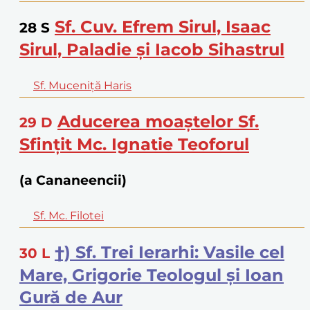
Sf. Cuv. Efrem Sirul, Isaac
28
S
Sirul, Paladie şi Iacob Sihastrul
Sf. Muceniţă Haris
Aducerea moaştelor Sf.
29
D
Sfinţit Mc. Ignatie Teoforul
(a Cananeencii)
Sf. Mc. Filotei
†) Sf. Trei Ierarhi: Vasile cel
30
L
Mare, Grigorie Teologul şi Ioan
Gură de Aur