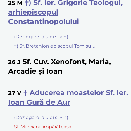
†) Sf. Ier. Grigorie Teologul,
25
M
arhiepiscopul
Constantinopolului
(Dezlegare la ulei şi vin)
†) Sf. Bretanion episcopul Tomisului
Sf. Cuv. Xenofont, Maria,
26
J
Arcadie şi Ioan
† Aducerea moaştelor Sf. Ier.
27
V
Ioan Gură de Aur
(Dezlegare la ulei şi vin)
Sf. Marciana împărăteasa