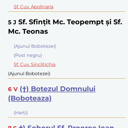
Sf. Cuv. Apolinaria
Sf. Sfinţit Mc. Teopempt şi Sf.
5
J
Mc. Teonas
(Ajunul Bobotezei)
(Post negru)
Sf. Cuv. Sinclitichia
(Ajunul Bobotezei)
(†) Botezul Domnului
6
V
(Boboteaza)
(Harţi)
†) Soborul Sf. Prooroc Ioan