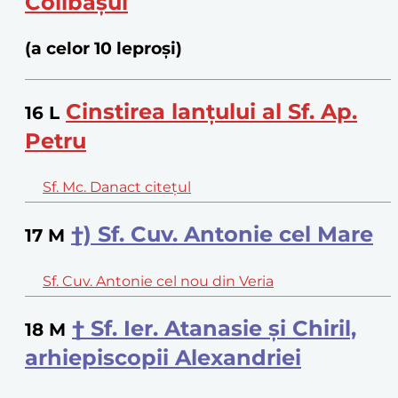
Colibaşul
(a celor 10 leproși)
Cinstirea lanţului al Sf. Ap.
16
L
Petru
Sf. Mc. Danact citeţul
†) Sf. Cuv. Antonie cel Mare
17
M
Sf. Cuv. Antonie cel nou din Veria
† Sf. Ier. Atanasie şi Chiril,
18
M
arhiepiscopii Alexandriei