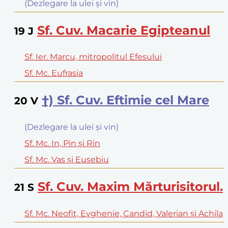
(Dezlegare la ulei şi vin)
Sf. Cuv. Macarie Egipteanul
19
J
Sf. Ier. Marcu, mitropolitul Efesului
Sf. Mc. Eufrasia
†) Sf. Cuv. Eftimie cel Mare
20
V
(Dezlegare la ulei şi vin)
Sf. Mc. In, Pin şi Rin
Sf. Mc. Vas şi Eusebiu
Sf. Cuv. Maxim Mărturisitorul.
21
S
Sf. Mc. Neofit, Evghenie, Candid, Valerian şi Achila