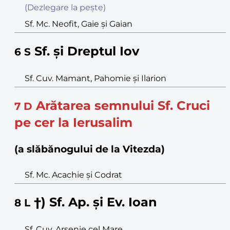
(Dezlegare la peşte)
Sf. Mc. Neofit, Gaie şi Gaian
Sf. şi Dreptul Iov
6
S
Sf. Cuv. Mamant, Pahomie şi Ilarion
Arătarea semnului Sf. Cruci
7
D
pe cer la Ierusalim
(a slăbănogului de la Vitezda)
Sf. Mc. Acachie şi Codrat
†) Sf. Ap. şi Ev. Ioan
8
L
Sf. Cuv. Arsenie cel Mare