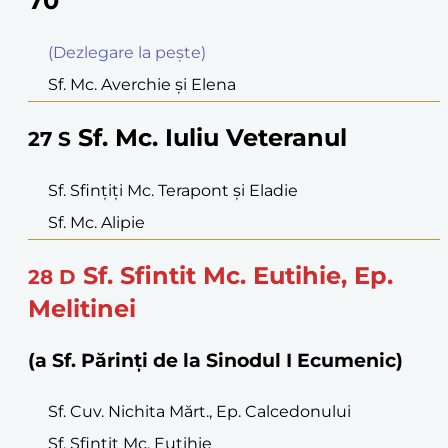
70
(Dezlegare la peşte)
Sf. Mc. Averchie şi Elena
Sf. Mc. Iuliu Veteranul
27
S
Sf. Sfinţiţi Mc. Terapont şi Eladie
Sf. Mc. Alipie
Sf. Sfintit Mc. Eutihie, Ep.
28
D
Melitinei
(a Sf. Părinți de la Sinodul I Ecumenic)
Sf. Cuv. Nichita Mărt., Ep. Calcedonului
Sf. Sfinţit Mc. Eutihie