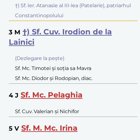
†) Sf. Ier. Atanasie al III-lea (Patelarie), patriarhul
Constantinopolului
†) Sf. Cuv. Irodion de la
3
M
Lainici
(Dezlegare la peşte)
Sf. Mc. Timotei şi soţia sa Mavra
Sf. Mc. Diodor şi Rodopian, diac.
Sf. Mc. Pelaghia
4
J
Sf. Cuv. Valerian şi Nichifor
Sf. M. Mc. Irina
5
V