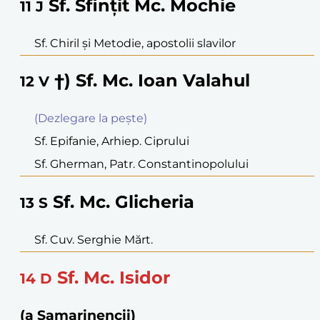
Sf. Sfinţit Mc. Mochie
11
J
Sf. Chiril şi Metodie, apostolii slavilor
†) Sf. Mc. Ioan Valahul
12
V
(Dezlegare la peşte)
Sf. Epifanie, Arhiep. Ciprului
Sf. Gherman, Patr. Constantinopolului
Sf. Mc. Glicheria
13
S
Sf. Cuv. Serghie Mărt.
Sf. Mc. Isidor
14
D
(a Samarinencii)