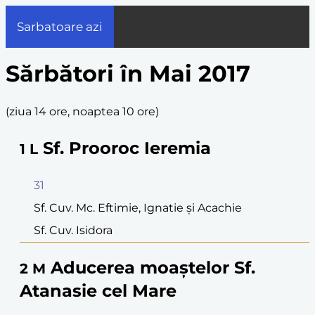
Sarbatoare azi
Sărbători în Mai 2017
(
ziua 14 ore, noaptea 10 ore
)
Sf. Prooroc Ieremia
1
L
31
Sf. Cuv. Mc. Eftimie, Ignatie şi Acachie
Sf. Cuv. Isidora
Aducerea moaştelor Sf.
2
M
Atanasie cel Mare