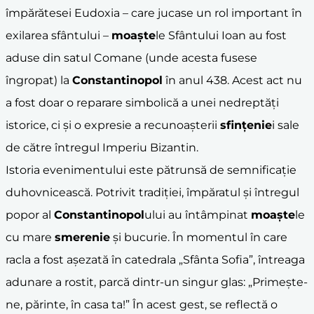
împărătesei Eudoxia – care jucase un rol important în
exilarea sfântului –
moaște
le Sfântului Ioan au fost
aduse din satul Comane (unde acesta fusese
îngropat) la
Constantinopol
în anul 438. Acest act nu
a fost doar o reparare simbolică a unei nedreptăți
istorice, ci și o expresie a recunoașterii
sfințenie
i sale
de către întregul Imperiu Bizantin.
Istoria evenimentului este pătrunsă de semnificație
duhovnicească. Potrivit tradiției, împăratul și întregul
popor al
Constantinopol
ului au întâmpinat
moaște
le
cu mare
smerenie
și bucurie. În momentul în care
racla a fost așezată în catedrala „Sfânta Sofia”, întreaga
adunare a rostit, parcă dintr-un singur glas: „Primește-
ne, părinte, în casa ta!” În acest gest, se reflectă o