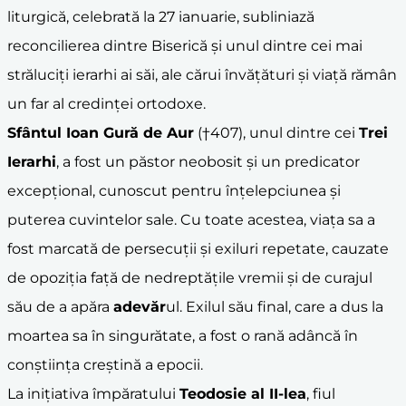
liturgică, celebrată la 27 ianuarie, subliniază
reconcilierea dintre Biserică și unul dintre cei mai
străluciți ierarhi ai săi, ale cărui învățături și viață rămân
un far al credinței ortodoxe.
Sfântul Ioan Gură de Aur
(†407), unul dintre cei
Trei
Ierarhi
, a fost un păstor neobosit și un predicator
excepțional, cunoscut pentru înțelepciunea și
puterea cuvintelor sale. Cu toate acestea, viața sa a
fost marcată de persecuții și exiluri repetate, cauzate
de opoziția față de nedreptățile vremii și de curajul
său de a apăra
adevăr
ul. Exilul său final, care a dus la
moartea sa în singurătate, a fost o rană adâncă în
conștiința creștină a epocii.
La inițiativa împăratului
Teodosie al II-lea
, fiul