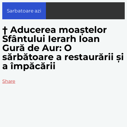
Sarbatoare azi
† Aducerea moaștelor
Sfântului Ierarh Ioan
Gură de Aur: O
sărbătoare a restaurării și
a împăcării
Share