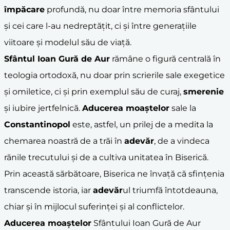
împăcare
profundă, nu doar între memoria sfântului
și cei care l-au nedreptățit, ci și între generațiile
viitoare și modelul său de viață.
Sfântul Ioan Gură de Aur
rămâne o figură centrală în
teologia ortodoxă, nu doar prin scrierile sale exegetice
și omiletice, ci și prin exemplul său de curaj,
smerenie
și iubire jertfelnică.
Aducerea
moaște
lor
sale la
Constantinopol
este, astfel, un prilej de a medita la
chemarea noastră de a trăi în
adevăr
, de a vindeca
rănile trecutului și de a cultiva unitatea în Biserică.
Prin această sărbătoare, Biserica ne învață că sfințenia
transcende istoria, iar
adevăr
ul triumfă întotdeauna,
chiar și în mijlocul suferinței și al conflictelor.
Aducerea
moaște
lor
Sfântului Ioan Gură de Aur