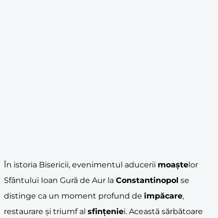
În istoria Bisericii, evenimentul aducerii
moaște
lor
Sfântului Ioan Gură de Aur la
Constantinopol
se
distinge ca un moment profund de
împăcare
,
restaurare și triumf al
sfințenie
i. Această sărbătoare