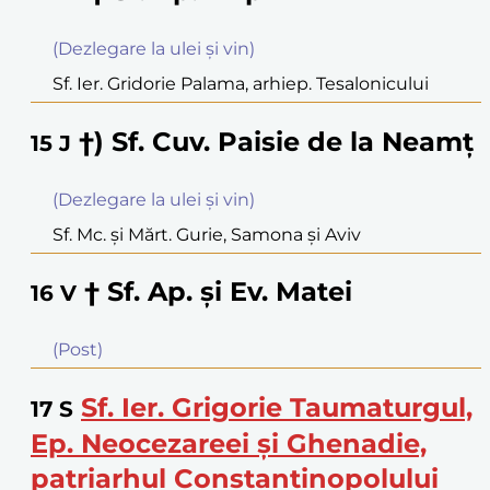
(Dezlegare la ulei şi vin)
Sf. Ier. Gridorie Palama, arhiep. Tesalonicului
†) Sf. Cuv. Paisie de la Neamţ
15
J
(Dezlegare la ulei şi vin)
Sf. Mc. şi Mărt. Gurie, Samona şi Aviv
† Sf. Ap. şi Ev. Matei
16
V
(Post)
Sf. Ier. Grigorie Taumaturgul,
17
S
Ep. Neocezareei şi Ghenadie,
patriarhul Constantinopolului