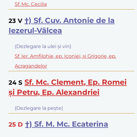
Sf. Mc. Cecilia
†) Sf. Cuv. Antonie de la
23
V
Iezerul-Vâlcea
(Dezlegare la ulei şi vin)
Sf. Ier. Amfilohie, ep. Iconiei, şi Grigorie, ep.
Acragandelor
Sf. Mc. Clement, Ep. Romei
24
S
şi Petru, Ep. Alexandriei
(Dezlegare la peşte)
†) Sf. M. Mc. Ecaterina
25
D