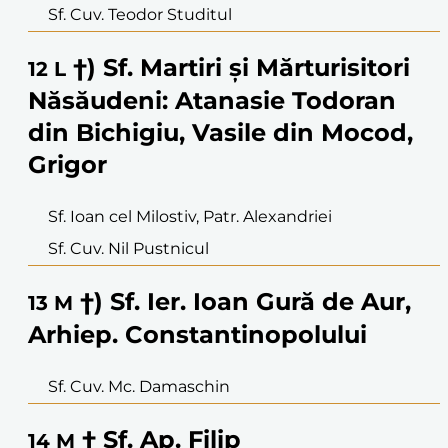
Sf. Cuv. Teodor Studitul
†) Sf. Martiri şi Mărturisitori
12
L
Năsăudeni: Atanasie Todoran
din Bichigiu, Vasile din Mocod,
Grigor
Sf. Ioan cel Milostiv, Patr. Alexandriei
Sf. Cuv. Nil Pustnicul
†) Sf. Ier. Ioan Gură de Aur,
13
M
Arhiep. Constantinopolului
Sf. Cuv. Mc. Damaschin
† Sf. Ap. Filip
14
M