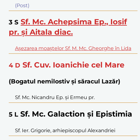
(Post)
Sf. Mc. Achepsima Ep., Iosif
3
S
pr. şi Aitala diac.
Aşezarea moaştelor Sf. M. Mc. Gheorghe în Lida
Sf. Cuv. Ioanichie cel Mare
4
D
(Bogatul nemilostiv și săracul Lazăr)
Sf. Mc. Nicandru Ep. şi Ermeu pr.
Sf. Mc. Galaction şi Epistimia
5
L
Sf. Ier. Grigorie, arhiepiscopul Alexandriei