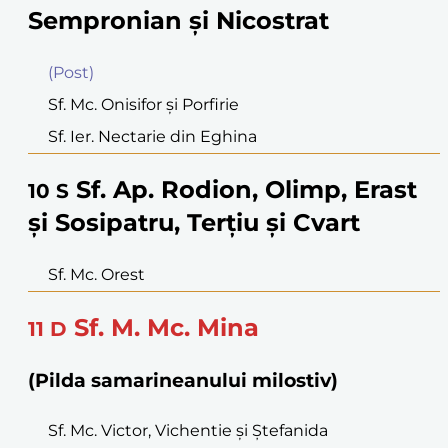
Sempronian şi Nicostrat
(Post)
Sf. Mc. Onisifor şi Porfirie
Sf. Ier. Nectarie din Eghina
Sf. Ap. Rodion, Olimp, Erast
10
S
şi Sosipatru, Terţiu şi Cvart
Sf. Mc. Orest
Sf. M. Mc. Mina
11
D
(Pilda samarineanului milostiv)
Sf. Mc. Victor, Vichentie şi Ştefanida