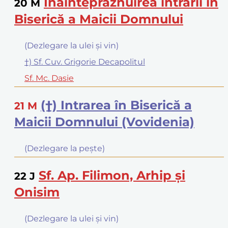
Înainteprăznuirea intrării în
20
M
Biserică a Maicii Domnului
(Dezlegare la ulei şi vin)
†) Sf. Cuv. Grigorie Decapolitul
Sf. Mc. Dasie
(†) Intrarea în Biserică a
21
M
Maicii Domnului (Vovidenia)
(Dezlegare la peşte)
Sf. Ap. Filimon, Arhip şi
22
J
Onisim
(Dezlegare la ulei şi vin)