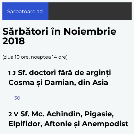
Sarbatoare azi
Sărbători în Noiembrie
2018
(
ziua 10 ore, noaptea 14 ore
)
Sf. doctori fără de arginţi
1
J
Cosma şi Damian, din Asia
30
Sf. Mc. Achindin, Pigasie,
2
V
Elpifidor, Aftonie şi Anempodist