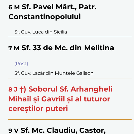
Sf. Pavel Mărt., Patr.
6
M
Constantinopolului
Sf. Cuv. Luca din Sicilia
Sf. 33 de Mc. din Melitina
7
M
(Post)
Sf. Cuv. Lazăr din Muntele Galison
†) Soborul Sf. Arhangheli
8
J
Mihail şi Gavriil şi al tuturor
cereştilor puteri
Sf. Mc. Claudiu, Castor,
9
V