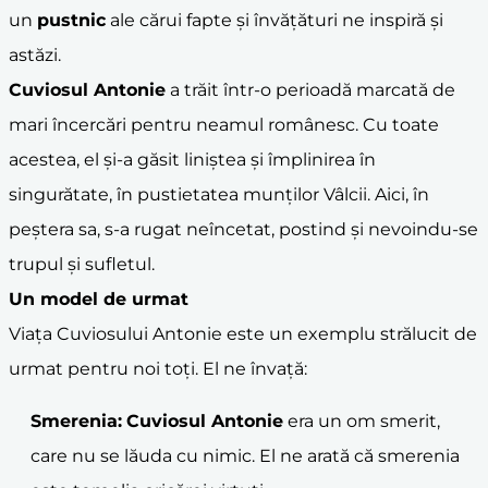
un
pustnic
ale cărui fapte și învățături ne inspiră și
astăzi.
Cuviosul Antonie
a trăit într-o perioadă marcată de
mari încercări pentru neamul românesc. Cu toate
acestea, el și-a găsit liniștea și împlinirea în
singurătate, în pustietatea munților Vâlcii. Aici, în
peștera sa, s-a rugat neîncetat, postind și nevoindu-se
trupul și sufletul.
Un model de urmat
Viața Cuviosului Antonie este un exemplu strălucit de
urmat pentru noi toți. El ne învață:
Smerenia:
Cuviosul Antonie
era un om smerit,
care nu se lăuda cu nimic. El ne arată că smerenia