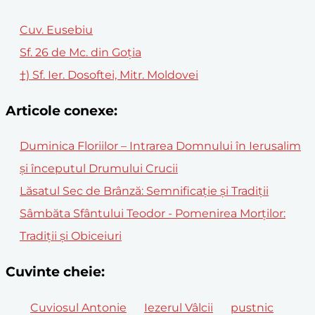
Cuv. Eusebiu
Sf. 26 de Mc. din Goția
†) Sf. Ier. Dosoftei, Mitr. Moldovei
Articole conexe:
Duminica Floriilor – Intrarea Domnului în Ierusalim
și începutul Drumului Crucii
Lăsatul Sec de Brânză: Semnificație și Tradiții
Sâmbăta Sfântului Teodor - Pomenirea Morților:
Tradiții și Obiceiuri
Cuvinte cheie:
Cuviosul Antonie
Iezerul Vâlcii
pustnic