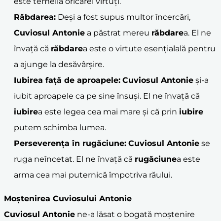
este temelia oricărei virtuți.
Răbdarea:
Deși a fost supus multor încercări,
Cuviosul Antonie
a păstrat mereu
răbdare
a. El ne
învață că
răbdare
a este o virtute esențialală pentru
a ajunge la desăvârșire.
Iubirea față de aproapele:
Cuviosul Antonie
și-a
iubit aproapele ca pe sine însuși. El ne învață că
iubire
a este legea cea mai mare și că prin
iubire
putem schimba lumea.
Perseverența în
rugăciune
:
Cuviosul Antonie
se
ruga neîncetat. El ne învață că
rugăciune
a este
arma cea mai puternică împotriva răului.
Moștenirea Cuviosului Antonie
Cuviosul Antonie
ne-a lăsat o bogată moștenire