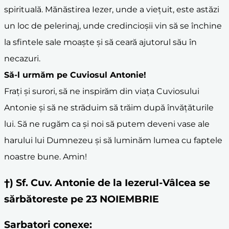
spirituală. Mănăstirea Iezer, unde a viețuit, este astăzi
un loc de pelerinaj, unde credincioșii vin să se închine
la sfintele sale moaște și să ceară ajutorul său în
necazuri.
Să-l urmăm pe
Cuviosul Antonie
!
Frați și surori, să ne inspirăm din viața Cuviosului
Antonie și să ne străduim să trăim după învățăturile
lui. Să ne rugăm ca și noi să putem deveni vase ale
harului lui Dumnezeu și să luminăm lumea cu faptele
noastre bune. Amin!
†) Sf. Cuv. Antonie de la Iezerul-Vâlcea se
sărbătoreste pe 23 NOIEMBRIE
Sarbatori conexe: