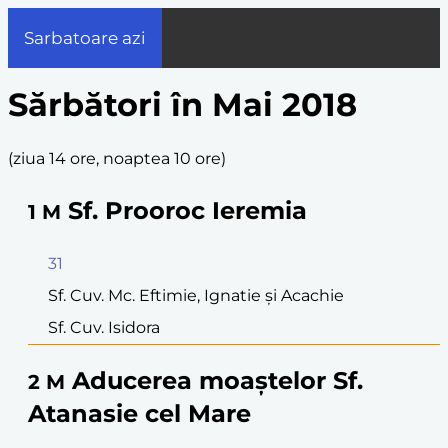
Sarbatoare azi
Sărbători în Mai 2018
(
ziua 14 ore, noaptea 10 ore
)
Sf. Prooroc Ieremia
1
M
31
Sf. Cuv. Mc. Eftimie, Ignatie şi Acachie
Sf. Cuv. Isidora
Aducerea moaştelor Sf.
2
M
Atanasie cel Mare