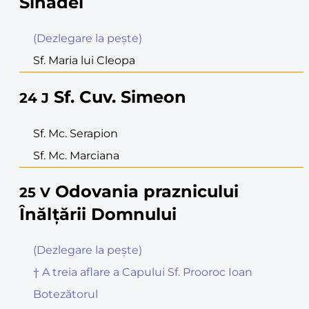
Sinadei
(Dezlegare la peşte)
Sf. Maria lui Cleopa
Sf. Cuv. Simeon
24
J
Sf. Mc. Serapion
Sf. Mc. Marciana
Odovania praznicului
25
V
Înălțării Domnului
(Dezlegare la peşte)
† A treia aflare a Capului Sf. Prooroc Ioan
Botezătorul