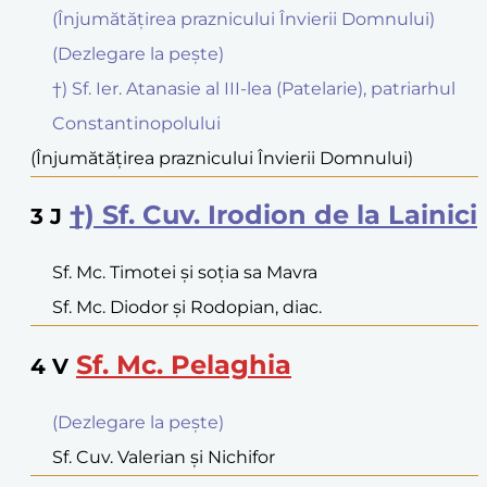
(Înjumătățirea praznicului Învierii Domnului)
(Dezlegare la peşte)
†) Sf. Ier. Atanasie al III-lea (Patelarie), patriarhul
Constantinopolului
(Înjumătățirea praznicului Învierii Domnului)
†) Sf. Cuv. Irodion de la Lainici
3
J
Sf. Mc. Timotei şi soţia sa Mavra
Sf. Mc. Diodor şi Rodopian, diac.
Sf. Mc. Pelaghia
4
V
(Dezlegare la peşte)
Sf. Cuv. Valerian şi Nichifor