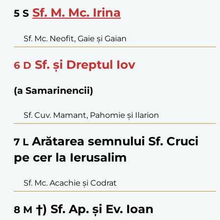
Sf. M. Mc. Irina
5
S
Sf. Mc. Neofit, Gaie şi Gaian
Sf. şi Dreptul Iov
6
D
(a Samarinencii)
Sf. Cuv. Mamant, Pahomie şi Ilarion
Arătarea semnului Sf. Cruci
7
L
pe cer la Ierusalim
Sf. Mc. Acachie şi Codrat
†) Sf. Ap. şi Ev. Ioan
8
M