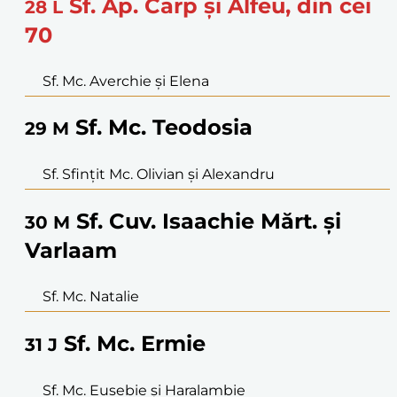
Sf. Ap. Carp şi Alfeu, din cei
28
L
70
Sf. Mc. Averchie şi Elena
Sf. Mc. Teodosia
29
M
Sf. Sfinţit Mc. Olivian şi Alexandru
Sf. Cuv. Isaachie Mărt. şi
30
M
Varlaam
Sf. Mc. Natalie
Sf. Mc. Ermie
31
J
Sf. Mc. Eusebie şi Haralambie