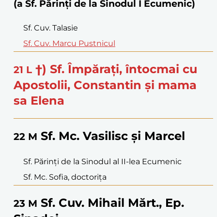
(a Sf. Părinți de la Sinodul I Ecumenic)
Sf. Cuv. Talasie
Sf. Cuv. Marcu Pustnicul
†) Sf. Împăraţi, întocmai cu
21
L
Apostolii, Constantin şi mama
sa Elena
Sf. Mc. Vasilisc şi Marcel
22
M
Sf. Părinţi de la Sinodul al II-lea Ecumenic
Sf. Mc. Sofia, doctoriţa
Sf. Cuv. Mihail Mărt., Ep.
23
M