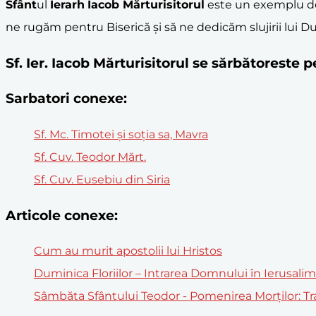
Sfânt
ul
Ierarh
Iacob Mărturisitorul
este un exemplu 
ne rugăm pentru Biserică și să ne dedicăm slujirii lui D
Sf. Ier. Iacob Mărturisitorul se sărbătoreste 
Sarbatori conexe:
Sf. Mc. Timotei și soția sa, Mavra
Sf. Cuv. Teodor Mărt.
Sf. Cuv. Eusebiu din Siria
Articole conexe:
Cum au murit apostolii lui Hristos
Duminica Floriilor – Intrarea Domnului în Ierusali
Sâmbăta Sfântului Teodor - Pomenirea Morților: Trad