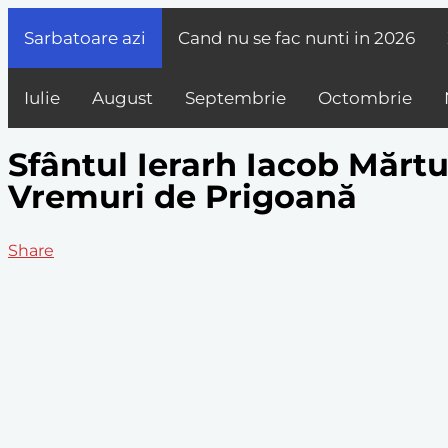
Sarbatoare azi
Cand nu se fac nunti in
2026
Iulie
August
Septembrie
Octombrie
Sfântul Ierarh Iacob Mărtur
Vremuri de Prigoană
Share