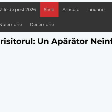
Zile de post
2026
Sfinti
Articole
Ianuarie
Noiembrie
Decembrie
isitorul: Un Apărător Neînf