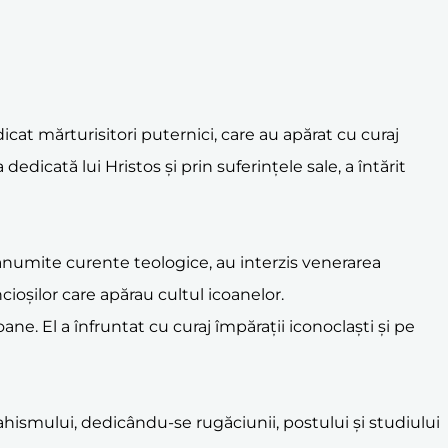
cat mărturisitori puternici, care au apărat cu curaj
 dedicată lui Hristos și prin suferințele sale, a întărit
e anumite curente teologice, au interzis venerarea
cioșilor care apărau cultul icoanelor.
coane. El a înfruntat cu curaj împărații iconoclaști și pe
nahismului, dedicându-se rugăciunii, postului și studiului