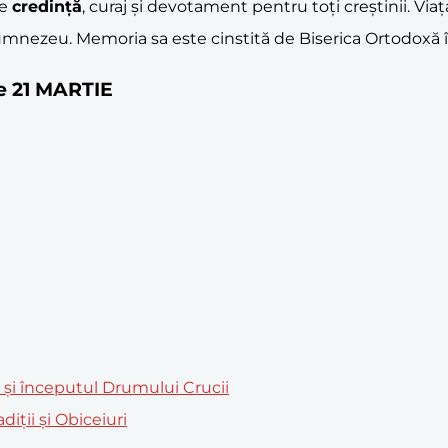
de
credință
, curaj și devotament pentru toți creștinii. V
umnezeu. Memoria sa este cinstită de Biserica Ortodoxă în 
pe 21 MARTIE
m și începutul Drumului Crucii
iții și Obiceiuri