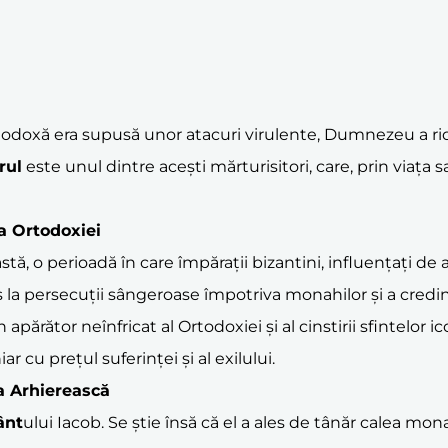
todoxă era supusă unor atacuri virulente, Dumnezeu a ridi
rul
este unul dintre acești mărturisitori, care, prin viața sa
a Ortodoxiei
stă, o perioadă în care împărații bizantini, influențați d
s la persecuții sângeroase împotriva monahilor și a credin
 apărător neînfricat al Ortodoxiei și al cinstirii sfintelor i
r cu prețul suferinței și al exilului.
ea Arhierească
ânt
ului Iacob. Se știe însă că el a ales de tânăr calea mo