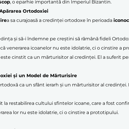
scop
, o eparhie importantă din Imperiul Bizantin.
i Apărarea Ortodoxiei
ire
a sa curajoasă a credinței ortodoxe în perioada
icono
ința și să-i îndemne pe creștini să rămână fideli Ortodoxie
că venerarea icoanelor nu este idolatrie, ci o cinstire a p
 este cinstit ca un mărturisitor al credinței. El a suferit
doxiei și un Model de Mărturisire
todoxă ca un sfânt ierarh și un mărturisitor al credinței.
t la restabilirea cultului sfintelor icoane, care a fost con
rea lor nu este idolatrie, ci o cinstire a prototipului.