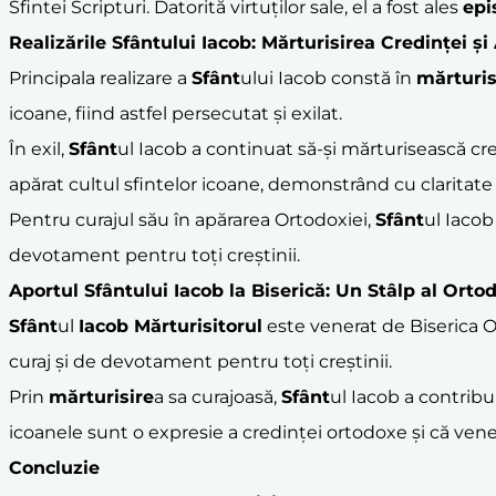
Sfintei Scripturi. Datorită virtuților sale, el a fost ales
epi
Realizările
Sfânt
ului Iacob: Mărturisirea Credinței ș
Principala realizare a
Sfânt
ului Iacob constă în
mărturis
icoane, fiind astfel persecutat și exilat.
În exil,
Sfânt
ul Iacob a continuat să-și mărturisească cred
apărat cultul sfintelor icoane, demonstrând cu claritate 
Pentru curajul său în apărarea Ortodoxiei,
Sfânt
ul Iacob
devotament pentru toți creștinii.
Aportul
Sfânt
ului Iacob la Biserică: Un Stâlp al Orto
Sfânt
ul
Iacob Mărturisitorul
este venerat de Biserica Or
curaj și de devotament pentru toți creștinii.
Prin
mărturisire
a sa curajoasă,
Sfânt
ul Iacob a contribui
icoanele sunt o expresie a credinței ortodoxe și că venera
Concluzie