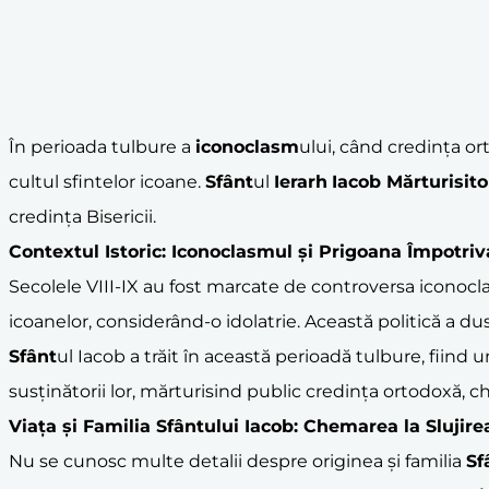
În perioada tulbure a
iconoclasm
ului, când credința or
cultul sfintelor icoane.
Sfânt
ul
Ierarh
Iacob Mărturisito
credința Bisericii.
Contextul Istoric: Iconoclasmul și Prigoana Împotriv
Secolele VIII-IX au fost marcate de controversa iconocla
icoanelor, considerând-o idolatrie. Această politică a du
Sfânt
ul Iacob a trăit în această perioadă tulbure, fiind un
susținătorii lor, mărturisind public credința ortodoxă, chia
Viața și Familia
Sfânt
ului Iacob: Chemarea la Slujir
Nu se cunosc multe detalii despre originea și familia
Sf