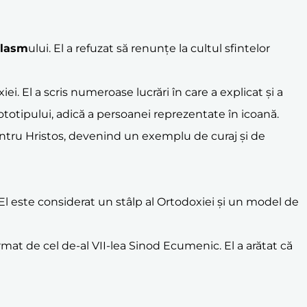
clasm
ului. El a refuzat să renunțe la cultul sfintelor
i. El a scris numeroase lucrări în care a explicat și a
rototipului, adică a persoanei reprezentate în icoană.
 pentru Hristos, devenind un exemplu de curaj și de
 El este considerat un stâlp al Ortodoxiei și un model de
firmat de cel de-al VII-lea Sinod Ecumenic. El a arătat că