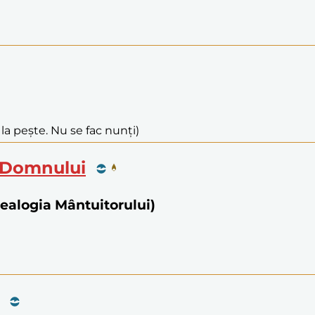
la pește. Nu se fac nunți)
i Domnului
nealogia Mântuitorului)