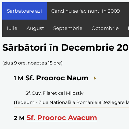
Sarbatoare azi
Cand nu se fac nunti in
2009
Iulie
August
Septembrie
Octombrie
Sărbători în Decembrie 2
(
ziua 9 ore, noaptea 15 ore
)
Sf. Prooroc Naum
1
M
Sf. Cuv. Filaret cel Milostiv
(Tedeum - Ziua Națională a României)
(Dezlegare la
Sf. Prooroc Avacum
2
M