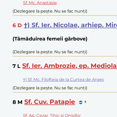
Sf. Mc. Anastasie
(Dezlegare la pește. Nu se fac nunți)
†) Sf. Ier. Nicolae, arhiep. M
6
D
(Tămăduirea femeii gârbove)
(Dezlegare la pește. Nu se fac nunți)
Sf. Ier. Ambrozie, ep. Mediol
7
L
†) Sf. Mc. Filofteia de la Curtea de Argeș
(Dezlegare la pește. Nu se fac nunți)
Sf. Cuv. Patapie
8
M
Sf. Ap. Cezar, Tihic și Onisifor