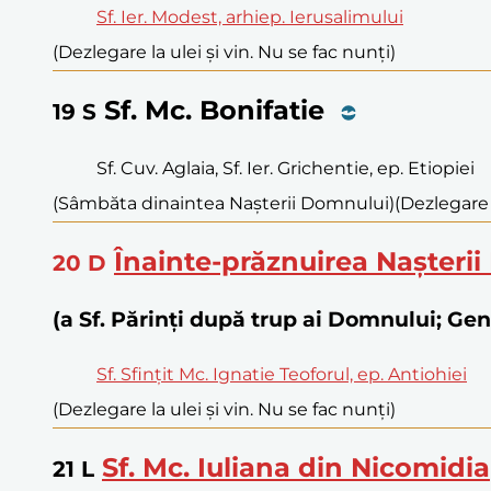
Sf. Ier. Modest, arhiep. Ierusalimului
(Dezlegare la ulei și vin. Nu se fac nunți)
Sf. Mc. Bonifatie
19
S
Sf. Cuv. Aglaia, Sf. Ier. Grichentie, ep. Etiopiei
(Sâmbăta dinaintea Nașterii Domnului)
(Dezlegare 
Înainte-prăznuirea Nașteri
20
D
(a Sf. Părinți după trup ai Domnului; Ge
Sf. Sfințit Mc. Ignatie Teoforul, ep. Antiohiei
(Dezlegare la ulei și vin. Nu se fac nunți)
Sf. Mc. Iuliana din Nicomidia
21
L