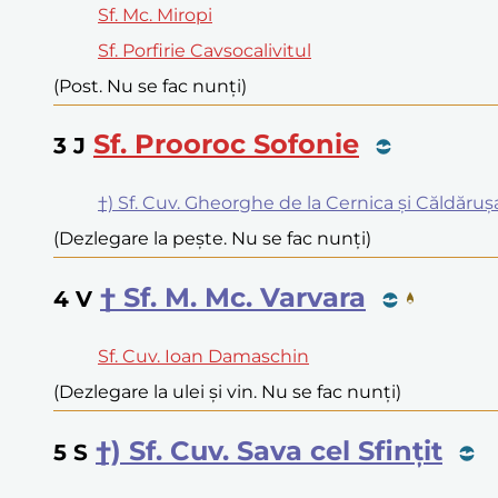
Sf. Mc. Miropi
Sf. Porfirie Cavsocalivitul
(Post. Nu se fac nunți)
Sf. Prooroc Sofonie
3
J
†) Sf. Cuv. Gheorghe de la Cernica și Căldăruș
(Dezlegare la pește. Nu se fac nunți)
† Sf. M. Mc. Varvara
4
V
Sf. Cuv. Ioan Damaschin
(Dezlegare la ulei și vin. Nu se fac nunți)
†) Sf. Cuv. Sava cel Sfințit
5
S