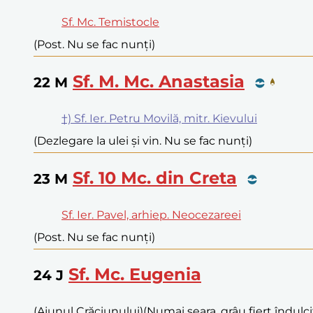
Sf. Mc. Temistocle
(Post. Nu se fac nunți)
Sf. M. Mc. Anastasia
22
M
†) Sf. Ier. Petru Movilă, mitr. Kievului
(Dezlegare la ulei și vin. Nu se fac nunți)
Sf. 10 Mc. din Creta
23
M
Sf. Ier. Pavel, arhiep. Neocezareei
(Post. Nu se fac nunți)
Sf. Mc. Eugenia
24
J
(Ajunul Crăciunului)
(Numai seara, grâu fiert îndulc