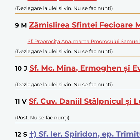
(Dezlegare la ulei și vin. Nu se fac nunți)
Zămislirea Sfintei Fecioare 
9
M
Sf. Proorociță Ana, mama Proorocului Samuel
(Dezlegare la ulei și vin. Nu se fac nunți)
Sf. Mc. Mina, Ermoghen și E
10
J
(Dezlegare la ulei și vin. Nu se fac nunți)
Sf. Cuv. Daniil Stâlpnicul și 
11
V
(Post. Nu se fac nunți)
†) Sf. Ier. Spiridon, ep. Trim
12
S