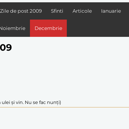
Zile de post
2009
Sfinti
Articole
Ianuarie
Noiembrie
Decembrie
009
 ulei și vin. Nu se fac nunți)