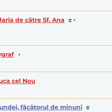
Maria de către Sf. Ana
vgraf
Luca cel Nou
itundei, făcătorul de minuni