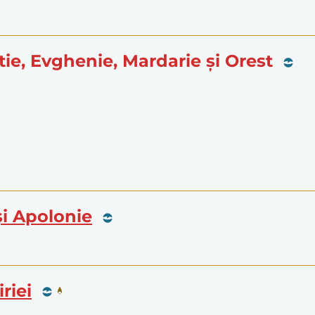
ntie, Evghenie, Mardarie și Orest
 și Apolonie
iriei