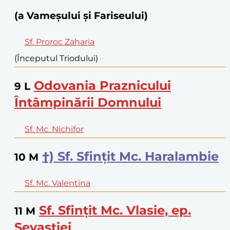
(a Vameșului și Fariseului)
Sf. Proroc Zaharia
(Începutul Triodului)
Odovania Praznicului
9
L
Întâmpinării Domnului
Sf. Mc. Nichifor
†) Sf. Sfințit Mc. Haralambie
10
M
Sf. Mc. Valentina
Sf. Sfințit Mc. Vlasie, ep.
11
M
Sevastiei