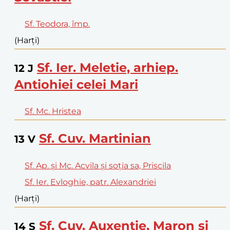
Sf. Teodora, împ.
(Harți)
Sf. Ier. Meletie, arhiep.
12
J
Antiohiei celei Mari
Sf. Mc. Hristea
Sf. Cuv. Martinian
13
V
Sf. Ap. și Mc. Acvila și soția sa, Priscila
Sf. Ier. Evloghie, patr. Alexandriei
(Harți)
Sf. Cuv. Auxenție, Maron și
14
S