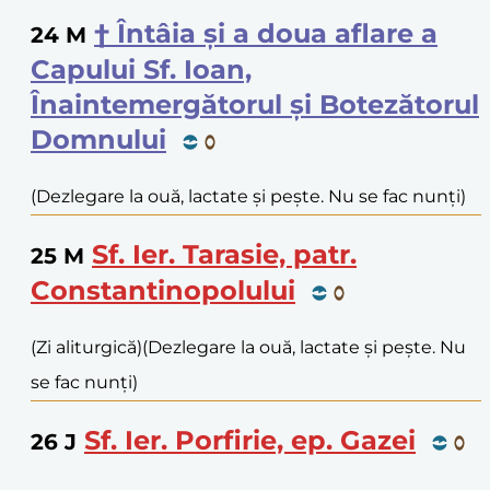
† Întâia și a doua aflare a
24
M
Capului Sf. Ioan,
Înaintemergătorul și Botezătorul
Domnului
(Dezlegare la ouă, lactate și pește. Nu se fac nunți)
Sf. Ier. Tarasie, patr.
25
M
Constantinopolului
(Zi aliturgică)
(Dezlegare la ouă, lactate și pește. Nu
se fac nunți)
Sf. Ier. Porfirie, ep. Gazei
26
J