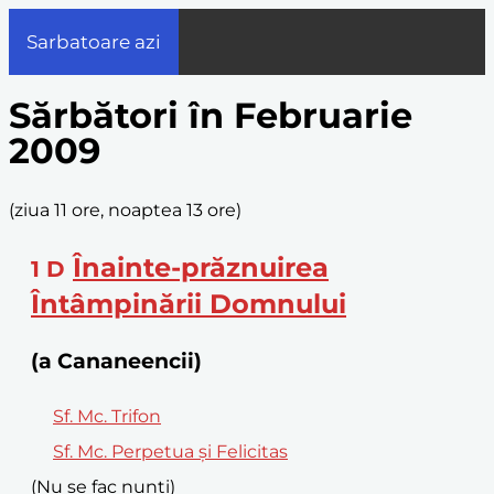
Sarbatoare azi
Sărbători în Februarie
2009
(
ziua 11 ore, noaptea 13 ore
)
Înainte-prăznuirea
1
D
Întâmpinării Domnului
(a Cananeencii)
Sf. Mc. Trifon
Sf. Mc. Perpetua și Felicitas
(Nu se fac nunți)