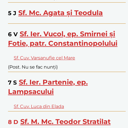
Sf. Mc. Agata și Teodula
5
J
Sf. Ier. Vucol, ep. Smirnei și
6
V
Fotie, patr. Constantinopolului
Sf. Cuv. Varsanufie cel Mare
(Post. Nu se fac nunți)
Sf. Ier. Partenie, ep.
7
S
Lampsacului
Sf. Cuv. Luca din Elada
Sf. M. Mc. Teodor Stratilat
8
D