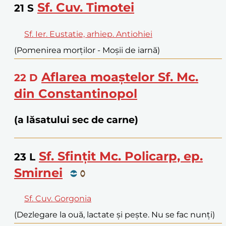
Sf. Cuv. Timotei
21
S
Sf. Ier. Eustatie, arhiep. Antiohiei
(Pomenirea morților - Moșii de iarnă)
Aflarea moaștelor Sf. Mc.
22
D
din Constantinopol
(a lăsatului sec de carne)
Sf. Sfințit Mc. Policarp, ep.
23
L
Smirnei
Sf. Cuv. Gorgonia
(Dezlegare la ouă, lactate și pește. Nu se fac nunți)