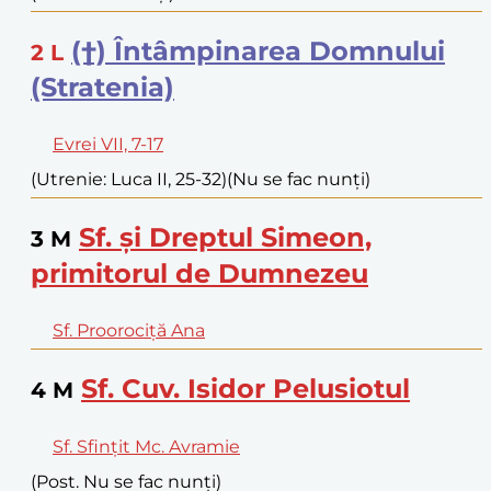
(†) Întâmpinarea Domnului
2
L
(Stratenia)
Evrei VII, 7-17
(Utrenie: Luca II, 25-32)
(Nu se fac nunți)
Sf. și Dreptul Simeon,
3
M
primitorul de Dumnezeu
Sf. Proorociță Ana
Sf. Cuv. Isidor Pelusiotul
4
M
Sf. Sfințit Mc. Avramie
(Post. Nu se fac nunți)