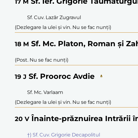
Sf. Ier. Grigorie Taumaturgu
17
M
Sf. Cuv. Lazăr Zugravul
(Dezlegare la ulei și vin. Nu se fac nunți)
Sf. Mc. Platon, Roman și Z
18
M
(Post. Nu se fac nunți)
Sf. Prooroc Avdie
19
J
Sf. Mc. Varlaam
(Dezlegare la ulei și vin. Nu se fac nunți)
Înainte-prăznuirea Intrării 
20
V
†) Sf. Cuv. Grigorie Decapolitul