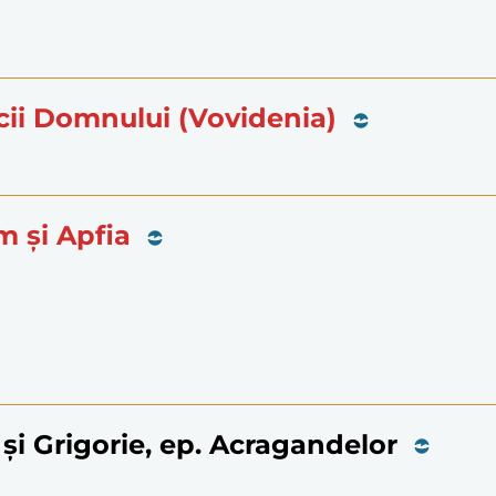
icii Domnului (Vovidenia)
m și Apfia
i și Grigorie, ep. Acragandelor