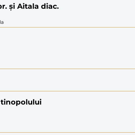
. și Aitala diac.
da
ntinopolului