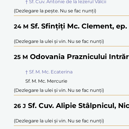
† Sf. Cuv. Antonie de la Iezerul Vâlcii
(Dezlegare la pește. Nu se fac nunți)
Sf. Sfințiți Mc. Clement, ep
24
M
(Dezlegare la ulei și vin. Nu se fac nunți)
Odovania Praznicului Intrăr
25
M
† Sf. M. Mc. Ecaterina
Sf. M. Mc. Mercurie
(Dezlegare la ulei și vin. Nu se fac nunți)
Sf. Cuv. Alipie Stâlpnicul, N
26
J
(Dezlegare la ulei și vin. Nu se fac nunți)