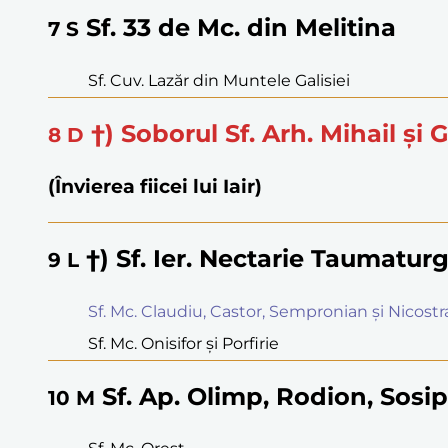
Sf. 33 de Mc. din Melitina
7
S
Sf. Cuv. Lazăr din Muntele Galisiei
†) Soborul Sf. Arh. Mihail și G
8
D
(Învierea fiicei lui Iair)
†) Sf. Ier. Nectarie Taumatur
9
L
Sf. Mc. Claudiu, Castor, Sempronian și Nicostr
Sf. Mc. Onisifor și Porfirie
Sf. Ap. Olimp, Rodion, Sosipa
10
M