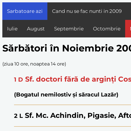
Sarbatoare azi
Cand nu se fac nunti in
2009
Iulie
August
Septembrie
Octombrie
Sărbători în Noiembrie 20
(
ziua 10 ore, noaptea 14 ore
)
Sf. doctori fără de arginți C
1
D
(Bogatul nemilostiv și săracul Lazăr)
Sf. Mc. Achindin, Pigasie, Af
2
L