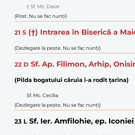
† Sf. Mc. Dasie
(Post. Nu se fac nunți)
(†) Intrarea în Biserică a Ma
21
S
(Dezlegare la pește. Nu se fac nunți)
Sf. Ap. Filimon, Arhip, Onisi
22
D
(Pilda bogatului căruia i-a rodit țarina)
Sf. Mc. Cecilia
(Dezlegare la pește. Nu se fac nunți)
Sf. Ier. Amfilohie, ep. Iconie
23
L