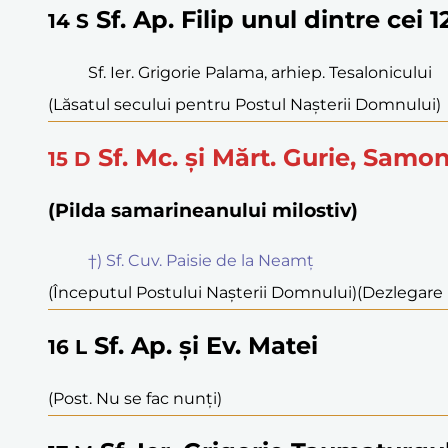
Sf. Ap. Filip unul dintre cei 
14
S
Sf. Ier. Grigorie Palama, arhiep. Tesalonicului
(Lăsatul secului pentru Postul Nașterii Domnului)
Sf. Mc. și Mărt. Gurie, Samona
15
D
(Pilda samarineanului milostiv)
†) Sf. Cuv. Paisie de la Neamț
(Începutul Postului Nașterii Domnului)
(Dezlegare l
Sf. Ap. și Ev. Matei
16
L
(Post. Nu se fac nunți)