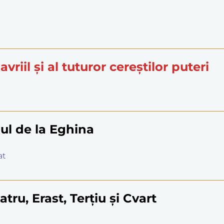
avriil și al tuturor cereștilor puteri
gul de la Eghina
at
tru, Erast, Terțiu și Cvart