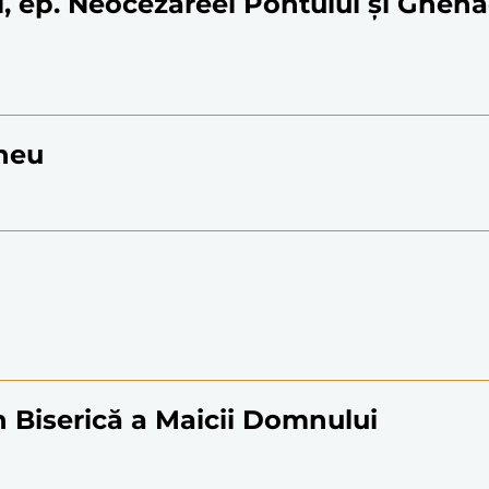
l, ep. Neocezareei Pontului și Ghena
aheu
în Biserică a Maicii Domnului