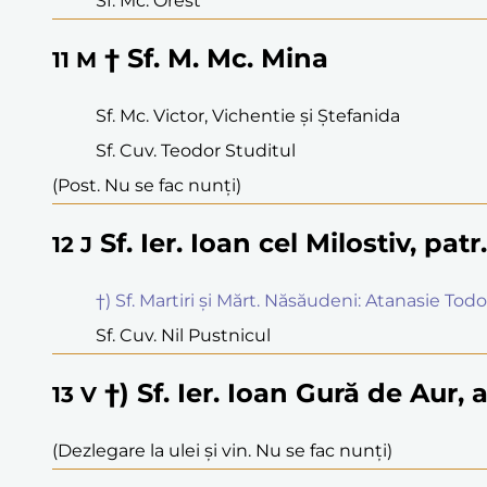
Sf. Mc. Orest
† Sf. M. Mc. Mina
11
M
Sf. Mc. Victor, Vichentie și Ștefanida
Sf. Cuv. Teodor Studitul
(Post. Nu se fac nunți)
Sf. Ier. Ioan cel Milostiv, pat
12
J
†) Sf. Martiri și Mărt. Năsăudeni: Atanasie Tod
Sf. Cuv. Nil Pustnicul
†) Sf. Ier. Ioan Gură de Aur
13
V
(Dezlegare la ulei și vin. Nu se fac nunți)