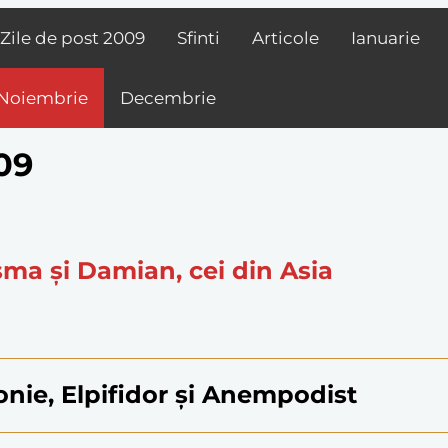
Zile de post
2009
Sfinti
Articole
Ianuarie
Noiembrie
Decembrie
09
osma și Damian, cei din Asia
tonie, Elpifidor și Anempodist