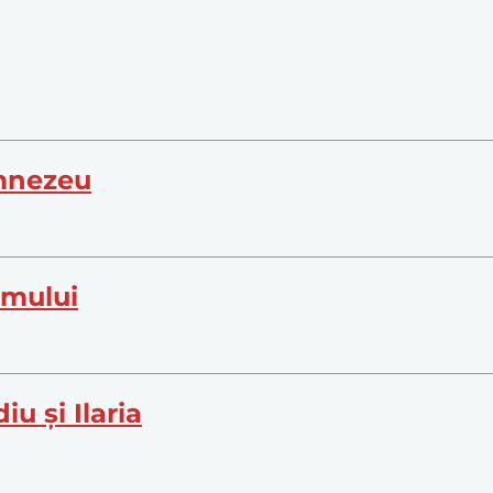
umnezeu
limului
iu și Ilaria