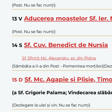
(Post. Nu se fac nunți)
Aducerea moaștelor Sf. Ier. 
13
V
(Post. Nu se fac nunți)
Sf. Cuv. Benedict de Nursia
14
S
Sf. Sfințit Mc. Alexandru, pr. din Pidna
(Sâmbăta a II-a din Post - Pomenirea morților)
(Dez
Sf. Mc. Agapie și Plisie, Tim
15
D
(a Sf. Grigorie Palama; Vindecarea slă
(Dezlegare la ulei și vin. Nu se fac nunți)