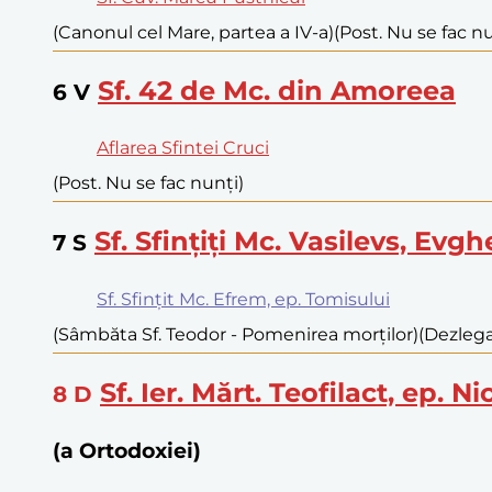
(Canonul cel Mare, partea a IV-a)
(Post. Nu se fac nu
Sf. 42 de Mc. din Amoreea
6
V
Aflarea Sfintei Cruci
(Post. Nu se fac nunți)
Sf. Sfințiți Mc. Vasilevs, Evg
7
S
Sf. Sfințit Mc. Efrem, ep. Tomisului
(Sâmbăta Sf. Teodor - Pomenirea morților)
(Dezlegar
Sf. Ier. Mărt. Teofilact, ep. N
8
D
(a Ortodoxiei)