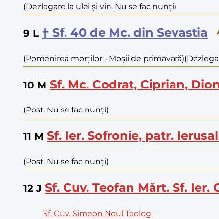
(Dezlegare la ulei și vin. Nu se fac nunți)
† Sf. 40 de Mc. din Sevastia
9
L
(Pomenirea morților - Moșii de primăvară)
(Dezlegar
Sf. Mc. Codrat, Ciprian, Dion
10
M
(Post. Nu se fac nunți)
Sf. Ier. Sofronie, patr. Ierusa
11
M
(Post. Nu se fac nunți)
Sf. Cuv. Teofan Mărt. Sf. Ier.
12
J
Sf. Cuv. Simeon Noul Teolog