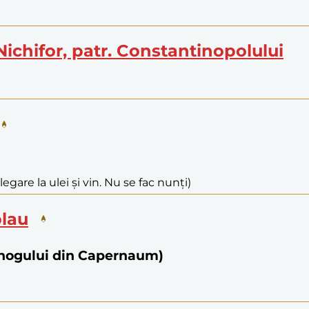
Nichifor, patr. Constantinopolului
legare la ulei și vin. Nu se fac nunți)
olau
bănogului din Capernaum)