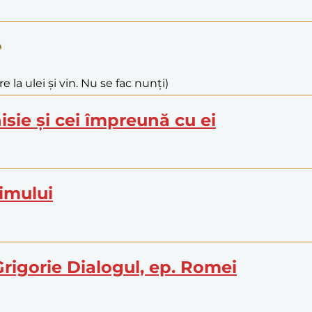
e la ulei și vin. Nu se fac nunți)
isie și cei împreună cu ei
limului
 Grigorie Dialogul, ep. Romei