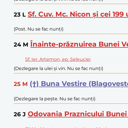
Sf. Cuv. Mc. Nicon și cei 199 
23
L
(Post. Nu se fac nunți)
Înainte-prăznuirea Bunei Ve
24
M
Sf. Ier. Artemon, ep. Seleuciei
(Dezlegare la ulei și vin. Nu se fac nunți)
(†) Buna Vestire (Blagoveșt
25
M
(Dezlegare la pește. Nu se fac nunți)
Odovania Praznicului Bunei 
26
J