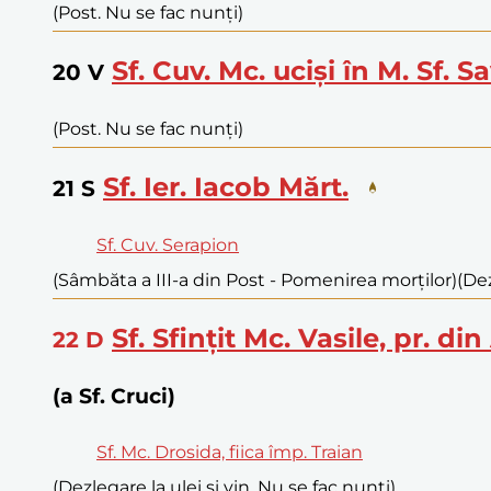
(Post. Nu se fac nunți)
Sf. Cuv. Mc. uciși în M. Sf. Sa
20
V
(Post. Nu se fac nunți)
Sf. Ier. Iacob Mărt.
21
S
Sf. Cuv. Serapion
(Sâmbăta a III-a din Post - Pomenirea morților)
(Dez
Sf. Sfințit Mc. Vasile, pr. di
22
D
(a Sf. Cruci)
Sf. Mc. Drosida, fiica împ. Traian
(Dezlegare la ulei și vin. Nu se fac nunți)