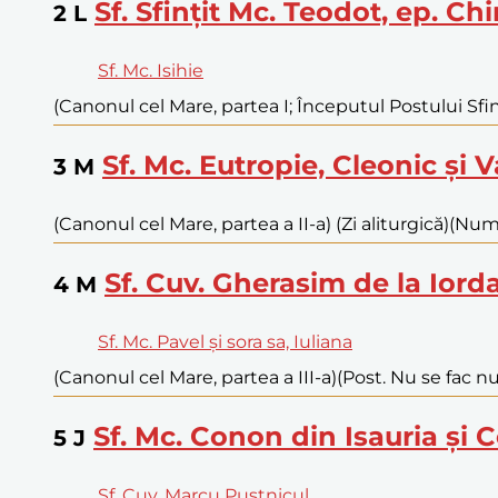
Sf. Sfințit Mc. Teodot, ep. Chi
2
L
Sf. Mc. Isihie
(Canonul cel Mare, partea I; Începutul Postului Sfint
Sf. Mc. Eutropie, Cleonic și V
3
M
(Canonul cel Mare, partea a II-a) (Zi aliturgică)
(Numa
Sf. Cuv. Gherasim de la Iord
4
M
Sf. Mc. Pavel și sora sa, Iuliana
(Canonul cel Mare, partea a III-a)
(Post. Nu se fac nu
Sf. Mc. Conon din Isauria și
5
J
Sf. Cuv. Marcu Pustnicul