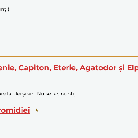
nți)
henie, Capiton, Eterie, Agatodor și El
e la ulei și vin. Nu se fac nunți)
icomidiei