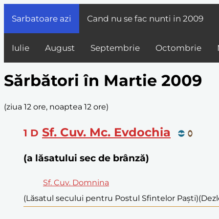
Sarbatoare azi
Cand nu se fac nunti in
2009
Iulie
August
Septembrie
Octombrie
Sărbători în Martie 2009
(
ziua 12 ore, noaptea 12 ore
)
Sf. Cuv. Mc. Evdochia
1
D
(a lăsatului sec de brânză)
Sf. Cuv. Domnina
(Lăsatul secului pentru Postul Sfintelor Paști)
(Dezl