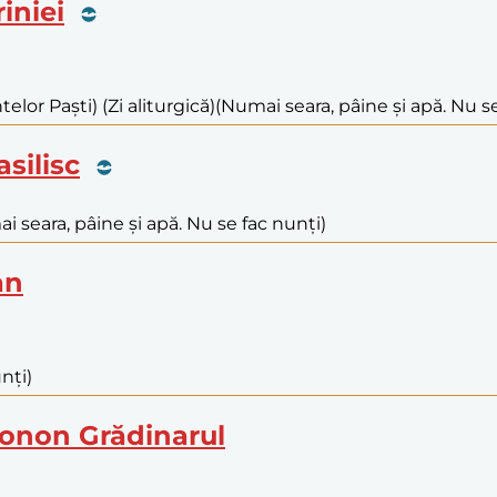
riniei
elor Paști) (Zi aliturgică)
(Numai seara, pâine și apă. Nu se
asilisc
i seara, pâine și apă. Nu se fac nunți)
an
nți)
 Conon Grădinarul