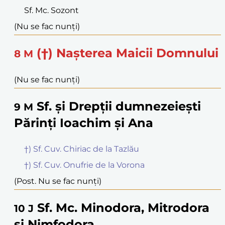
Sf. Mc. Sozont
(Nu se fac nunți)
(†) Nașterea Maicii Domnului
8
M
(Nu se fac nunți)
Sf. și Drepții dumnezeiești
9
M
Părinți Ioachim și Ana
†) Sf. Cuv. Chiriac de la Tazlău
†) Sf. Cuv. Onufrie de la Vorona
(Post. Nu se fac nunți)
Sf. Mc. Minodora, Mitrodora
10
J
și Nimfodora