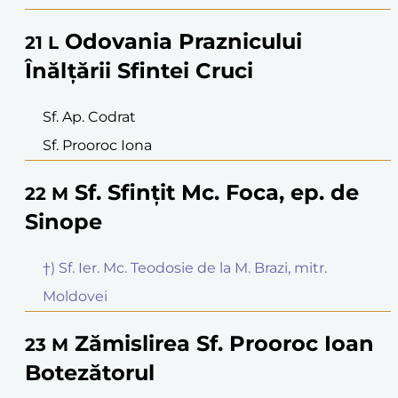
Odovania Praznicului
21
L
Înălțării Sfintei Cruci
Sf. Ap. Codrat
Sf. Prooroc Iona
Sf. Sfințit Mc. Foca, ep. de
22
M
Sinope
†) Sf. Ier. Mc. Teodosie de la M. Brazi, mitr.
Moldovei
Zămislirea Sf. Prooroc Ioan
23
M
Botezătorul