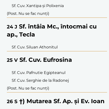
Sf. Cuv. Xantipa și Polixenia
(Post. Nu se fac nunți)
Sf. întâia Mc., întocmai cu
24
J
ap., Tecla
Sf. Cuv. Siluan Athonitul
Sf. Cuv. Eufrosina
25
V
Sf. Cuv. Pafnutie Egipteanul
Sf. Cuv. Serghie de la Radonej
(Post. Nu se fac nunți)
†) Mutarea Sf. Ap. și Ev. Ioan
26
S