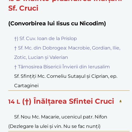
Sf. Cruci
(Convorbirea lui Iisus cu Nicodim)
†) Sf. Cuv. Ioan de la Prislop
† Sf. Mc. din Dobrogea: Macrobie, Gordian, Ilie,
Zotic, Lucian și Valerian
† Târnosirea Bisericii Învierii din Ierusalim
Sf. Sfințiți Mc. Corneliu Sutașul și Ciprian, ep.
Cartaginei
(†) Înălțarea Sfintei Cruci
14
L
Sf. Nou Mc. Macarie, ucenicul patr. Nifon
(Dezlegare la ulei și vin. Nu se fac nunți)