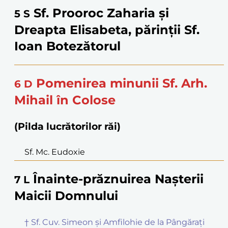
Sf. Prooroc Zaharia și
5
S
Dreapta Elisabeta, părinții Sf.
Ioan Botezătorul
Pomenirea minunii Sf. Arh.
6
D
Mihail în Colose
(Pilda lucrătorilor răi)
Sf. Mc. Eudoxie
Înainte-prăznuirea Nașterii
7
L
Maicii Domnului
† Sf. Cuv. Simeon și Amfilohie de la Pângărați