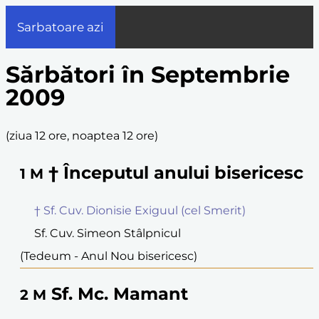
Sarbatoare azi
Sărbători în Septembrie
2009
(
ziua 12 ore, noaptea 12 ore
)
† Începutul anului bisericesc
1
M
† Sf. Cuv. Dionisie Exiguul (cel Smerit)
Sf. Cuv. Simeon Stâlpnicul
(Tedeum - Anul Nou bisericesc)
Sf. Mc. Mamant
2
M