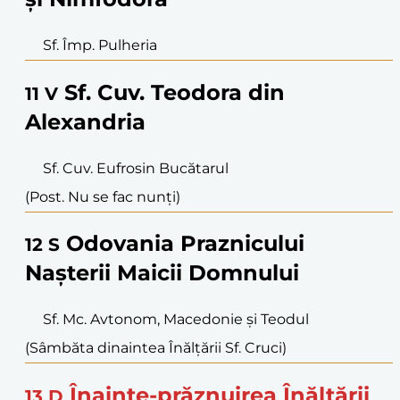
Sf. Împ. Pulheria
Sf. Cuv. Teodora din
11
V
Alexandria
Sf. Cuv. Eufrosin Bucătarul
(Post. Nu se fac nunți)
Odovania Praznicului
12
S
Nașterii Maicii Domnului
Sf. Mc. Avtonom, Macedonie și Teodul
(Sâmbăta dinaintea Înălțării Sf. Cruci)
Înainte-prăznuirea Înălțării
13
D