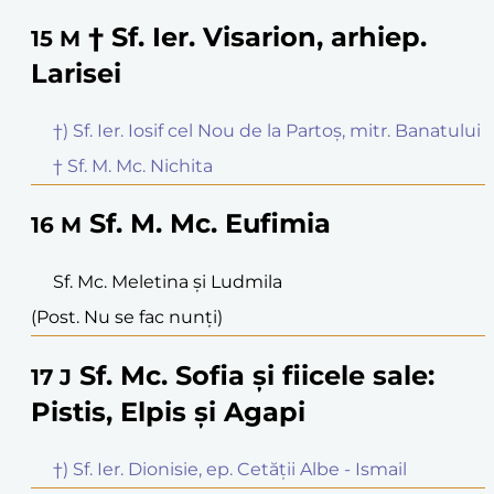
† Sf. Ier. Visarion, arhiep.
15
M
Larisei
†) Sf. Ier. Iosif cel Nou de la Partoș, mitr. Banatului
† Sf. M. Mc. Nichita
Sf. M. Mc. Eufimia
16
M
Sf. Mc. Meletina și Ludmila
(Post. Nu se fac nunți)
Sf. Mc. Sofia și fiicele sale:
17
J
Pistis, Elpis și Agapi
†) Sf. Ier. Dionisie, ep. Cetății Albe - Ismail