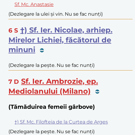
Sf. Mc. Anastasie
(Dezlegare la ulei și vin. Nu se fac nunți)
†) Sf. Ier. Nicolae, arhiep.
6
S
Mirelor Lichiei, făcătorul de
minuni
(Dezlegare la pește. Nu se fac nunți)
Sf. Ier. Ambrozie, ep.
7
D
Mediolanului (Milano)
(Tămăduirea femeii gârbove)
†) Sf. Mc. Filofteia de la Curtea de Argeș
(Dezlegare la pește. Nu se fac nunți)