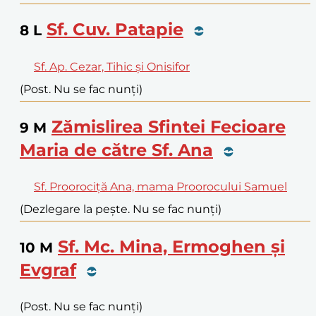
Sf. Cuv. Patapie
8
L
Sf. Ap. Cezar, Tihic și Onisifor
(Post. Nu se fac nunți)
Zămislirea Sfintei Fecioare
9
M
Maria de către Sf. Ana
Sf. Proorociță Ana, mama Proorocului Samuel
(Dezlegare la pește. Nu se fac nunți)
Sf. Mc. Mina, Ermoghen și
10
M
Evgraf
(Post. Nu se fac nunți)