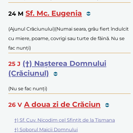
Sf. Mc. Eugenia
24
M
(Ajunul Crăciunului)
(Numai seara, grâu fiert îndulcit
cu miere, poame, covrigi sau turte de făină. Nu se
fac nunți)
(†) Nașterea Domnului
25
J
(Crăciunul)
(Nu se fac nunți)
A doua zi de Crăciun
26
V
†) Sf. Cuv. Nicodim cel Sfințit de la Tismana
†) Soborul Maicii Domnului