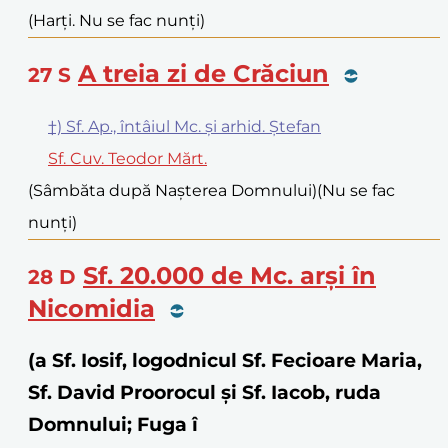
(Harți. Nu se fac nunți)
A treia zi de Crăciun
27
S
†) Sf. Ap., întâiul Mc. și arhid. Ștefan
Sf. Cuv. Teodor Mărt.
(Sâmbăta după Nașterea Domnului)
(Nu se fac
nunți)
Sf. 20.000 de Mc. arși în
28
D
Nicomidia
(a Sf. Iosif, logodnicul Sf. Fecioare Maria,
Sf. David Proorocul și Sf. Iacob, ruda
Domnului; Fuga î