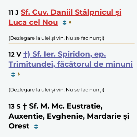
Sf. Cuv. Daniil Stâlpnicul și
11
J
Luca cel Nou
(Dezlegare la ulei și vin. Nu se fac nunți)
†) Sf. Ier. Spiridon, ep.
12
V
Trimitundei, făcătorul de minuni
(Dezlegare la ulei și vin. Nu se fac nunți)
† Sf. M. Mc. Eustratie,
13
S
Auxentie, Evghenie, Mardarie și
Orest