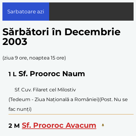
Sarbatoare azi
Sărbători în Decembrie
2003
(
ziua 9 ore, noaptea 15 ore
)
Sf. Prooroc Naum
1
L
Sf. Cuv. Filaret cel Milostiv
(Tedeum - Ziua Națională a României)
(Post. Nu se
fac nunți)
Sf. Prooroc Avacum
2
M