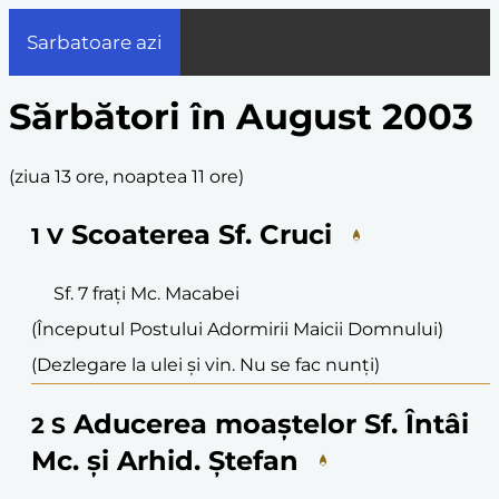
Sarbatoare azi
Sărbători în August 2003
(
ziua 13 ore, noaptea 11 ore
)
Scoaterea Sf. Cruci
1
V
Sf. 7 frați Mc. Macabei
(Începutul Postului Adormirii Maicii Domnului)
(Dezlegare la ulei și vin. Nu se fac nunți)
Aducerea moaștelor Sf. Întâi
2
S
Mc. și Arhid. Ștefan