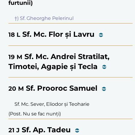
furtunii)
†) Sf. Gheorghe Pelerinul
Sf. Mc. Flor și Lavru
18
L
Sf. Mc. Andrei Stratilat,
19
M
Timotei, Agapie și Tecla
Sf. Prooroc Samuel
20
M
Sf. Mc. Sever, Eliodor și Teoharie
(Post. Nu se fac nunți)
Sf. Ap. Tadeu
21
J