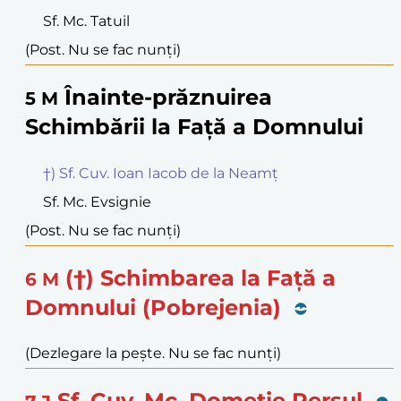
Sf. Mc. Tatuil
(Post. Nu se fac nunți)
Înainte-prăznuirea
5
M
Schimbării la Față a Domnului
†) Sf. Cuv. Ioan Iacob de la Neamț
Sf. Mc. Evsignie
(Post. Nu se fac nunți)
(†) Schimbarea la Față a
6
M
Domnului (Pobrejenia)
(Dezlegare la pește. Nu se fac nunți)
Sf. Cuv. Mc. Dometie Persul