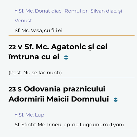
† Sf. Mc. Donat diac., Romul pr., Silvan diac. și
Venust
Sf. Mc. Vasa, cu fiii ei
Sf. Mc. Agatonic și cei
22
V
îmtruna cu ei
(Post. Nu se fac nunți)
Odovania praznicului
23
S
Adormirii Maicii Domnului
† Sf. Mc. Lup
Sf. Sfințit Mc. Irineu, ep. de Lugdunum (Lyon)