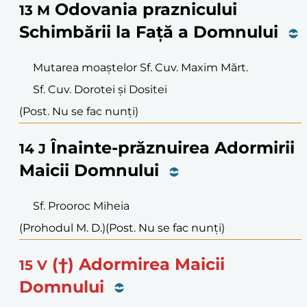
Odovania praznicului
13
M
Schimbării la Față a Domnului
Mutarea moaștelor Sf. Cuv. Maxim Mărt.
Sf. Cuv. Dorotei și Dositei
(Post. Nu se fac nunți)
Înainte-prăznuirea Adormirii
14
J
Maicii Domnului
Sf. Prooroc Miheia
(Prohodul M. D.)
(Post. Nu se fac nunți)
(†) Adormirea Maicii
15
V
Domnului