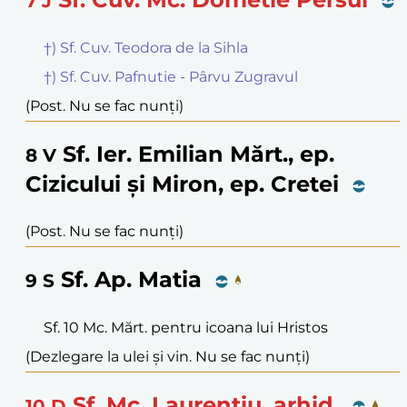
7
J
†) Sf. Cuv. Teodora de la Sihla
†) Sf. Cuv. Pafnutie - Pârvu Zugravul
(Post. Nu se fac nunți)
Sf. Ier. Emilian Mărt., ep.
8
V
Cizicului și Miron, ep. Cretei
(Post. Nu se fac nunți)
Sf. Ap. Matia
9
S
Sf. 10 Mc. Mărt. pentru icoana lui Hristos
(Dezlegare la ulei și vin. Nu se fac nunți)
Sf. Mc. Laurențiu, arhid.
10
D