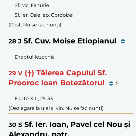
Sf. Mc. Fanurie
Sf. Ier. Osie, ep. Cordobei
(Post. Nu se fac nunți)
Sf. Cuv. Moise Etiopianul
28
J
Dreptul Iezechia
(†) Tăierea Capului Sf.
29
V
Prooroc Ioan Botezătorul
Fapte XIII, 25-33
(Dezlegare la ulei și vin. Nu se fac nunți)
Sf. Ier. Ioan, Pavel cel Nou și
30
S
Alexandru, patr.