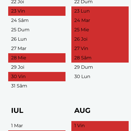
22
Joi
22
Dum
23
Vin
23
Lun
24
Sâm
24
Mar
25
Dum
25
Mie
26
Lun
26
Joi
27
Mar
27
Vin
28
Mie
28
Sâm
29
Joi
29
Dum
30
Vin
30
Lun
31
Sâm
IUL
AUG
1
Mar
1
Vin