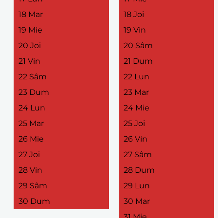
18
Mar
18
Joi
19
Mie
19
Vin
20
Joi
20
Sâm
21
Vin
21
Dum
22
Sâm
22
Lun
23
Dum
23
Mar
24
Lun
24
Mie
25
Mar
25
Joi
26
Mie
26
Vin
27
Joi
27
Sâm
28
Vin
28
Dum
29
Sâm
29
Lun
30
Dum
30
Mar
31
Mie