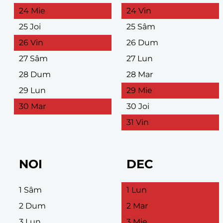
24
Mie
24
Vin
25
Joi
25
Sâm
26
Vin
26
Dum
27
Sâm
27
Lun
28
Dum
28
Mar
29
Lun
29
Mie
30
Mar
30
Joi
31
Vin
NOI
DEC
1
Sâm
1
Lun
2
Dum
2
Mar
3
Lun
3
Mie