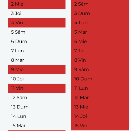
2
Mie
2
Sâm
3
Joi
3
Dum
4
Vin
4
Lun
5
Sâm
5
Mar
6
Dum
6
Mie
7
Lun
7
Joi
8
Mar
8
Vin
9
Mie
9
Sâm
10
Joi
10
Dum
11
Vin
11
Lun
12
Sâm
12
Mar
13
Dum
13
Mie
14
Lun
14
Joi
15
Mar
15
Vin