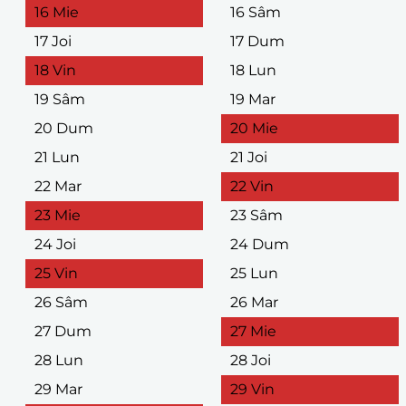
16
Mie
16
Sâm
17
Joi
17
Dum
18
Vin
18
Lun
19
Sâm
19
Mar
20
Dum
20
Mie
21
Lun
21
Joi
22
Mar
22
Vin
23
Mie
23
Sâm
24
Joi
24
Dum
25
Vin
25
Lun
26
Sâm
26
Mar
27
Dum
27
Mie
28
Lun
28
Joi
29
Mar
29
Vin