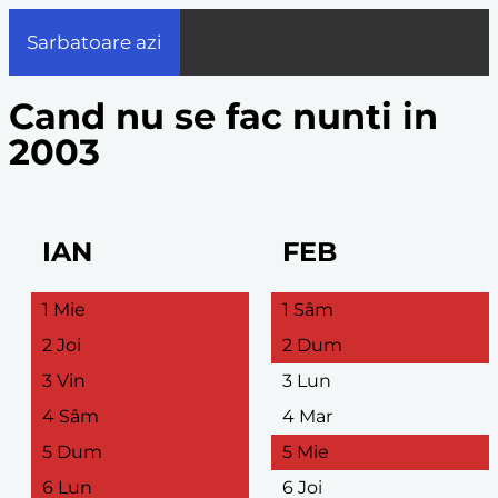
Sarbatoare azi
Cand nu se fac nunti in
2003
IAN
FEB
1
Mie
1
Sâm
2
Joi
2
Dum
3
Vin
3
Lun
4
Sâm
4
Mar
5
Dum
5
Mie
6
Lun
6
Joi