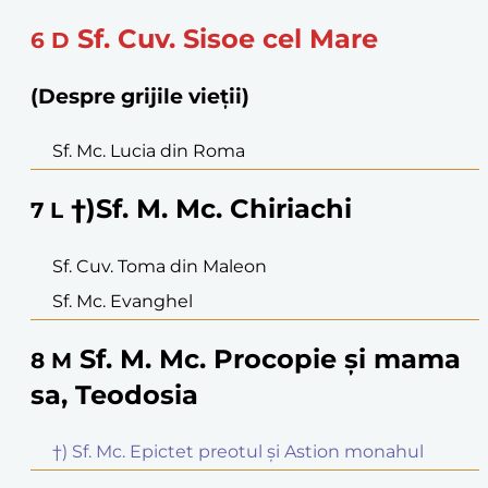
Sf. Cuv. Sisoe cel Mare
6
D
(Despre grijile vieții)
Sf. Mc. Lucia din Roma
†)Sf. M. Mc. Chiriachi
7
L
Sf. Cuv. Toma din Maleon
Sf. Mc. Evanghel
Sf. M. Mc. Procopie și mama
8
M
sa, Teodosia
†) Sf. Mc. Epictet preotul și Astion monahul