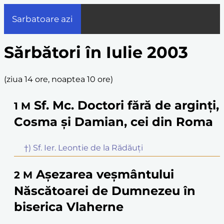
Sarbatoare azi
Sărbători în Iulie 2003
(
ziua 14 ore, noaptea 10 ore
)
Sf. Mc. Doctori fără de arginți,
1
M
Cosma și Damian, cei din Roma
†) Sf. Ier. Leontie de la Rădăuți
Așezarea veșmântului
2
M
Născătoarei de Dumnezeu în
biserica Vlaherne