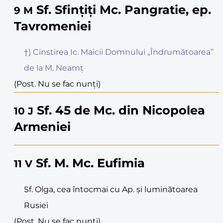
Sf. Sfințiți Mc. Pangratie, ep.
9
M
Tavromeniei
†) Cinstirea Ic. Maicii Domnului „Îndrumătoarea”
de la M. Neamț
(Post. Nu se fac nunți)
Sf. 45 de Mc. din Nicopolea
10
J
Armeniei
Sf. M. Mc. Eufimia
11
V
Sf. Olga, cea întocmai cu Ap. și luminătoarea
Rusiei
(Post. Nu se fac nunți)