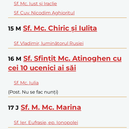
Sf. Mc. Iust și Iraclie
Sf. Cuv. Nicodim Aghioritul
Sf. Mc. Chiric și Iulita
15
M
Sf. Vladimir, luminătorul Rusiei
Sf. Sfințit Mc. Atinoghen cu
16
M
cei 10 ucenici ai săi
Sf. Mc. Iulia
(Post. Nu se fac nunți)
Sf. M. Mc. Marina
17
J
Sf. Ier. Eufrasie, ep. Ionopolei