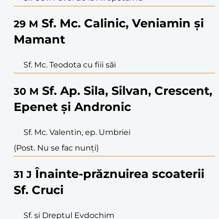
Sf. Mc. Calinic, Veniamin și
29
M
Mamant
Sf. Mc. Teodota cu fiii săi
Sf. Ap. Sila, Silvan, Crescent,
30
M
Epenet și Andronic
Sf. Mc. Valentin, ep. Umbriei
(Post. Nu se fac nunți)
Înainte-prăznuirea scoaterii
31
J
Sf. Cruci
Sf. și Dreptul Evdochim