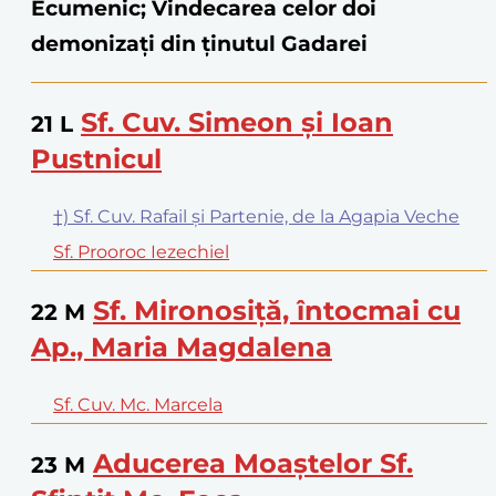
Ecumenic; Vindecarea celor doi
demonizați din ținutul Gadarei
Sf. Cuv. Simeon și Ioan
21
L
Pustnicul
†) Sf. Cuv. Rafail și Partenie, de la Agapia Veche
Sf. Prooroc Iezechiel
Sf. Mironosiță, întocmai cu
22
M
Ap., Maria Magdalena
Sf. Cuv. Mc. Marcela
Aducerea Moaștelor Sf.
23
M