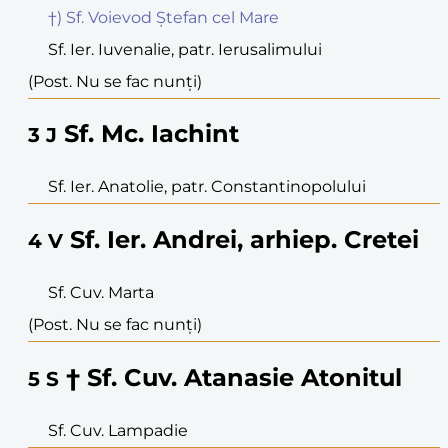
†) Sf. Voievod Ștefan cel Mare
Sf. Ier. Iuvenalie, patr. Ierusalimului
(Post. Nu se fac nunți)
Sf. Mc. Iachint
3
J
Sf. Ier. Anatolie, patr. Constantinopolului
Sf. Ier. Andrei, arhiep. Cretei
4
V
Sf. Cuv. Marta
(Post. Nu se fac nunți)
† Sf. Cuv. Atanasie Atonitul
5
S
Sf. Cuv. Lampadie