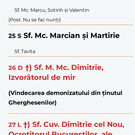
Sf. Mc. Marcu, Sotirih și Valentin
(Post. Nu se fac nunți)
Sf. Mc. Marcian și Martirie
25
S
Sf. Tavita
†) Sf. M. Mc. Dimitrie,
26
D
Izvorâtorul de mir
(Vindecarea demonizatului din ținutul
Gherghesenilor)
†) Sf. Cuv. Dimitrie cel Nou,
27
L
Ocrotitorul Bucureștilor, ale