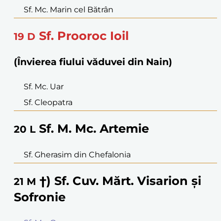
Sf. Mc. Marin cel Bătrân
Sf. Prooroc Ioil
19
D
(Învierea fiului văduvei din Nain)
Sf. Mc. Uar
Sf. Cleopatra
Sf. M. Mc. Artemie
20
L
Sf. Gherasim din Chefalonia
†) Sf. Cuv. Mărt. Visarion și
21
M
Sofronie