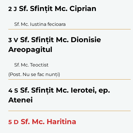
Sf. Sfințit Mc. Ciprian
2
J
Sf. Mc. Iustina fecioara
Sf. Sfințit Mc. Dionisie
3
V
Areopagitul
Sf. Mc. Teoctist
(Post. Nu se fac nunți)
Sf. Sfințit Mc. Ierotei, ep.
4
S
Atenei
Sf. Mc. Haritina
5
D