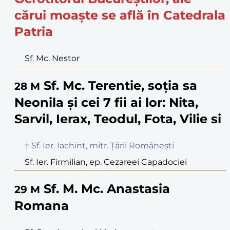
cărui moaște se află în Catedrala
Patria
Sf. Mc. Nestor
Sf. Mc. Terentie, soția sa
28
M
Neonila și cei 7 fii ai lor: Nita,
Sarvil, Ierax, Teodul, Fota, Vilie si
† Sf. Ier. Iachint, mitr. Țării Românești
Sf. Ier. Firmilian, ep. Cezareei Capadociei
Sf. M. Mc. Anastasia
29
M
Romana