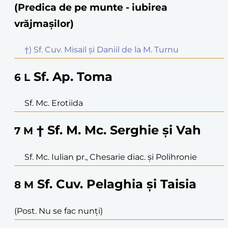
(Predica de pe munte - iubirea
vrăjmașilor)
†) Sf. Cuv. Misail și Daniil de la M. Turnu
Sf. Ap. Toma
6
L
Sf. Mc. Erotiida
† Sf. M. Mc. Serghie și Vah
7
M
Sf. Mc. Iulian pr., Chesarie diac. și Polihronie
Sf. Cuv. Pelaghia și Taisia
8
M
(Post. Nu se fac nunți)