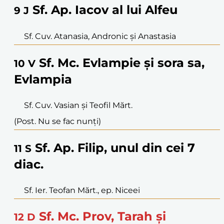
Sf. Ap. Iacov al lui Alfeu
9
J
Sf. Cuv. Atanasia, Andronic și Anastasia
Sf. Mc. Evlampie și sora sa,
10
V
Evlampia
Sf. Cuv. Vasian și Teofil Mărt.
(Post. Nu se fac nunți)
Sf. Ap. Filip, unul din cei 7
11
S
diac.
Sf. Ier. Teofan Mărt., ep. Niceei
Sf. Mc. Prov, Tarah și
12
D