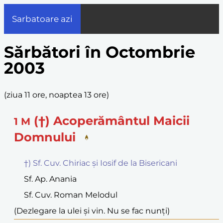
Sarbatoare azi
Sărbători în Octombrie
2003
(
ziua 11 ore, noaptea 13 ore
)
(†) Acoperământul Maicii
1
M
Domnului
†) Sf. Cuv. Chiriac și Iosif de la Bisericani
Sf. Ap. Anania
Sf. Cuv. Roman Melodul
(Dezlegare la ulei și vin. Nu se fac nunți)