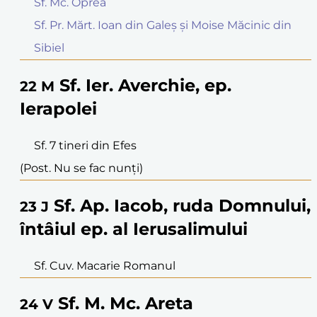
Sf. Mc. Oprea
Sf. Pr. Mărt. Ioan din Galeș și Moise Măcinic din
Sibiel
Sf. Ier. Averchie, ep.
22
M
Ierapolei
Sf. 7 tineri din Efes
(Post. Nu se fac nunți)
Sf. Ap. Iacob, ruda Domnului,
23
J
întâiul ep. al Ierusalimului
Sf. Cuv. Macarie Romanul
Sf. M. Mc. Areta
24
V