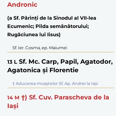
Andronic
(a Sf. Părinţi de la Sinodul al VII-lea
Ecumenic; Pilda semănătorului;
Rugăciunea lui Iisus)
Sf. Ier. Cosma, ep. Maiumei
Sf. Mc. Carp, Papil, Agatodor,
13
L
Agatonica și Florentie
† Aducerea moaștelor Sf. Ap. Andrei la Iași
†) Sf. Cuv. Parascheva de la
14
M
Iași