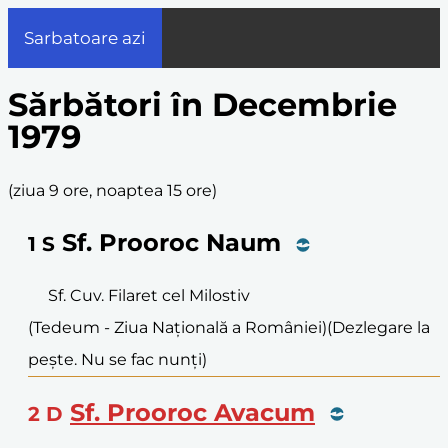
Sarbatoare azi
Sărbători în Decembrie
1979
(
ziua 9 ore, noaptea 15 ore
)
Sf. Prooroc Naum
1
S
Sf. Cuv. Filaret cel Milostiv
(Tedeum - Ziua Națională a României)
(Dezlegare la
pește. Nu se fac nunți)
Sf. Prooroc Avacum
2
D