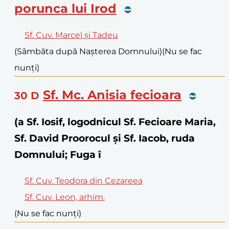
porunca lui Irod
Sf. Cuv. Marcel și Tadeu
(Sâmbăta după Nașterea Domnului)
(Nu se fac
nunți)
Sf. Mc. Anisia fecioara
30
D
(a Sf. Iosif, logodnicul Sf. Fecioare Maria,
Sf. David Proorocul și Sf. Iacob, ruda
Domnului; Fuga î
Sf. Cuv. Teodora din Cezareea
Sf. Cuv. Leon, arhim.
(Nu se fac nunți)