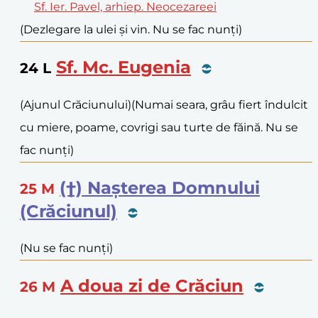
Sf. Ier. Pavel, arhiep. Neocezareei
(Dezlegare la ulei și vin. Nu se fac nunți)
Sf. Mc. Eugenia
24
L
(Ajunul Crăciunului)
(Numai seara, grâu fiert îndulcit
cu miere, poame, covrigi sau turte de făină. Nu se
fac nunți)
(†) Nașterea Domnului
25
M
(Crăciunul)
(Nu se fac nunți)
A doua zi de Crăciun
26
M