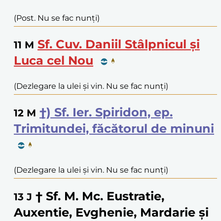
(Post. Nu se fac nunți)
Sf. Cuv. Daniil Stâlpnicul și
11
M
Luca cel Nou
(Dezlegare la ulei și vin. Nu se fac nunți)
†) Sf. Ier. Spiridon, ep.
12
M
Trimitundei, făcătorul de minuni
(Dezlegare la ulei și vin. Nu se fac nunți)
† Sf. M. Mc. Eustratie,
13
J
Auxentie, Evghenie, Mardarie și