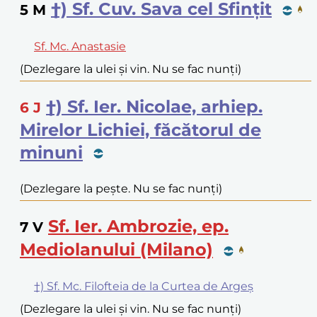
†) Sf. Cuv. Sava cel Sfințit
5
M
Sf. Mc. Anastasie
(Dezlegare la ulei și vin. Nu se fac nunți)
†) Sf. Ier. Nicolae, arhiep.
6
J
Mirelor Lichiei, făcătorul de
minuni
(Dezlegare la pește. Nu se fac nunți)
Sf. Ier. Ambrozie, ep.
7
V
Mediolanului (Milano)
†) Sf. Mc. Filofteia de la Curtea de Argeș
(Dezlegare la ulei și vin. Nu se fac nunți)