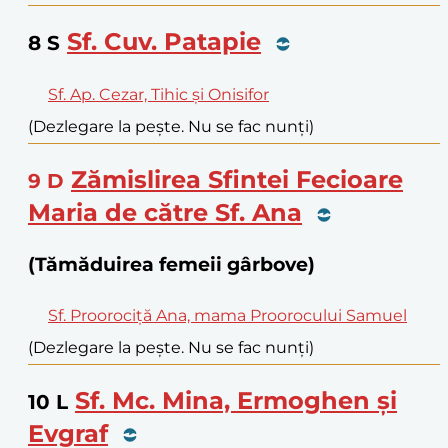
Sf. Cuv. Patapie
8
S
Sf. Ap. Cezar, Tihic și Onisifor
(Dezlegare la pește. Nu se fac nunți)
Zămislirea Sfintei Fecioare
9
D
Maria de către Sf. Ana
(Tămăduirea femeii gârbove)
Sf. Proorociță Ana, mama Proorocului Samuel
(Dezlegare la pește. Nu se fac nunți)
Sf. Mc. Mina, Ermoghen și
10
L
Evgraf