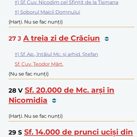
†) Sf. Cuv. Nicodim cel Sfințit de la Tismana
†) Soborul Maicii Domnului
(Harți. Nu se fac nunți)
A treia zi de Crăciun
27
J
†) Sf. Ap., întâiul Mc. și arhid. Ștefan
Sf. Cuv. Teodor Mărt.
(Nu se fac nunți)
Sf. 20.000 de Mc. arși în
28
V
Nicomidia
(Harți. Nu se fac nunți)
Sf. 14.000 de prunci uciși din
29
S