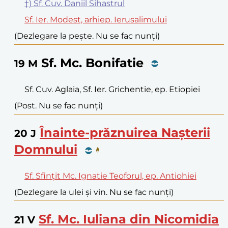
†) Sf. Cuv. Daniil Sihastrul
Sf. Ier. Modest, arhiep. Ierusalimului
(Dezlegare la pește. Nu se fac nunți)
Sf. Mc. Bonifatie
19
M
Sf. Cuv. Aglaia, Sf. Ier. Grichentie, ep. Etiopiei
(Post. Nu se fac nunți)
Înainte-prăznuirea Nașterii
20
J
Domnului
Sf. Sfințit Mc. Ignatie Teoforul, ep. Antiohiei
(Dezlegare la ulei și vin. Nu se fac nunți)
Sf. Mc. Iuliana din Nicomidia
21
V