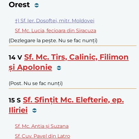
Orest
†) Sf. Ier. Dosoftei, mitr. Moldovei
Sf. Mc. Lucia, fecioara din Siracuza
(Dezlegare la pește. Nu se fac nunți)
Sf. Mc. Tirs, Calinic, Filimon
14
V
și Apolonie
(Post. Nu se fac nunți)
Sf. Sfințit Mc. Elefterie, ep.
15
S
Iliriei
Sf. Mc. Antia și Suzana
Sf. Cuv. Pavel din Latro