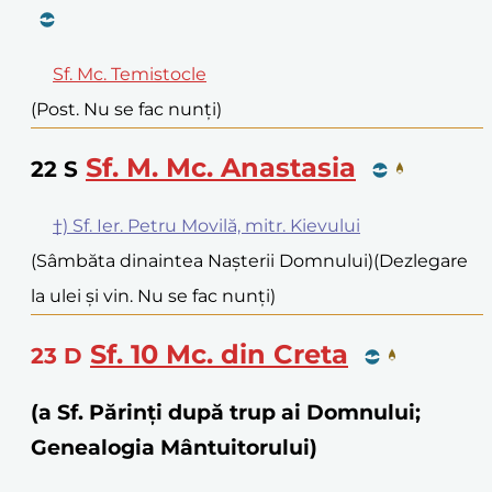
Sf. Mc. Temistocle
(Post. Nu se fac nunți)
Sf. M. Mc. Anastasia
22
S
†) Sf. Ier. Petru Movilă, mitr. Kievului
(Sâmbăta dinaintea Nașterii Domnului)
(Dezlegare
la ulei și vin. Nu se fac nunți)
Sf. 10 Mc. din Creta
23
D
(a Sf. Părinți după trup ai Domnului;
Genealogia Mântuitorului)