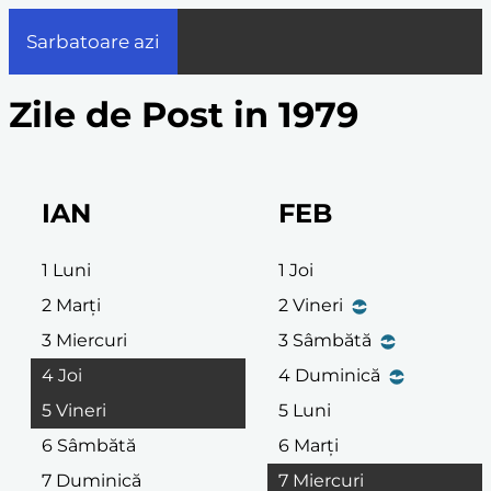
Sarbatoare azi
Zile de Post in
1979
IAN
FEB
1
Luni
1
Joi
2
Marți
2
Vineri
3
Miercuri
3
Sâmbătă
4
Joi
4
Duminică
5
Vineri
5
Luni
6
Sâmbătă
6
Marți
7
Duminică
7
Miercuri