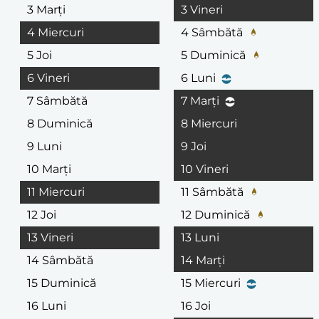
3
Marți
3
Vineri
4
Miercuri
4
Sâmbătă
5
Joi
5
Duminică
6
Vineri
6
Luni
7
Sâmbătă
7
Marți
8
Duminică
8
Miercuri
9
Luni
9
Joi
10
Marți
10
Vineri
11
Miercuri
11
Sâmbătă
12
Joi
12
Duminică
13
Vineri
13
Luni
14
Sâmbătă
14
Marți
15
Duminică
15
Miercuri
16
Luni
16
Joi