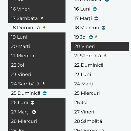
16
Vineri
16
Luni
17
Sâmbătă
17
Marți
18
Duminică
18
Miercuri
19
Luni
19
Joi
20
Marți
20
Vineri
21
Miercuri
21
Sâmbătă
22
Joi
22
Duminică
23
Vineri
23
Luni
24
Sâmbătă
24
Marți
25
Duminică
25
Miercuri
26
Luni
26
Joi
27
Marți
27
Vineri
28
Miercuri
28
Sâmbătă
29
Joi
29
Duminică