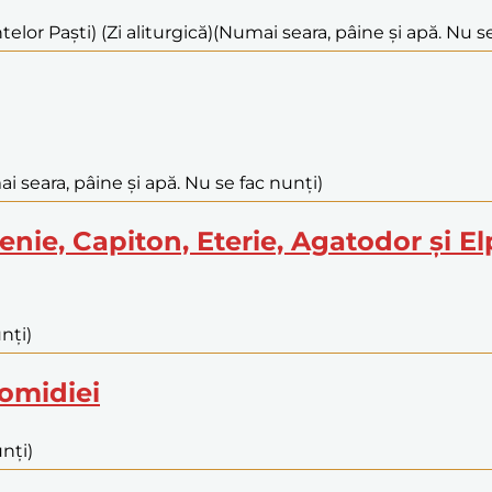
elor Paști) (Zi aliturgică)
(Numai seara, pâine și apă. Nu se
i seara, pâine și apă. Nu se fac nunți)
henie, Capiton, Eterie, Agatodor și E
nți)
icomidiei
nți)