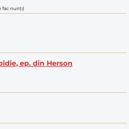
 fac nunți)
lpidie, ep. din Herson