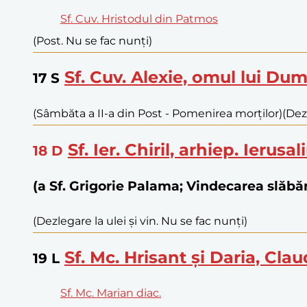
Sf. Cuv. Hristodul din Patmos
(Post. Nu se fac nunți)
Sf. Cuv. Alexie, omul lui D
17
S
(Sâmbăta a II-a din Post - Pomenirea morților)
(Dez
Sf. Ier. Chiril, arhiep. Ierusa
18
D
(a Sf. Grigorie Palama; Vindecarea slă
(Dezlegare la ulei și vin. Nu se fac nunți)
Sf. Mc. Hrisant și Daria, Claud
19
L
Sf. Mc. Marian diac.