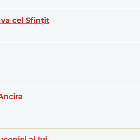
ava cel Sfințit
 Ancira
ucenici ai lui