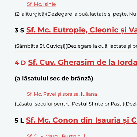
Sf. Mc. Isihie
(Zi aliturgică)
(Dezlegare la ouă, lactate și pește. Nu
Sf. Mc. Eutropie, Cleonic și Va
3
S
(Sâmbăta Sf. Cuvioși)
(Dezlegare la ouă, lactate și p
Sf. Cuv. Gherasim de la Iord
4
D
(a lăsatului sec de brânză)
Sf. Mc. Pavel și sora sa, Iuliana
(Lăsatul secului pentru Postul Sfintelor Paști)
(Dezl
Sf. Mc. Conon din Isauria și
5
L
Sf. Cuv. Marcu Pustnicul