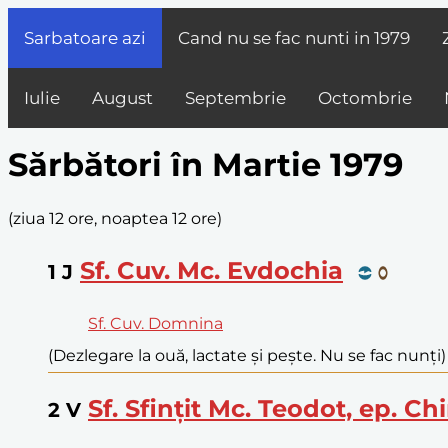
Sarbatoare azi
Cand nu se fac nunti in
1979
Iulie
August
Septembrie
Octombrie
Sărbători în Martie 1979
(
ziua 12 ore, noaptea 12 ore
)
Sf. Cuv. Mc. Evdochia
1
J
Sf. Cuv. Domnina
(Dezlegare la ouă, lactate și pește. Nu se fac nunți)
Sf. Sfințit Mc. Teodot, ep. Chi
2
V