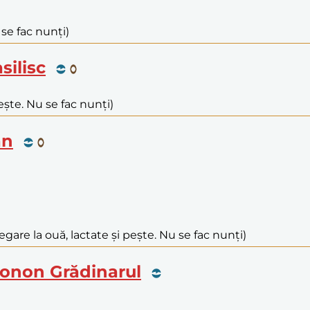
 se fac nunți)
silisc
ește. Nu se fac nunți)
an
egare la ouă, lactate și pește. Nu se fac nunți)
 Conon Grădinarul