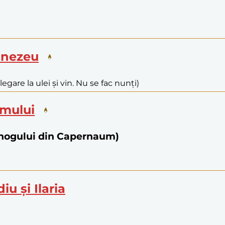
umnezeu
legare la ulei și vin. Nu se fac nunți)
limului
bănogului din Capernaum)
iu și Ilaria