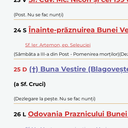
(Post. Nu se fac nunți)
Înainte-prăznuirea Bunei Ve
24
S
Sf. Ier. Artemon, ep. Seleuciei
(Sâmbăta a III-a din Post - Pomenirea morților)
(Dez
(†) Buna Vestire (Blagoveșt
25
D
(a Sf. Cruci)
(Dezlegare la pește. Nu se fac nunți)
Odovania Praznicului Bunei 
26
L