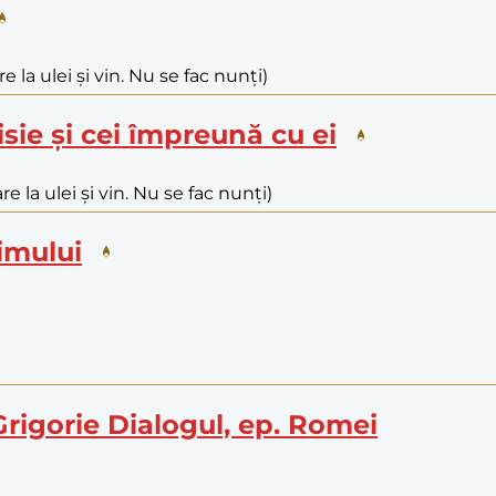
e la ulei și vin. Nu se fac nunți)
isie și cei împreună cu ei
e la ulei și vin. Nu se fac nunți)
limului
 Grigorie Dialogul, ep. Romei