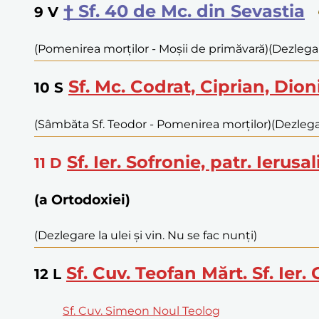
† Sf. 40 de Mc. din Sevastia
9
V
(Pomenirea morților - Moșii de primăvară)
(Dezlegar
Sf. Mc. Codrat, Ciprian, Dion
10
S
(Sâmbăta Sf. Teodor - Pomenirea morților)
(Dezlegar
Sf. Ier. Sofronie, patr. Ierusa
11
D
(a Ortodoxiei)
(Dezlegare la ulei și vin. Nu se fac nunți)
Sf. Cuv. Teofan Mărt. Sf. Ier.
12
L
Sf. Cuv. Simeon Noul Teolog