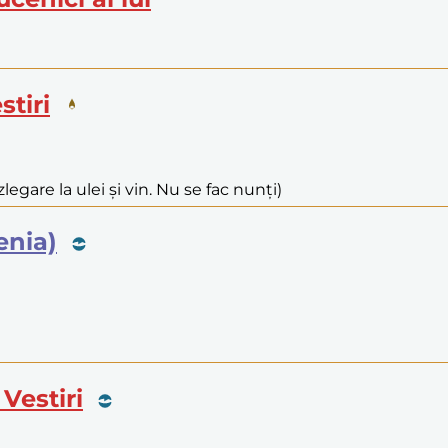
stiri
legare la ulei și vin. Nu se fac nunți)
enia)
Vestiri