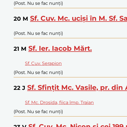
(Post. Nu se fac nunți)
Sf. Cuv. Mc. uciși în M. Sf. S
20
M
(Post. Nu se fac nunți)
Sf. Ier. Iacob Mărt.
21
M
Sf. Cuv. Serapion
(Post. Nu se fac nunți)
Sf. Sfințit Mc. Vasile, pr. din
22
J
Sf. Mc. Drosida, fiica împ. Traian
(Post. Nu se fac nunți)
Sf. Cuv. Mc. Nicon și cei 199 
23
V