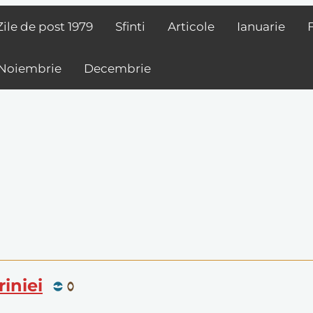
Zile de post
1979
Sfinti
Articole
Ianuarie
Noiembrie
Decembrie
riniei