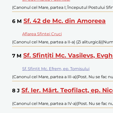
(Canonul cel Mare, partea I; Începutul Postului Sfint
Sf. 42 de Mc. din Amoreea
6
M
Aflarea Sfintei Cruci
(Canonul cel Mare, partea a II-a) (Zi aliturgică)
(Numa
Sf. Sfințiți Mc. Vasilevs, Evg
7
M
Sf. Sfințit Mc. Efrem, ep. Tomisului
(Canonul cel Mare, partea a III-a)
(Post. Nu se fac nu
Sf. Ier. Mărt. Teofilact, ep. N
8
J
(Canonul cel Mare, partea a IV-a)
(Post. Nu se fac nu