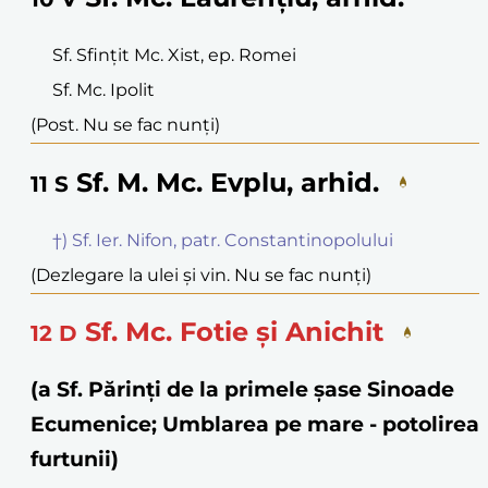
Sf. Sfințit Mc. Xist, ep. Romei
Sf. Mc. Ipolit
(Post. Nu se fac nunți)
Sf. M. Mc. Evplu, arhid.
11
S
†) Sf. Ier. Nifon, patr. Constantinopolului
(Dezlegare la ulei și vin. Nu se fac nunți)
Sf. Mc. Fotie și Anichit
12
D
(a Sf. Părinți de la primele șase Sinoade
Ecumenice; Umblarea pe mare - potolirea
furtunii)