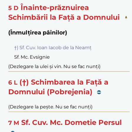
Înainte-prăznuirea
5
D
Schimbării la Față a Domnului
(Înmulțirea pâinilor)
†) Sf. Cuv. Ioan Iacob de la Neamț
Sf. Mc. Evsignie
(Dezlegare la ulei și vin. Nu se fac nunți)
(†) Schimbarea la Față a
6
L
Domnului (Pobrejenia)
(Dezlegare la pește. Nu se fac nunți)
Sf. Cuv. Mc. Dometie Persul
7
M