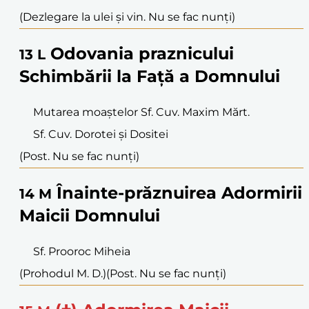
(Dezlegare la ulei și vin. Nu se fac nunți)
Odovania praznicului
13
L
Schimbării la Față a Domnului
Mutarea moaștelor Sf. Cuv. Maxim Mărt.
Sf. Cuv. Dorotei și Dositei
(Post. Nu se fac nunți)
Înainte-prăznuirea Adormirii
14
M
Maicii Domnului
Sf. Prooroc Miheia
(Prohodul M. D.)
(Post. Nu se fac nunți)