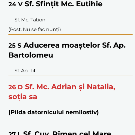
Sf. Sfințit Mc. Eutihie
24
V
Sf. Mc. Tation
(Post. Nu se fac nunți)
Aducerea moaștelor Sf. Ap.
25
S
Bartolomeu
Sf. Ap. Tit
Sf. Mc. Adrian și Natalia,
26
D
soția sa
(Pilda datornicului nemilostiv)
Sf. Cuv. Pimen cel Mare
27
L