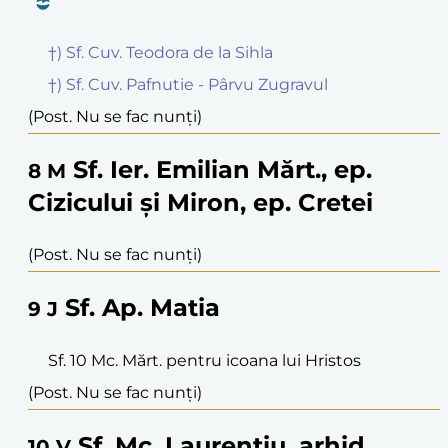
†) Sf. Cuv. Teodora de la Sihla
†) Sf. Cuv. Pafnutie - Pârvu Zugravul
(Post. Nu se fac nunți)
Sf. Ier. Emilian Mărt., ep.
8
M
Cizicului și Miron, ep. Cretei
(Post. Nu se fac nunți)
Sf. Ap. Matia
9
J
Sf. 10 Mc. Mărt. pentru icoana lui Hristos
(Post. Nu se fac nunți)
Sf. Mc. Laurențiu, arhid.
10
V