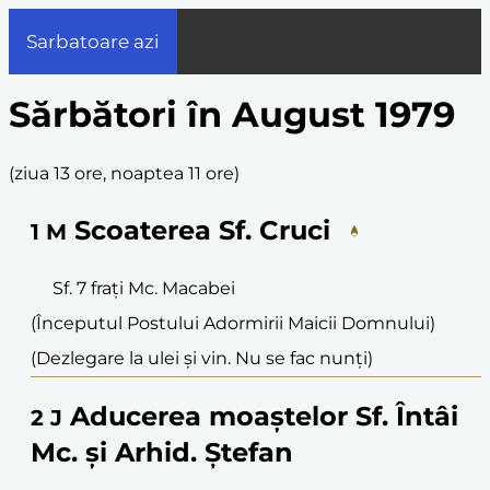
Sarbatoare azi
Sărbători în August 1979
(
ziua 13 ore, noaptea 11 ore
)
Scoaterea Sf. Cruci
1
M
Sf. 7 frați Mc. Macabei
(Începutul Postului Adormirii Maicii Domnului)
(Dezlegare la ulei și vin. Nu se fac nunți)
Aducerea moaștelor Sf. Întâi
2
J
Mc. și Arhid. Ștefan