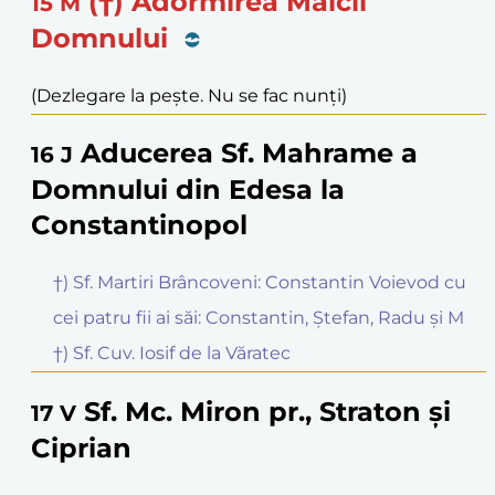
(†) Adormirea Maicii
15
M
Domnului
(Dezlegare la pește. Nu se fac nunți)
Aducerea Sf. Mahrame a
16
J
Domnului din Edesa la
Constantinopol
†) Sf. Martiri Brâncoveni: Constantin Voievod cu
cei patru fii ai săi: Constantin, Ștefan, Radu și M
†) Sf. Cuv. Iosif de la Văratec
Sf. Mc. Miron pr., Straton și
17
V
Ciprian