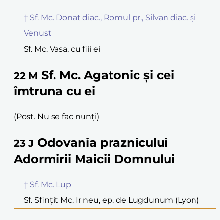
† Sf. Mc. Donat diac., Romul pr., Silvan diac. și
Venust
Sf. Mc. Vasa, cu fiii ei
Sf. Mc. Agatonic și cei
22
M
îmtruna cu ei
(Post. Nu se fac nunți)
Odovania praznicului
23
J
Adormirii Maicii Domnului
† Sf. Mc. Lup
Sf. Sfințit Mc. Irineu, ep. de Lugdunum (Lyon)