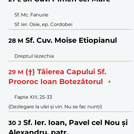
Sf. Mc. Fanurie
Sf. Ier. Osie, ep. Cordobei
Sf. Cuv. Moise Etiopianul
28
M
Dreptul Iezechia
(†) Tăierea Capului Sf.
29
M
Prooroc Ioan Botezătorul
Fapte XIII, 25-33
(Dezlegare la ulei și vin. Nu se fac nunți)
Sf. Ier. Ioan, Pavel cel Nou și
30
J
Alexandru, patr.