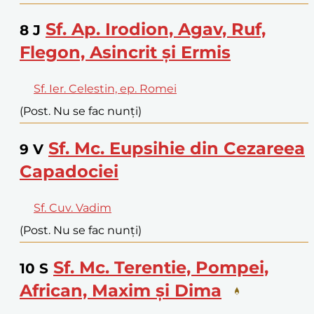
Sf. Ap. Irodion, Agav, Ruf,
8
J
Flegon, Asincrit și Ermis
Sf. Ier. Celestin, ep. Romei
(Post. Nu se fac nunți)
Sf. Mc. Eupsihie din Cezareea
9
V
Capadociei
Sf. Cuv. Vadim
(Post. Nu se fac nunți)
Sf. Mc. Terentie, Pompei,
10
S
African, Maxim și Dima