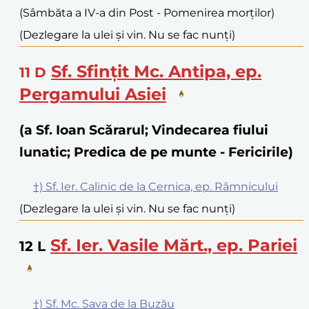
(Sâmbăta a IV-a din Post - Pomenirea morților)
(Dezlegare la ulei și vin. Nu se fac nunți)
Sf. Sfințit Mc. Antipa, ep.
11
D
Pergamului Asiei
(a Sf. Ioan Scărarul; Vindecarea fiului
lunatic; Predica de pe munte - Fericirile)
†) Sf. Ier. Calinic de la Cernica, ep. Râmnicului
(Dezlegare la ulei și vin. Nu se fac nunți)
Sf. Ier. Vasile Mărt., ep. Pariei
12
L
†) Sf. Mc. Sava de la Buzău