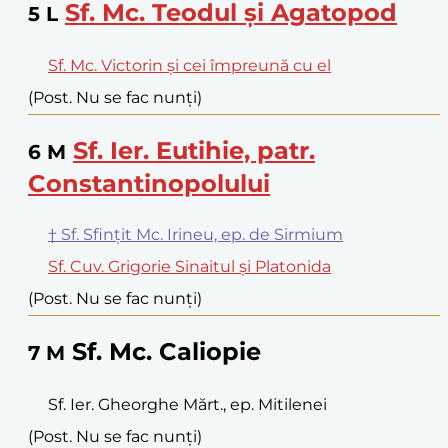
Sf. Mc. Teodul și Agatopod
5
L
Sf. Mc. Victorin și cei împreună cu el
(Post. Nu se fac nunți)
Sf. Ier. Eutihie, patr.
6
M
Constantinopolului
† Sf. Sfințit Mc. Irineu, ep. de Sirmium
Sf. Cuv. Grigorie Sinaitul și Platonida
(Post. Nu se fac nunți)
Sf. Mc. Caliopie
7
M
Sf. Ier. Gheorghe Mărt., ep. Mitilenei
(Post. Nu se fac nunți)