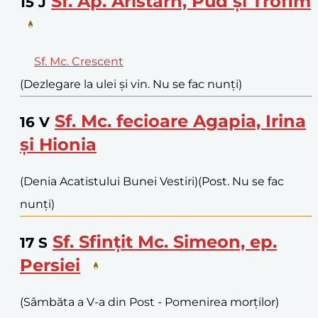
Sf. Ap. Aristarh, Pud și Trofim
15
J
Sf. Mc. Crescent
(Dezlegare la ulei și vin. Nu se fac nunți)
Sf. Mc. fecioare Agapia, Irina
16
V
și Hionia
(Denia Acatistului Bunei Vestiri)
(Post. Nu se fac
nunți)
Sf. Sfințit Mc. Simeon, ep.
17
S
Persiei
(Sâmbăta a V-a din Post - Pomenirea morților)