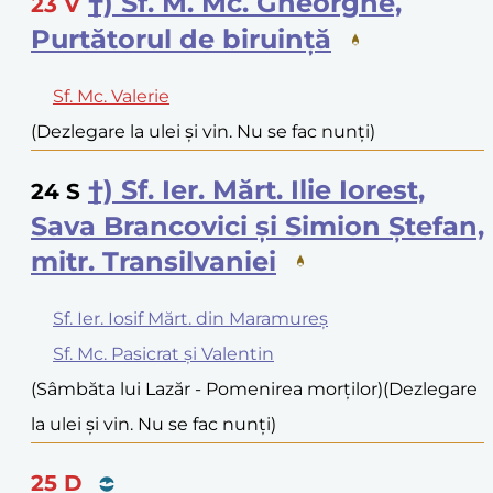
†) Sf. M. Mc. Gheorghe,
23
V
Purtătorul de biruință
Sf. Mc. Valerie
(Dezlegare la ulei și vin. Nu se fac nunți)
†) Sf. Ier. Mărt. Ilie Iorest,
24
S
Sava Brancovici și Simion Ștefan,
mitr. Transilvaniei
Sf. Ier. Iosif Mărt. din Maramureș
Sf. Mc. Pasicrat și Valentin
(Sâmbăta lui Lazăr - Pomenirea morților)
(Dezlegare
la ulei și vin. Nu se fac nunți)
25
D