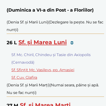
(Duminica a VI-a din Post - a Floriilor)
(Denia Sf. și Marii Luni)
(Dezlegare la pește. Nu se fac
nunți)
Sf. și Marea Luni
26
L
Sf. Mc. Chiril, Chindeu și Tasie din Axiopolis
(Cernavodă)
Sf. Sfințit Mc. Vasilevs, ep. Amasiei
Sf. Cuv. Glafira
(Denia Sf. și Marii Marți)
(Numai seara, pâine și apă.
Nu se fac nunți)
Sf. și Marea Marți
27
M