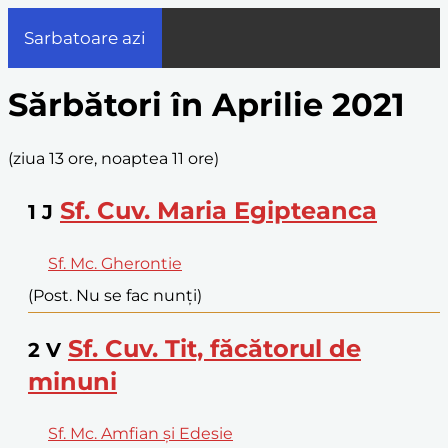
Sarbatoare azi
Sărbători în Aprilie 2021
(
ziua 13 ore, noaptea 11 ore
)
Sf. Cuv. Maria Egipteanca
1
J
Sf. Mc. Gherontie
(Post. Nu se fac nunți)
Sf. Cuv. Tit, făcătorul de
2
V
minuni
Sf. Mc. Amfian și Edesie