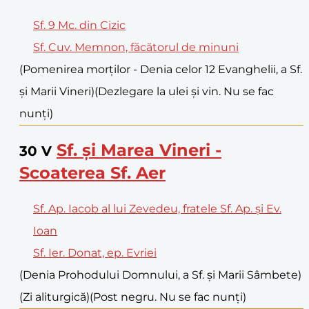
Sf. 9 Mc. din Cizic
Sf. Cuv. Memnon, făcătorul de minuni
(Pomenirea morților - Denia celor 12 Evanghelii, a Sf.
și Marii Vineri)
(Dezlegare la ulei și vin. Nu se fac
nunți)
Sf. și Marea Vineri -
30
V
Scoaterea Sf. Aer
Sf. Ap. Iacob al lui Zevedeu, fratele Sf. Ap. și Ev.
Ioan
Sf. Ier. Donat, ep. Evriei
(Denia Prohodului Domnului, a Sf. și Marii Sâmbete)
(Zi aliturgică)
(Post negru. Nu se fac nunți)