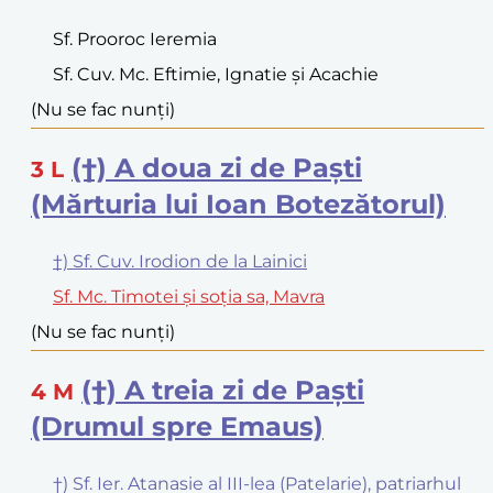
Sf. Prooroc Ieremia
Sf. Cuv. Mc. Eftimie, Ignatie și Acachie
(Nu se fac nunți)
(†) A doua zi de Paști
3
L
(Mărturia lui Ioan Botezătorul)
†) Sf. Cuv. Irodion de la Lainici
Sf. Mc. Timotei și soția sa, Mavra
(Nu se fac nunți)
(†) A treia zi de Paști
4
M
(Drumul spre Emaus)
†) Sf. Ier. Atanasie al III-lea (Patelarie), patriarhul