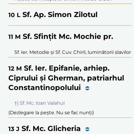
Sf. Ap. Simon Zilotul
10
L
Sf. Sfințit Mc. Mochie pr.
11
M
Sf. Ier. Metodie și Sf. Cuv. Chiril, luminătorii slavilor
Sf. Ier. Epifanie, arhiep.
12
M
Ciprului și Gherman, patriarhul
Constantinopolului
†) Sf. Mc. Ioan Valahul
(Dezlegare la pește. Nu se fac nunți)
Sf. Mc. Glicheria
13
J