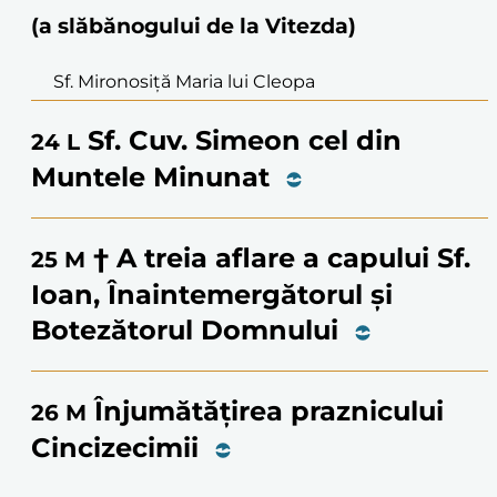
(a slăbănogului de la Vitezda)
Sf. Mironosiță Maria lui Cleopa
Sf. Cuv. Simeon cel din
24
L
Muntele Minunat
† A treia aflare a capului Sf.
25
M
Ioan, Înaintemergătorul și
Botezătorul Domnului
Înjumătățirea praznicului
26
M
Cincizecimii