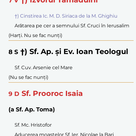
7
V
†) Cinstirea Ic. M. D. Siriaca de la M. Ghighiu
Arătarea pe cer a semnului Sf. Cruci în Ierusalim
(Harți. Nu se fac nunți)
†) Sf. Ap. și Ev. Ioan Teologul
8
S
Sf. Cuv. Arsenie cel Mare
(Nu se fac nunți)
Sf. Prooroc Isaia
9
D
(a Sf. Ap. Toma)
Sf. Mc. Hristofor
Aducerea moaștelor Sf. Ier. Nicolae la Bari