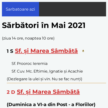
Sarbatoare azi
Sărbători în Mai 2021
(
ziua 14 ore, noaptea 10 ore
)
Sf. și Marea Sâmbătă
1
S
Sf. Prooroc Ieremia
Sf. Cuv. Mc. Eftimie, Ignatie și Acachie
(Dezlegare la ulei și vin. Nu se fac nunți)
Sf. și Marea Sâmbătă
2
D
(Duminica a VI-a din Post - a Floriilor)