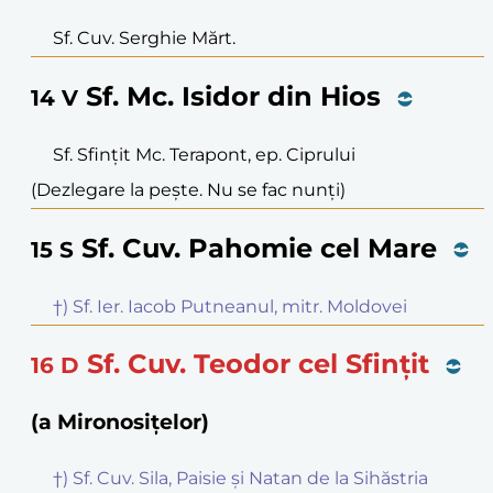
Sf. Cuv. Serghie Mărt.
Sf. Mc. Isidor din Hios
14
V
Sf. Sfințit Mc. Terapont, ep. Ciprului
(Dezlegare la pește. Nu se fac nunți)
Sf. Cuv. Pahomie cel Mare
15
S
†) Sf. Ier. Iacob Putneanul, mitr. Moldovei
Sf. Cuv. Teodor cel Sfințit
16
D
(a Mironosițelor)
†) Sf. Cuv. Sila, Paisie și Natan de la Sihăstria