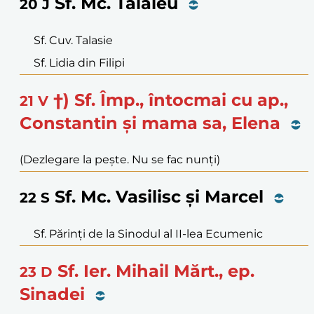
Sf. Mc. Talaleu
20
J
Sf. Cuv. Talasie
Sf. Lidia din Filipi
†) Sf. Împ., întocmai cu ap.,
21
V
Constantin și mama sa, Elena
(Dezlegare la pește. Nu se fac nunți)
Sf. Mc. Vasilisc și Marcel
22
S
Sf. Părinți de la Sinodul al II-lea Ecumenic
Sf. Ier. Mihail Mărt., ep.
23
D
Sinadei