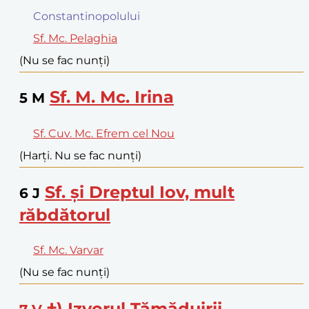
Constantinopolului
Sf. Mc. Pelaghia
(Nu se fac nunți)
Sf. M. Mc. Irina
5
M
Sf. Cuv. Mc. Efrem cel Nou
(Harți. Nu se fac nunți)
Sf. și Dreptul Iov, mult
6
J
răbdătorul
Sf. Mc. Varvar
(Nu se fac nunți)
†) Izvorul Tămăduirii