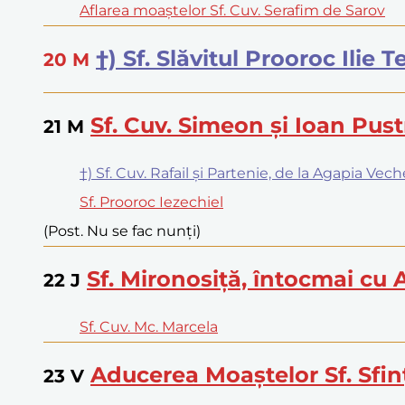
Aflarea moaștelor Sf. Cuv. Serafim de Sarov
†) Sf. Slăvitul Prooroc Ilie 
20
M
Sf. Cuv. Simeon și Ioan Pust
21
M
†) Sf. Cuv. Rafail și Partenie, de la Agapia Vech
Sf. Prooroc Iezechiel
(Post. Nu se fac nunți)
Sf. Mironosiță, întocmai cu
22
J
Sf. Cuv. Mc. Marcela
Aducerea Moaștelor Sf. Sfin
23
V