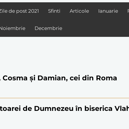
Zile de post
2021
Sfinti
Articole
Ianuarie
Noiembrie
Decembrie
ți, Cosma și Damian, cei din Roma
toarei de Dumnezeu în biserica Vla