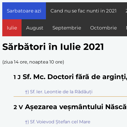
Sarbatoare azi
Cand nu se fac nunti in
2021
Iulie
August
Septembrie
Octombrie
Sărbători în Iulie 2021
(
ziua 14 ore, noaptea 10 ore
)
Sf. Mc. Doctori fără de argin
1
J
†) Sf. Ier. Leontie de la Rădăuți
Așezarea veșmântului Născă
2
V
†) Sf. Voievod Ștefan cel Mare