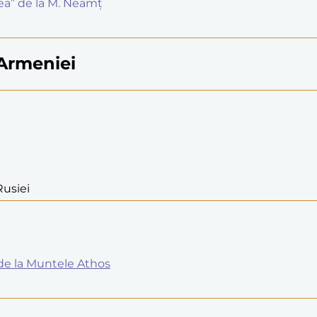
rea” de la M. Neamț
 Armeniei
Rusiei
 de la Muntele Athos