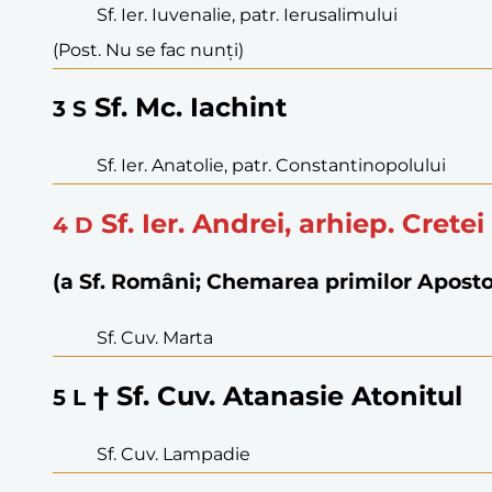
Sf. Ier. Iuvenalie, patr. Ierusalimului
(Post. Nu se fac nunți)
Sf. Mc. Iachint
3
S
Sf. Ier. Anatolie, patr. Constantinopolului
Sf. Ier. Andrei, arhiep. Cretei
4
D
(a Sf. Români; Chemarea primilor Aposto
Sf. Cuv. Marta
† Sf. Cuv. Atanasie Atonitul
5
L
Sf. Cuv. Lampadie