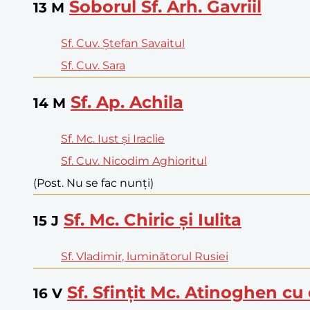
Soborul Sf. Arh. Gavriil
13
M
Sf. Cuv. Ștefan Savaitul
Sf. Cuv. Sara
Sf. Ap. Achila
14
M
Sf. Mc. Iust și Iraclie
Sf. Cuv. Nicodim Aghioritul
(Post. Nu se fac nunți)
Sf. Mc. Chiric și Iulita
15
J
Sf. Vladimir, luminătorul Rusiei
Sf. Sfințit Mc. Atinoghen cu c
16
V