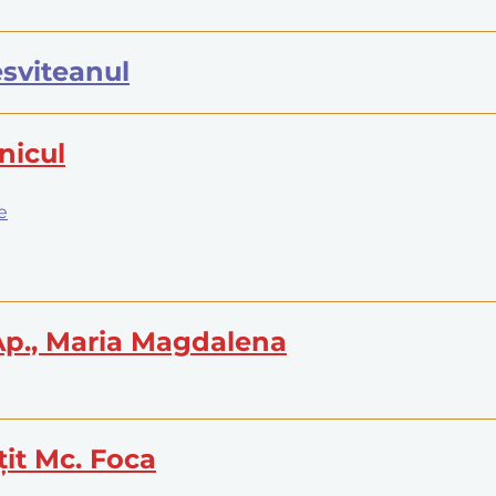
Tesviteanul
nicul
e
 Ap., Maria Magdalena
țit Mc. Foca