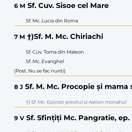
Sf. Cuv. Sisoe cel Mare
6
M
Sf. Mc. Lucia din Roma
†)Sf. M. Mc. Chiriachi
7
M
Sf. Cuv. Toma din Maleon
Sf. Mc. Evanghel
(Post. Nu se fac nunți)
Sf. M. Mc. Procopie și mama 
8
J
†) Sf. Mc. Epictet preotul și Astion monahul
Sf. Sfințiți Mc. Pangratie, ep
9
V