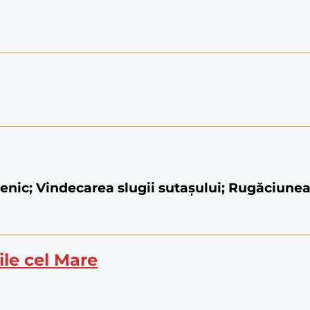
menic; Vindecarea slugii sutașului; Rugăciunea 
ile cel Mare