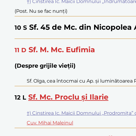
†) Cinstirea Ic. Maicii Domnului „Îndrumătoa
(Post. Nu se fac nunți)
Sf. 45 de Mc. din Nicopolea
10
S
Sf. M. Mc. Eufimia
11
D
(Despre grijile vieții)
Sf. Olga, cea întocmai cu Ap. și luminătoarea 
Sf. Mc. Proclu și Ilarie
12
L
†) Cinstirea Ic. Maicii Domnului „Prodromița”
Cuv. Mihai Maleinul