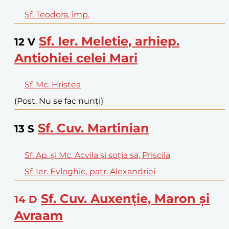
Sf. Teodora, împ.
Sf. Ier. Meletie, arhiep.
12
V
Antiohiei celei Mari
Sf. Mc. Hristea
(Post. Nu se fac nunți)
Sf. Cuv. Martinian
13
S
Sf. Ap. și Mc. Acvila și soția sa, Priscila
Sf. Ier. Evloghie, patr. Alexandriei
Sf. Cuv. Auxenție, Maron și
14
D
Avraam