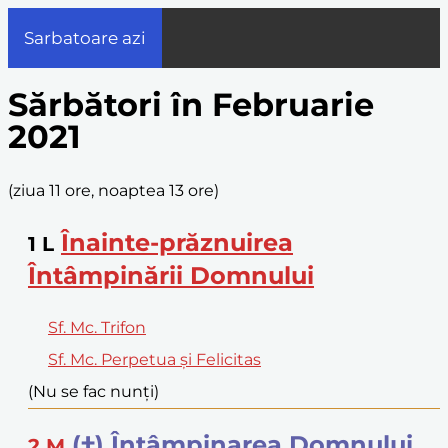
Sarbatoare azi
Sărbători în Februarie
2021
(
ziua 11 ore, noaptea 13 ore
)
Înainte-prăznuirea
1
L
Întâmpinării Domnului
Sf. Mc. Trifon
Sf. Mc. Perpetua și Felicitas
(Nu se fac nunți)
(†) Întâmpinarea Domnului
2
M