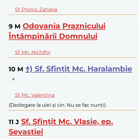
Sf. Proroc Zaharia
Odovania Praznicului
9
M
Întâmpinării Domnului
Sf. Mc. Nichifor
†) Sf. Sfințit Mc. Haralambie
10
M
Sf. Mc. Valentina
(Dezlegare la ulei și vin. Nu se fac nunți)
Sf. Sfințit Mc. Vlasie, ep.
11
J
Sevastiei