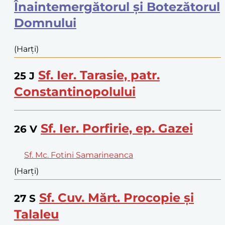
Înaintemergătorul și Botezătorul
Domnului
(Harți)
Sf. Ier. Tarasie, patr.
25
J
Constantinopolului
Sf. Ier. Porfirie, ep. Gazei
26
V
Sf. Mc. Fotini Samarineanca
(Harți)
Sf. Cuv. Mărt. Procopie și
27
S
Talaleu