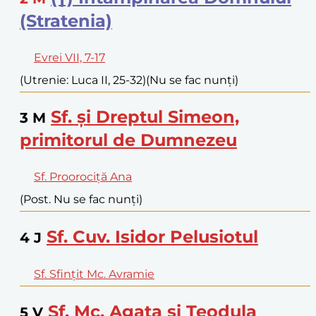
(Stratenia)
Evrei VII, 7-17
(Utrenie: Luca II, 25-32)
(Nu se fac nunți)
Sf. și Dreptul Simeon,
3
M
primitorul de Dumnezeu
Sf. Proorociță Ana
(Post. Nu se fac nunți)
Sf. Cuv. Isidor Pelusiotul
4
J
Sf. Sfințit Mc. Avramie
Sf. Mc. Agata și Teodula
5
V