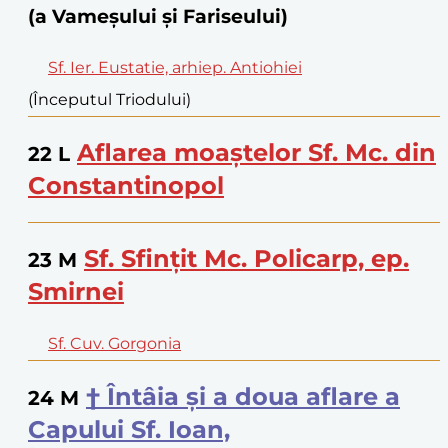
(a Vameșului și Fariseului)
Sf. Ier. Eustatie, arhiep. Antiohiei
(Începutul Triodului)
Aflarea moaștelor Sf. Mc. din
22
L
Constantinopol
Sf. Sfințit Mc. Policarp, ep.
23
M
Smirnei
Sf. Cuv. Gorgonia
† Întâia și a doua aflare a
24
M
Capului Sf. Ioan,