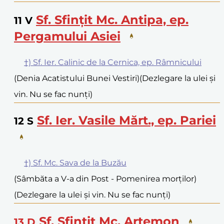
Sf. Sfințit Mc. Antipa, ep.
11
V
Pergamului Asiei
†) Sf. Ier. Calinic de la Cernica, ep. Râmnicului
(Denia Acatistului Bunei Vestiri)
(Dezlegare la ulei și
vin. Nu se fac nunți)
Sf. Ier. Vasile Mărt., ep. Pariei
12
S
†) Sf. Mc. Sava de la Buzău
(Sâmbăta a V-a din Post - Pomenirea morților)
(Dezlegare la ulei și vin. Nu se fac nunți)
Sf. Sfințit Mc. Artemon
13
D