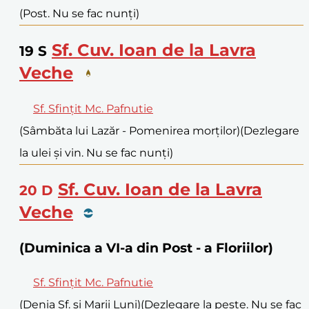
(Post. Nu se fac nunți)
Sf. Cuv. Ioan de la Lavra
19
S
Veche
Sf. Sfințit Mc. Pafnutie
(Sâmbăta lui Lazăr - Pomenirea morților)
(Dezlegare
la ulei și vin. Nu se fac nunți)
Sf. Cuv. Ioan de la Lavra
20
D
Veche
(Duminica a VI-a din Post - a Floriilor)
Sf. Sfințit Mc. Pafnutie
(Denia Sf. și Marii Luni)
(Dezlegare la pește. Nu se fac