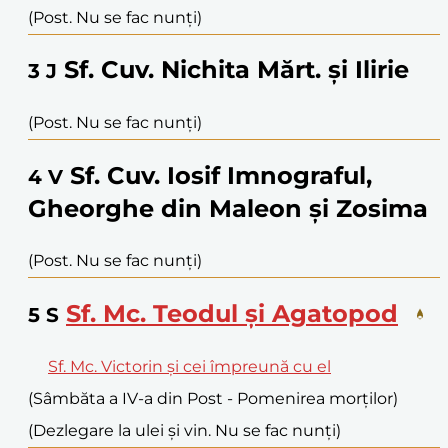
(Post. Nu se fac nunți)
Sf. Cuv. Nichita Mărt. și Ilirie
3
J
(Post. Nu se fac nunți)
Sf. Cuv. Iosif Imnograful,
4
V
Gheorghe din Maleon și Zosima
(Post. Nu se fac nunți)
Sf. Mc. Teodul și Agatopod
5
S
Sf. Mc. Victorin și cei împreună cu el
(Sâmbăta a IV-a din Post - Pomenirea morților)
(Dezlegare la ulei și vin. Nu se fac nunți)