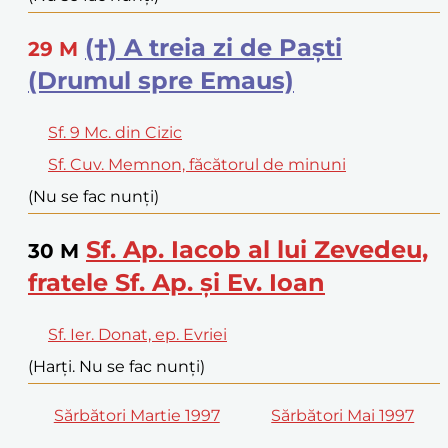
(†) A treia zi de Paști
29
M
(Drumul spre Emaus)
Sf. 9 Mc. din Cizic
Sf. Cuv. Memnon, făcătorul de minuni
(Nu se fac nunți)
Sf. Ap. Iacob al lui Zevedeu,
30
M
fratele Sf. Ap. și Ev. Ioan
Sf. Ier. Donat, ep. Evriei
(Harți. Nu se fac nunți)
Sărbători Martie 1997
Sărbători Mai 1997