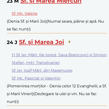
Sf. și Marea Miercuri
23
M
Sf. Mc. Valerie
(Denia Sf. și Marii Joi)
(Numai seara, pâine și apă. Nu
se fac nunți)
Sf. și Marea Joi
24
J
†) Sf. Ier. Mărt. Ilie Iorest, Sava Brancovici și Simion
Ștefan, mitr. Transilvaniei
Sf. Ier. Iosif Mărt. din Maramureș
Sf. Mc. Pasicrat și Valentin
(Pomenirea morților - Denia celor 12 Evanghelii, a Sf.
și Marii Vineri)
(Dezlegare la ulei și vin. Nu se fac
nunți)