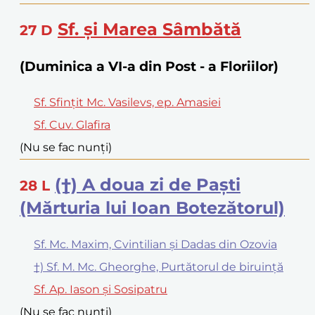
Sf. și Marea Sâmbătă
27
D
(Duminica a VI-a din Post - a Floriilor)
Sf. Sfințit Mc. Vasilevs, ep. Amasiei
Sf. Cuv. Glafira
(Nu se fac nunți)
(†) A doua zi de Paști
28
L
(Mărturia lui Ioan Botezătorul)
Sf. Mc. Maxim, Cvintilian și Dadas din Ozovia
†) Sf. M. Mc. Gheorghe, Purtătorul de biruință
Sf. Ap. Iason și Sosipatru
(Nu se fac nunți)