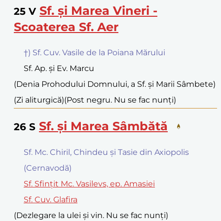
Sf. și Marea Vineri -
25
V
Scoaterea Sf. Aer
†) Sf. Cuv. Vasile de la Poiana Mărului
Sf. Ap. și Ev. Marcu
(Denia Prohodului Domnului, a Sf. și Marii Sâmbete)
(Zi aliturgică)
(Post negru. Nu se fac nunți)
Sf. și Marea Sâmbătă
26
S
Sf. Mc. Chiril, Chindeu și Tasie din Axiopolis
(Cernavodă)
Sf. Sfințit Mc. Vasilevs, ep. Amasiei
Sf. Cuv. Glafira
(Dezlegare la ulei și vin. Nu se fac nunți)