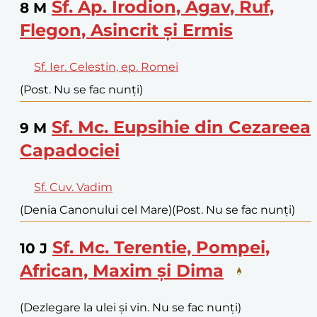
Sf. Ap. Irodion, Agav, Ruf,
8
M
Flegon, Asincrit și Ermis
Sf. Ier. Celestin, ep. Romei
(Post. Nu se fac nunți)
Sf. Mc. Eupsihie din Cezareea
9
M
Capadociei
Sf. Cuv. Vadim
(Denia Canonului cel Mare)
(Post. Nu se fac nunți)
Sf. Mc. Terentie, Pompei,
10
J
African, Maxim și Dima
(Dezlegare la ulei și vin. Nu se fac nunți)