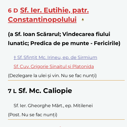
Sf. Ier. Eutihie, patr.
6
D
Constantinopolului
(a Sf. Ioan Scărarul; Vindecarea fiului
lunatic; Predica de pe munte - Fericirile)
† Sf. Sfințit Mc. Irineu, ep. de Sirmium
Sf. Cuv. Grigorie Sinaitul și Platonida
(Dezlegare la ulei și vin. Nu se fac nunți)
Sf. Mc. Caliopie
7
L
Sf. Ier. Gheorghe Mărt., ep. Mitilenei
(Post. Nu se fac nunți)