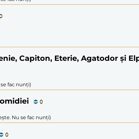
henie, Capiton, Eterie, Agatodor și El
 se fac nunți)
icomidiei
ește. Nu se fac nunți)