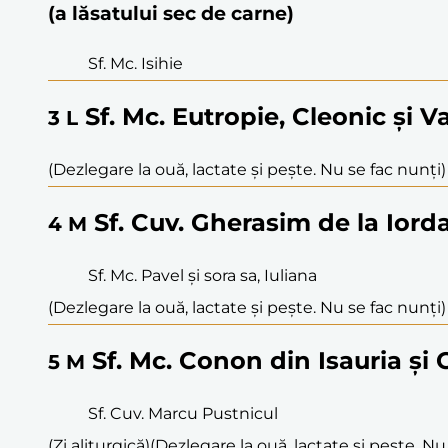
(a lăsatului sec de carne)
Sf. Mc. Isihie
Sf. Mc. Eutropie, Cleonic și Va
3
L
(Dezlegare la ouă, lactate și pește. Nu se fac nunți)
Sf. Cuv. Gherasim de la Iord
4
M
Sf. Mc. Pavel și sora sa, Iuliana
(Dezlegare la ouă, lactate și pește. Nu se fac nunți)
Sf. Mc. Conon din Isauria și
5
M
Sf. Cuv. Marcu Pustnicul
(Zi aliturgică)
(Dezlegare la ouă, lactate și pește. Nu