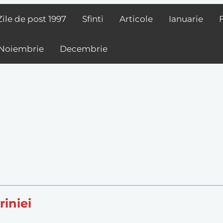
Zile de post
1997
Sfinti
Articole
Ianuarie
Noiembrie
Decembrie
riniei