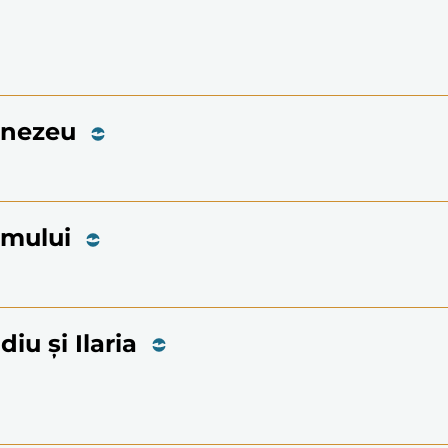
mnezeu
limului
diu și Ilaria