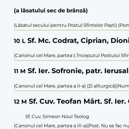
(a lăsatului sec de brânză)
(Lăsatul secului pentru Postul Sfintelor Paști) (Po
Sf. Mc. Codrat, Ciprian, Dion
10
L
(Canonul cel Mare, partea I; Începutul Postului Sfint
Sf. Ier. Sofronie, patr. Ierusa
11
M
(Canonul cel Mare, partea a II-a) (Zi aliturgică)
(Numa
Sf. Cuv. Teofan Mărt. Sf. Ier
12
M
Sf. Cuv. Simeon Noul Teolog
(Canonul cel Mare, partea a III-a)
(Post. Nu se fac nu