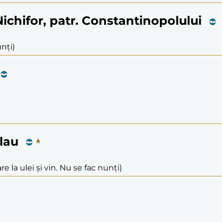
Nichifor, patr. Constantinopolului
nți)
olau
e la ulei și vin. Nu se fac nunți)