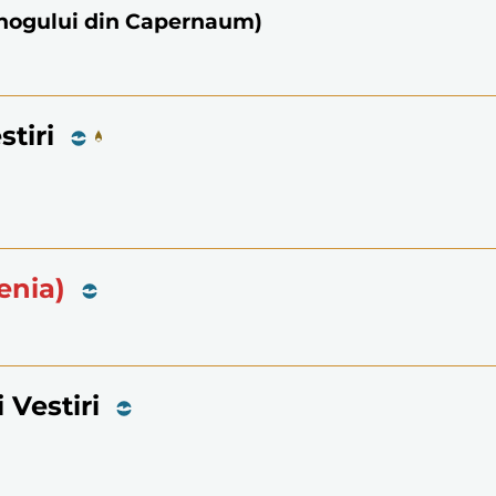
bănogului din Capernaum)
tiri
enia)
 Vestiri