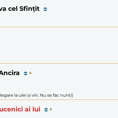
va cel Sfințit
 Ancira
legare la ulei și vin. Nu se fac nunți)
ucenici ai lui