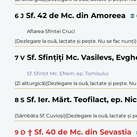
Sf. 42 de Mc. din Amoreea
6
J
Aflarea Sfintei Cruci
(Dezlegare la ouă, lactate și pește. Nu se fac nunți)
Sf. Sfințiți Mc. Vasilevs, Evg
7
V
Sf. Sfințit Mc. Efrem, ep. Tomisului
(Zi aliturgică)
(Dezlegare la ouă, lactate și pește. Nu
Sf. Ier. Mărt. Teofilact, ep. N
8
S
(Sâmbăta Sf. Cuvioși)
(Dezlegare la ouă, lactate și p
† Sf. 40 de Mc. din Sevastia
9
D