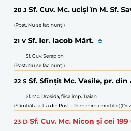
Sf. Cuv. Mc. uciși în M. Sf. Sa
20
J
(Post. Nu se fac nunți)
Sf. Ier. Iacob Mărt.
21
V
Sf. Cuv. Serapion
(Post. Nu se fac nunți)
Sf. Sfințit Mc. Vasile, pr. din
22
S
Sf. Mc. Drosida, fiica împ. Traian
(Sâmbăta a II-a din Post - Pomenirea morților)
(Dez
Sf. Cuv. Mc. Nicon și cei 199 
23
D