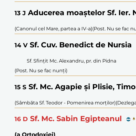
Aducerea moaștelor Sf. Ier. 
13
J
(Canonul cel Mare, partea a IV-a)
(Post. Nu se fac nu
Sf. Cuv. Benedict de Nursia
14
V
Sf. Sfințit Mc. Alexandru, pr. din Pidna
(Post. Nu se fac nunți)
Sf. Mc. Agapie și Plisie, Tim
15
S
(Sâmbăta Sf. Teodor - Pomenirea morților)
(Dezlegar
Sf. Mc. Sabin Egipteanul
16
D
(a Ortodoxiei)