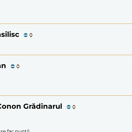
silisc
an
 Conon Grădinarul
 se fac nunți)