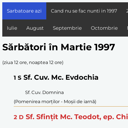
Sarbatoare azi
Cand nu se fac nunti in
1997
Iulie
August
Septembrie
Octombrie
Sărbători în Martie 1997
(
ziua 12 ore, noaptea 12 ore
)
Sf. Cuv. Mc. Evdochia
1
S
Sf. Cuv. Domnina
(Pomenirea morților - Moșii de iarnă)
Sf. Sfințit Mc. Teodot, ep. Chi
2
D