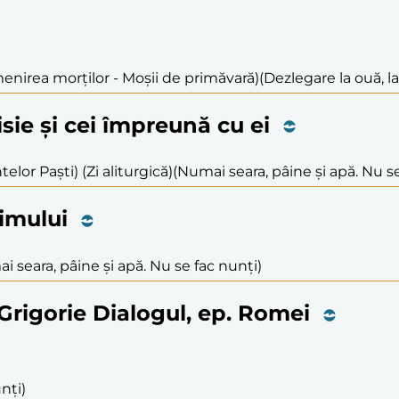
menirea morților - Moșii de primăvară)
(Dezlegare la ouă, l
isie și cei împreună cu ei
elor Paști) (Zi aliturgică)
(Numai seara, pâine și apă. Nu se
limului
i seara, pâine și apă. Nu se fac nunți)
. Grigorie Dialogul, ep. Romei
nți)